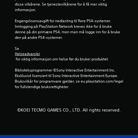
disse vilkårene. Se tjenestevilkårene for å få mer viktig 
r
informasjon.
n
Engangslisensavgift for nedlasting til flere PS4-systemer. 
Innlogging på PlayStation Network kreves ikke for å bruke 
e
denne på din primære PS4, men man må logge inn for å bruke 
den på andre PS4-systemer.
r
Se 
a
Helseadvarsler
 for viktig informasjon om helse før du bruker produktet.
v
Biblioteksprogrammer ©Sony Interactive Entertainment Inc. 
5
Eksklusivt lisensiert til Sony Interactive Entertainment Europe. 
Bruksvilkår for programvare gjelder, se eu.playstation.com/legal 
f
for fullstendige bruksrettigheter.
r
a
©KOEI TECMO GAMES CO., LTD. All rights reserved.
8
8