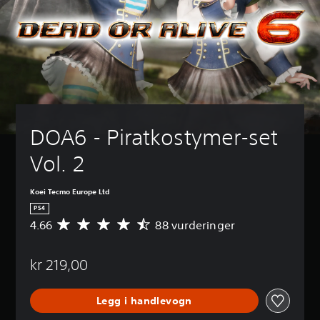
DOA6 - Piratkostymer-set 
Vol. 2 
Koei Tecmo Europe Ltd
PS4
4.66
88 vurderinger
G
j
e
kr 219,00
n
n
o
Legg i handlevogn
m
s