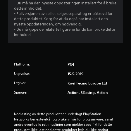
- Du må ha den nyeste oppdateringen installert for å bruke
r
dette innholdet.
- Fullversjonen av spillet selges separat og er påkrevd for
i
dette produktet. Sørg for at du også har installert den
nyeste oppdateringen, om nødvendig.
n
- Du må kjøpe de relaterte figurene før du kan bruke dette
innholdet.
g
4
.
Plattform:
PS4
6
Utgivelse:
15.5.2019
Utgiver:
6
Koei Tecmo Europe Ltd
Sjangrer:
Action, Slåssing, Action
s
t
Nedlasting av dette produktet er underlagt PlayStation 
j
Networks tjenestevilkår og brukervilkår for programvare, samt 
andre eventuelle retningslinjer som gjelder spesifikt for dette 
e
produktet. Ikke last ned dette produktet hvis du ikke godtar 