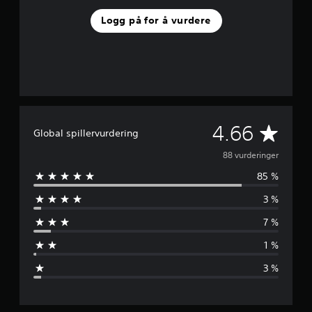
Logg på for å vurdere
G
4.66
Global spillervurdering
j
88 vurderinger
85 %
e
3 %
n
7 %
n
1 %
o
3 %
m