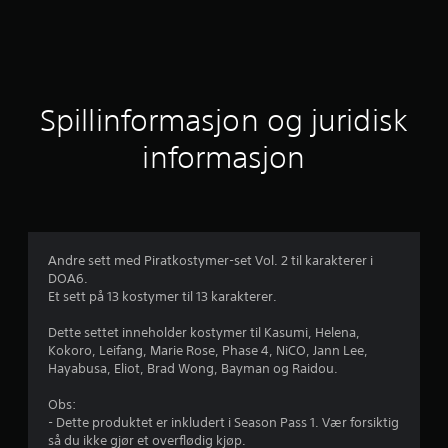
s
n
i
t
Spillinformasjon og juridisk
t
informasjon
l
i
g
Andre sett med Piratkostymer-set Vol. 2 til karakterer i
DOA6.
v
Et sett på 13 kostymer til 13 karakterer.
u
Dette settet inneholder kostymer til Kasumi, Helena,
Kokoro, Leifang, Marie Rose, Phase 4, NiCO, Jann Lee,
r
Hayabusa, Eliot, Brad Wong, Bayman og Raidou.
d
Obs:
- Dette produktet er inkludert i Season Pass 1. Vær forsiktig
e
så du ikke gjør et overflødig kjøp.