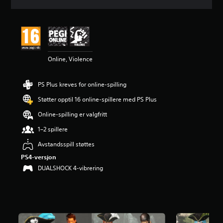
n
i
t
t
l
i
Online, Violence
g
v
u
PS Plus kreves for online-spilling
r
d
Støtter opptil 16 online-spillere med PS Plus
e
r
Online-spilling er valgfritt
i
1–2 spillere
n
g
Avstandsspill støttes
4
PS4-versjon
.
6
DUALSHOCK 4-vibrering
6
s
t
j
e
r