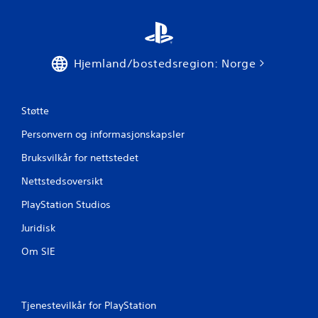
v
u
Hjemland/bostedsregion: Norge
r
d
Støtte
e
Personvern og informasjonskapsler
r
Bruksvilkår for nettstedet
i
Nettstedsoversikt
n
PlayStation Studios
g
Juridisk
e
Om SIE
r
Tjenestevilkår for PlayStation