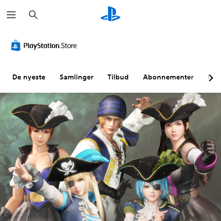
S
ø
k
De nyeste
Samlinger
Tilbud
Abonnementer
Utf