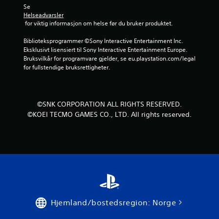
Se 
r
Helseadvarsler
 for viktig informasjon om helse før du bruker produktet.
n
Biblioteksprogrammer ©Sony Interactive Entertainment Inc. 
e
Eksklusivt lisensiert til Sony Interactive Entertainment Europe. 
Bruksvilkår for programvare gjelder, se eu.playstation.com/legal 
r
for fullstendige bruksrettigheter.
a
v
©SNK CORPORATION ALL RIGHTS RESERVED.
©KOEI TECMO GAMES CO., LTD. All rights reserved.
5
f
r
a
6
Hjemland/bostedsregion: Norge
8