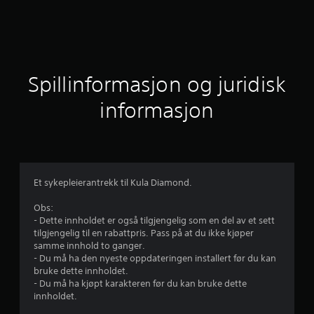
s
n
i
t
Spillinformasjon og juridisk
t
informasjon
l
i
g
Et sykepleierantrekk til Kula Diamond.
v
Obs:
- Dette innholdet er også tilgjengelig som en del av et sett
u
tilgjengelig til en rabattpris. Pass på at du ikke kjøper
samme innhold to ganger.
r
- Du må ha den nyeste oppdateringen installert før du kan
bruke dette innholdet.
d
- Du må ha kjøpt karakteren før du kan bruke dette
innholdet.
e