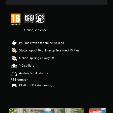
n
i
t
t
l
i
Online, Violence
g
v
u
PS Plus kreves for online-spilling
r
d
Støtter opptil 16 online-spillere med PS Plus
e
r
Online-spilling er valgfritt
i
1–2 spillere
n
g
Avstandsspill støttes
4
PS4-versjon
.
6
DUALSHOCK 4-vibrering
9
s
t
j
e
r