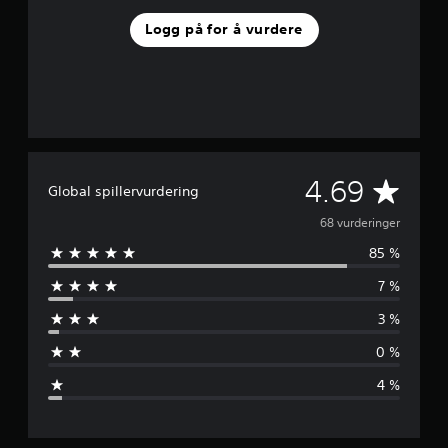
Logg på for å vurdere
G
4.69
Global spillervurdering
j
68 vurderinger
85 %
e
7 %
n
3 %
n
0 %
o
4 %
m