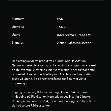
r
i
Plattform:
PS4
n
Utgivelse:
17.6.2019
g
Utgiver:
Koei Tecmo Europe Ltd
Sjangrer:
Action, Slåssing, Action
4
.
Nedlasting av dette produktet er underlagt PlayStation 
6
Networks tjenestevilkår og brukervilkår for programvare, samt 
andre eventuelle retningslinjer som gjelder spesifikt for dette 
9
produktet. Ikke last ned dette produktet hvis du ikke godtar 
disse vilkårene. Se tjenestevilkårene for å få mer viktig 
s
informasjon.
t
Engangslisensavgift for nedlasting til flere PS4-systemer. 
Innlogging på PlayStation Network kreves ikke for å bruke 
j
denne på din primære PS4, men man må logge inn for å bruke 
den på andre PS4-systemer.
e