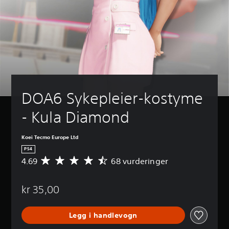
DOA6 Sykepleier-kostyme 
- Kula Diamond
Koei Tecmo Europe Ltd
PS4
4.69
68 vurderinger
G
j
e
kr 35,00
n
n
o
Legg i handlevogn
m
s