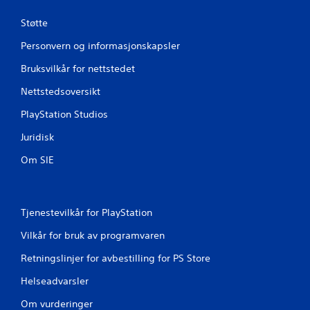
v
Støtte
u
Personvern og informasjonskapsler
r
Bruksvilkår for nettstedet
d
Nettstedsoversikt
PlayStation Studios
e
Juridisk
r
Om SIE
i
n
Tjenestevilkår for PlayStation
g
Vilkår for bruk av programvaren
e
Retningslinjer for avbestilling for PS Store
r
Helseadvarsler
Om vurderinger