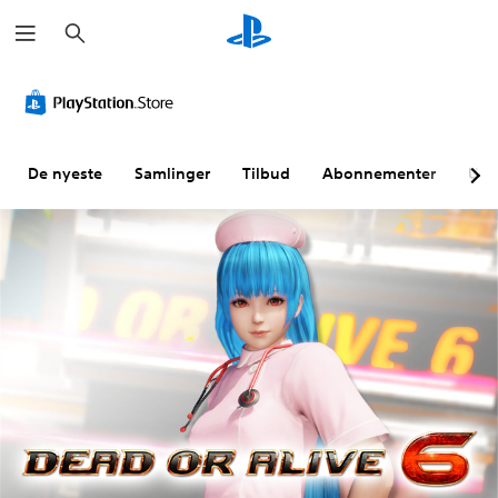
S
ø
k
De nyeste
Samlinger
Tilbud
Abonnementer
Utf