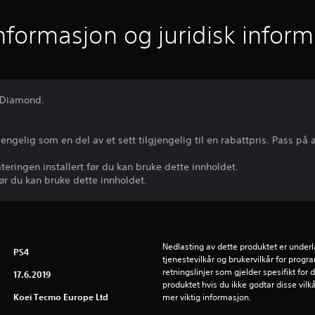
informasjon og juridisk infor
a Diamond.
jengelig som en del av et sett tilgjengelig til en rabattpris. Pass p
ringen installert før du kan bruke dette innholdet.
ør du kan bruke dette innholdet.
Nedlasting av dette produktet er underl
PS4
tjenestevilkår og brukervilkår for prog
retningslinjer som gjelder spesifikt for d
17.6.2019
produktet hvis du ikke godtar disse vilkå
Koei Tecmo Europe Ltd
mer viktig informasjon.