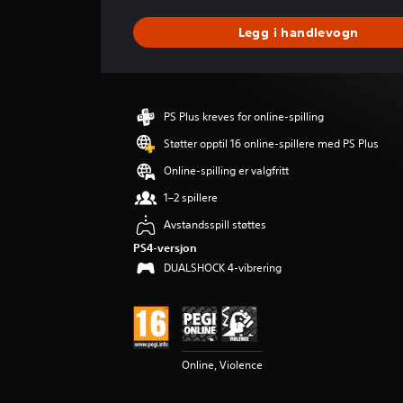
n
o
Legg i handlevogn
m
s
n
i
t
PS Plus kreves for online-spilling
t
l
Støtter opptil 16 online-spillere med PS Plus
i
Online-spilling er valgfritt
g
v
1–2 spillere
u
Avstandsspill støttes
r
d
PS4-versjon
e
DUALSHOCK 4-vibrering
r
i
n
g
4
.
Online, Violence
6
9