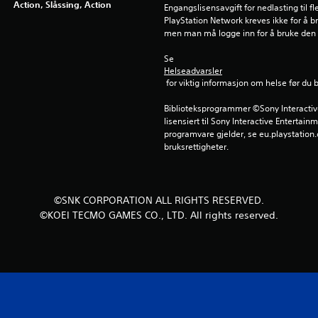
Action, Slåssing, Action
Engangslisensavgift for nedlasting til f
PlayStation Network kreves ikke for å b
men man må logge inn for å bruke den
Se 
Helseadvarsler
 for viktig informasjon om helse før du 
Biblioteksprogrammer ©Sony Interactive 
lisensiert til Sony Interactive Entertainm
programvare gjelder, se eu.playstation.c
bruksrettigheter.
©SNK CORPORATION ALL RIGHTS RESERVED.
©KOEI TECMO GAMES CO., LTD. All rights reserved.