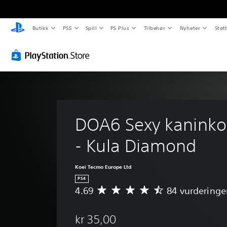
Butikk
PS5
Spill
PS Plus
Tilbehør
Nyheter
Støt
DOA6 Sexy kaninko
- Kula Diamond
Koei Tecmo Europe Ltd
PS4
4.69
84 vurderinge
G
j
e
kr 35,00
n