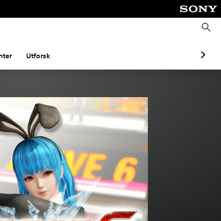
S
ø
k
ter
Utforsk