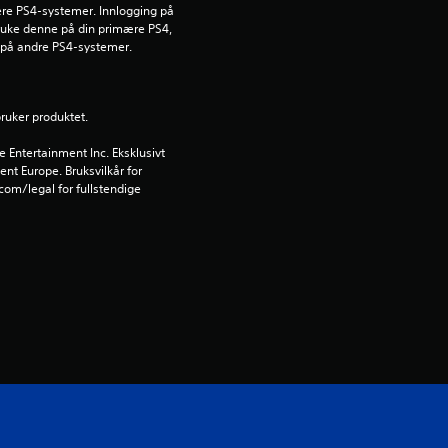
e
lere PS4-systemer. Innlogging på 
ruke denne på din primære PS4, 
 på andre PS4-systemer.
r
i
bruker produktet.
n
Entertainment Inc. Eksklusivt 
ent Europe. Bruksvilkår for 
g
om/legal for fullstendige 
4
.
6
9
s
t