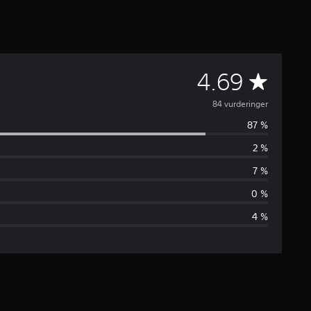
G
4.69
j
84 vurderinger
87 %
e
2 %
n
7 %
n
0 %
4 %
o
m
s