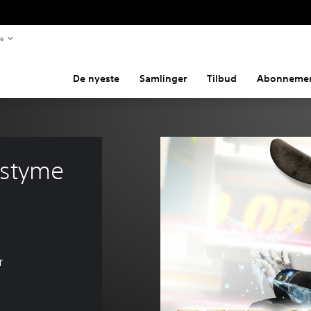
te
De nyeste
Samlinger
Tilbud
Abonnemen
styme 
r