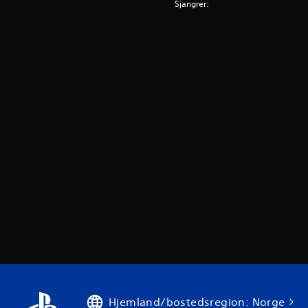
Sjangrer:
Hjemland/bostedsregion: Norge