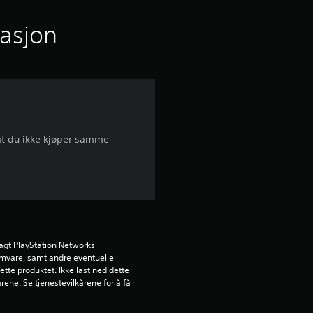
n
i
masjon
t
t
l
å at du ikke kjøper samme
i
g
v
u
agt PlayStation Networks 
ramvare, samt andre eventuelle 
r
ette produktet. Ikke last ned dette 
rene. Se tjenestevilkårene for å få 
d