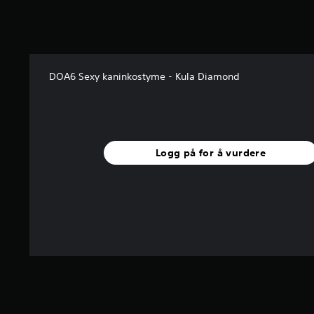
n
g
e
r
DOA6 Sexy kaninkostyme - Kula Diamond
Logg på for å vurdere