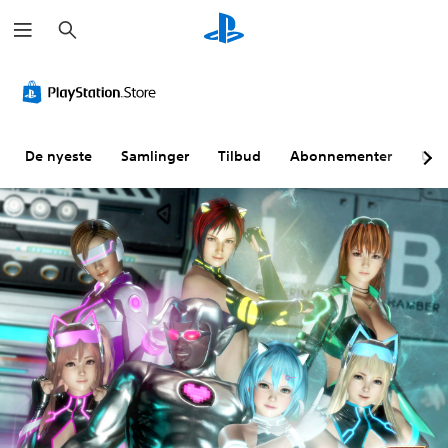
S
ø
k
De nyeste
Samlinger
Tilbud
Abonnementer
Utf