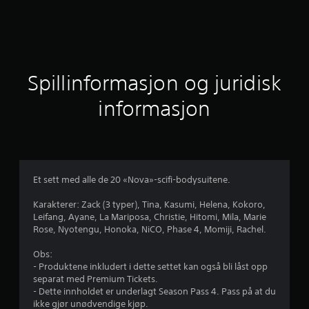
s
n
i
t
Spillinformasjon og juridisk
t
informasjon
l
i
g
Et sett med alle de 20 «Nova»-scifi-bodysuitene.
v
Karakterer: Zack (3 typer), Tina, Kasumi, Helena, Kokoro,
Leifang, Ayane, La Mariposa, Christie, Hitomi, Mila, Marie
u
Rose, Nyotengu, Honoka, NiCO, Phase 4, Momiji, Rachel.
r
Obs:
- Produktene inkludert i dette settet kan også bli låst opp
d
separat med Premium Tickets.
- Dette innholdet er underlagt Season Pass 4. Pass på at du
e
ikke gjør unødvendige kjøp.