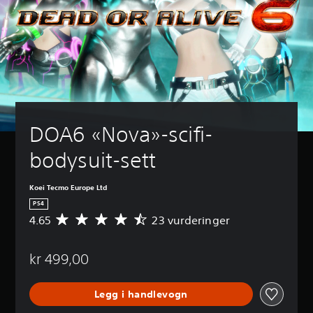
DOA6 «Nova»-scifi-
bodysuit-sett
Koei Tecmo Europe Ltd
PS4
4.65
23 vurderinger
G
j
e
kr 499,00
n
n
o
Legg i handlevogn
m
s