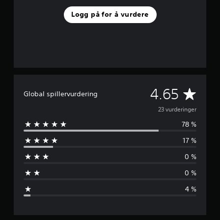
Logg på for å vurdere
G
4.65
Global spillervurdering
j
23 vurderinger
78 %
e
17 %
n
0 %
n
0 %
o
4 %
m