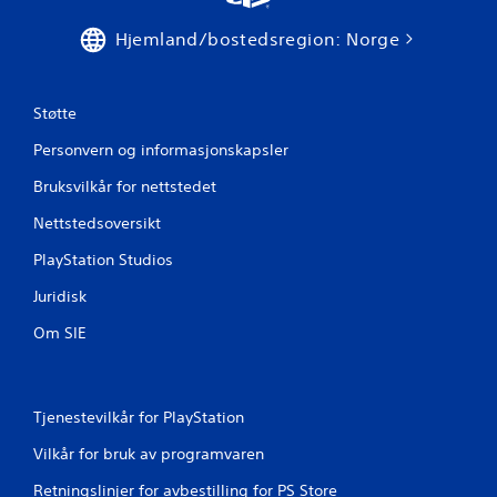
v
Hjemland/bostedsregion: Norge
u
r
Støtte
d
Personvern og informasjonskapsler
e
Bruksvilkår for nettstedet
Nettstedsoversikt
r
PlayStation Studios
i
Juridisk
n
Om SIE
g
e
Tjenestevilkår for PlayStation
r
Vilkår for bruk av programvaren
Retningslinjer for avbestilling for PS Store