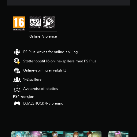
n
i
t
t
l
i
Online, Violence
g
v
u
PS Plus kreves for online-spilling
r
d
Støtter opptil 16 online-spillere med PS Plus
e
r
Online-spilling er valgfritt
i
1–2 spillere
n
g
Avstandsspill støttes
4
PS4-versjon
.
6
DUALSHOCK 4-vibrering
5
s
t
j
e
r