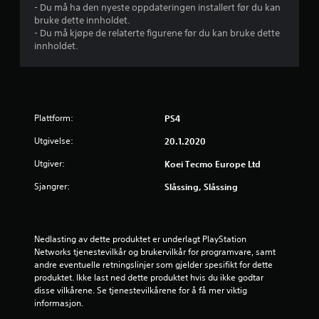
- Du må ha den nyeste oppdateringen installert før du kan
r
bruke dette innholdet.
- Du må kjøpe de relaterte figurene før du kan bruke dette
i
innholdet.
n
g
Plattform:
PS4
4
Utgivelse:
20.1.2020
.
Utgiver:
Koei Tecmo Europe Ltd
6
Sjangrer:
Slåssing, Slåssing
5
s
Nedlasting av dette produktet er underlagt PlayStation 
Networks tjenestevilkår og brukervilkår for programvare, samt 
t
andre eventuelle retningslinjer som gjelder spesifikt for dette 
produktet. Ikke last ned dette produktet hvis du ikke godtar 
j
disse vilkårene. Se tjenestevilkårene for å få mer viktig 
informasjon.
e