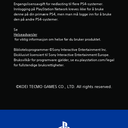
Engangslisensavgift for nedlasting til flere PS4-systemer. 
r
Innlogging på PlayStation Network kreves ikke for å bruke 
denne på din primære PS4, men man må logge inn for å bruke 
n
den på andre PS4-systemer.
e
Se 
Helseadvarsler
r
 for viktig informasjon om helse før du bruker produktet.
a
Biblioteksprogrammer ©Sony Interactive Entertainment Inc. 
Eksklusivt lisensiert til Sony Interactive Entertainment Europe. 
v
Bruksvilkår for programvare gjelder, se eu.playstation.com/legal 
for fullstendige bruksrettigheter.
5
f
©KOEI TECMO GAMES CO., LTD. All rights reserved.
r
a
2
3