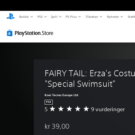
Butikk
PS5
Spill
PS Plus
Tilbehør
Nyheter
Støt
FAIRY TAIL: Erza's Cost
"Special Swimsuit"
Koei Tecmo Europe Ltd
PS4
5
9 vurderinger
G
j
e
kr 39,00
n
n