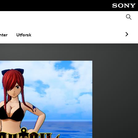
S
ø
k
ter
Utforsk