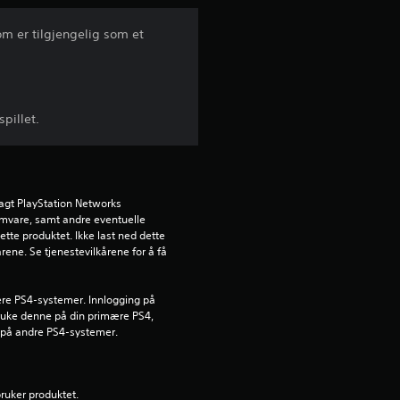
t
om er tilgjengelig som et
l
i
pillet.
g
v
u
agt PlayStation Networks 
ramvare, samt andre eventuelle 
ette produktet. Ikke last ned dette 
r
rene. Se tjenestevilkårene for å få 
d
lere PS4-systemer. Innlogging på 
e
ruke denne på din primære PS4, 
 på andre PS4-systemer.
r
i
bruker produktet.