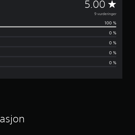
G
5.00
j
9 vurderinger
100 %
e
0 %
n
0 %
n
0 %
0 %
o
m
s
n
i
masjon
t