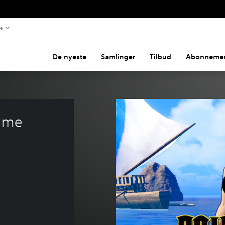
te
De nyeste
Samlinger
Tilbud
Abonnemen
ume 