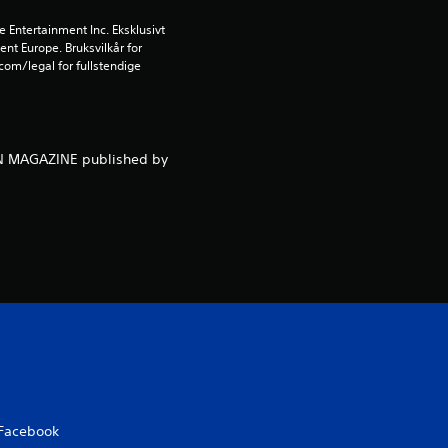
Entertainment Inc. Eksklusivt 
n
ent Europe. Bruksvilkår for 
om/legal for fullstendige 
g
5
s
NEN MAGAZINE published by
t
j
e
r
n
e
Facebook