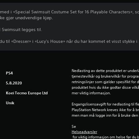
 med i «Special Swimsuit Costume Set for 16 Playable Characters», s
kke gjør unødvendige kjøp.
l Swimsuit legges til.
u til «Dresser» i «Lucy's House» når du har kommet et visst stykke i s
Nedlasting av dette produktet er underl
PS4
tjenestevilkår og brukervilkår for prog
retningslinjer som gjelder spesifikt for d
5.8.2020
produktet hvis du ikke godtar disse vilkå
Koei Tecmo Europe Ltd
mer viktig informasjon.
Unik
Engangslisensavgift for nedlasting til f
PlayStation Network kreves ikke for å b
men man må logge inn for å bruke den
Se 
Helseadvarsler
 for viktig informasjon om helse før du 