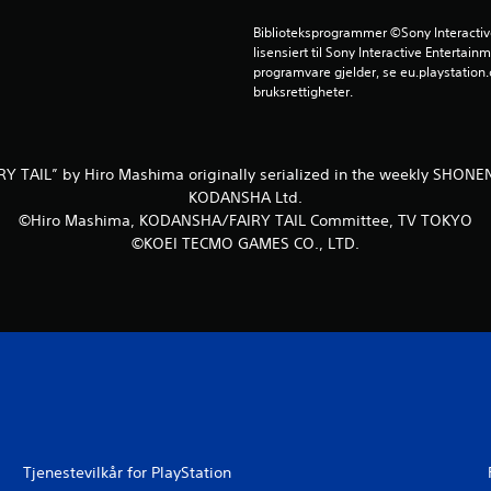
Biblioteksprogrammer ©Sony Interactive 
lisensiert til Sony Interactive Entertainm
programvare gjelder, se eu.playstation.c
bruksrettigheter.
Y TAIL” by Hiro Mashima originally serialized in the weekly SHO
KODANSHA Ltd.
©Hiro Mashima, KODANSHA/FAIRY TAIL Committee, TV TOKYO
©KOEI TECMO GAMES CO., LTD.
Tjenestevilkår for PlayStation