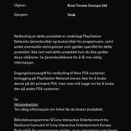
n
Utgiver:
Koei Tecmo Europe Ltd
g
Sjangrer:
Unik
5
s
Nedlasting av dette produktet er underlagt PlayStation 
Networks tjenestevilkår og brukervilkår for programvare, samt 
t
andre eventuelle retningslinjer som gjelder spesifikt for dette 
produktet. Ikke last ned dette produktet hvis du ikke godtar 
j
disse vilkårene. Se tjenestevilkårene for å få mer viktig 
informasjon.
e
Engangslisensavgift for nedlasting til flere PS4-systemer. 
r
Innlogging på PlayStation Network kreves ikke for å bruke 
denne på din primære PS4, men man må logge inn for å bruke 
n
den på andre PS4-systemer.
e
Se 
Helseadvarsler
r
 for viktig informasjon om helse før du bruker produktet.
a
Biblioteksprogrammer ©Sony Interactive Entertainment Inc. 
Eksklusivt lisensiert til Sony Interactive Entertainment Europe. 
v
Bruksvilkår for programvare gjelder, se eu.playstation.com/legal 