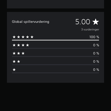
G
5.00
Global spillervurdering
j
3 vurderinger
100 %
e
0 %
n
0 %
n
0 %
o
0 %
m
s
n
i