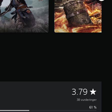
G
3.79
j
38 vurderinger
61 %