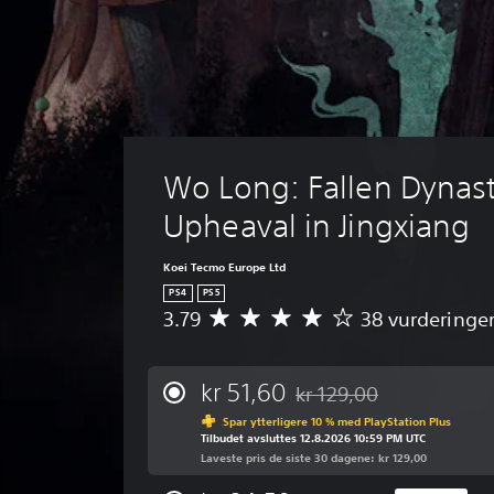
Wo Long: Fallen Dynast
Upheaval in Jingxiang
Koei Tecmo Europe Ltd
PS4
PS5
3.79
38 vurderinge
G
j
e
n
kr 51,60
kr 129,00
Nedsatt fra opprinnelig pri
n
Spar ytterligere 10 % med PlayStation Plus
o
Tilbudet avsluttes 12.8.2026 10:59 PM UTC
m
Laveste pris de siste 30 dagene: kr 129,00
s
n