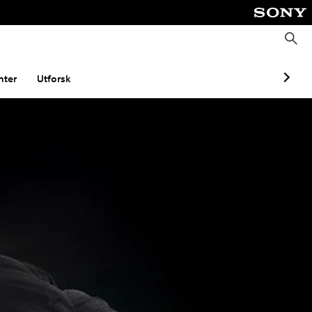
S
ø
k
ter
Utforsk