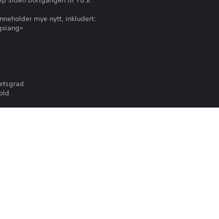
rep siden bortgangen til Yu Ji.
nneholder mye nytt, inkludert:
ngxiang»
hetsgrad
old
lse for å få tilgang til forskjellig innhold.
 fullversjonen av spillet, som selges separat. «Wo Long: Fallen Dynas
 påkrevd.
ett som inkluderer dette innholdet. Vær forsiktig så du ikke kjøper t
 for lanseringsdatoer og flere detaljer om innholdet.
om/wolong/
llføre hovedspillet for å få tilgang til noe av Season Pass-innholdet
spiller på nettet må du abonnere på PlayStation®Plus (betalt abonnem