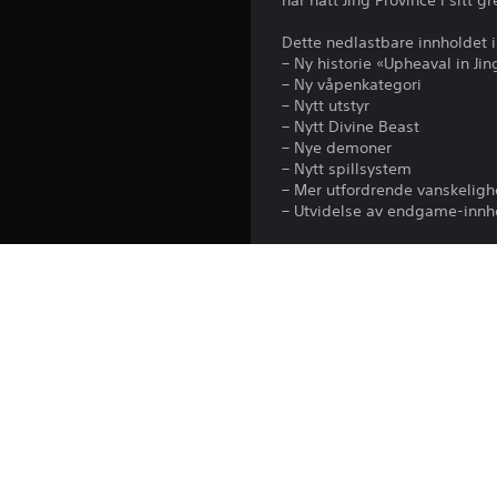
har hatt Jing Province i sitt g
Dette nedlastbare innholdet i
– Ny historie «Upheaval in Ji
– Ny våpenkategori
– Nytt utstyr
– Nytt Divine Beast
– Nye demoner
– Nytt spillsystem
– Mer utfordrende vanskelig
– Utvidelse av endgame-innh
Merk:
– Du må ha en internettforbinde
– Dette innholdet forutsetter
oppdateringer kan også være
– Det finnes også et produkts
– Se det offisielle nettstedet
https://teamninja-studio.c
– Det kan være nødvendig å fu
Merk: For å kunne spille fler