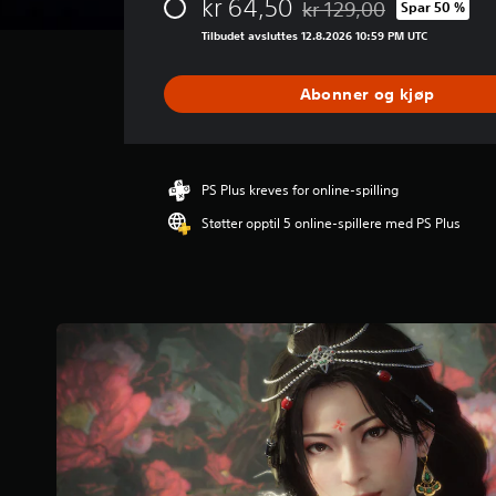
kr 64,50
kr 129,00
Spar 50 %
i
Nedsatt fra opprinnelig pr
t
Tilbudet avsluttes 12.8.2026 10:59 PM UTC
t
l
Abonner og kjøp
i
g
v
u
r
PS Plus kreves for online-spilling
d
Støtter opptil 5 online-spillere med PS Plus
e
r
i
n
g
3
.
7
9
s
t
j
e