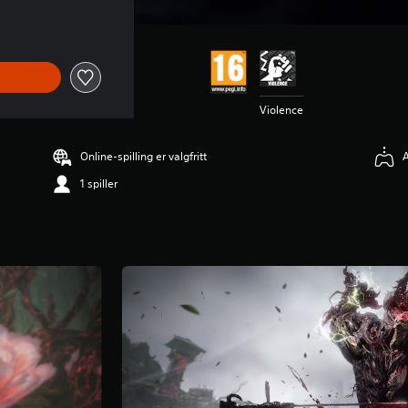
is på kr 129,00
Violence
Online-spilling er valgfritt
A
1 spiller