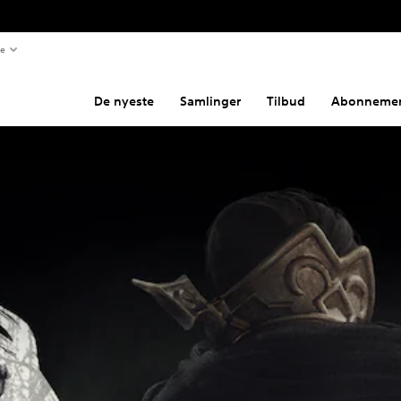
te
De nyeste
Samlinger
Tilbud
Abonnemen