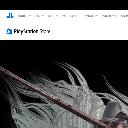
Butikk
PS5
Spill
PS Plus
Tilbehør
Nyheter
Støt