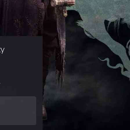
y 
r
s på kr 129,00