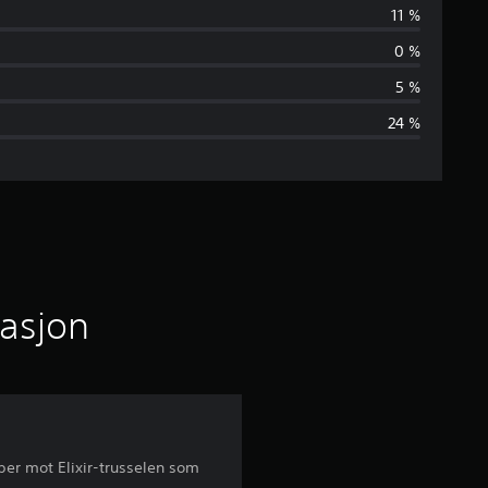
e
11 %
n
0 %
n
5 %
24 %
o
m
s
n
i
masjon
t
t
l
per mot Elixir-trusselen som