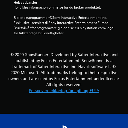
r
Helseadvarsler
 for viktig informasjon om helse før du bruker produktet.
n
Biblioteksprogrammer ©Sony Interactive Entertainment Inc. 
e
Eksklusivt lisensiert til Sony Interactive Entertainment Europe. 
Bruksvilkår for programvare gjelder, se eu.playstation.com/legal 
r
for fullstendige bruksrettigheter.
a
v
© 2020 SnowRunner. Developed by Saber Interactive and
published by Focus Entertainment. SnowRunner is a
5
trademark of Saber Interactive Inc. Havok software is ©
2020 Microsoft. All trademarks belong to their respective
f
owners and are used by Focus Entertainment under license.
r
All rights reserved.
Personvernerklæring for spill og EULA
a
2
5