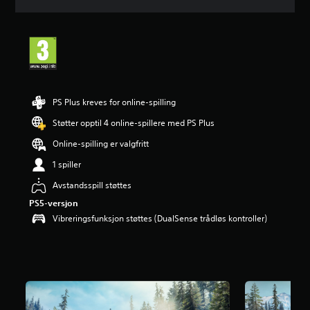
n
i
t
t
l
i
g
v
PS Plus kreves for online-spilling
u
r
Støtter opptil 4 online-spillere med PS Plus
d
Online-spilling er valgfritt
e
r
1 spiller
i
n
Avstandsspill støttes
g
PS5-versjon
4
Vibreringsfunksjon støttes (DualSense trådløs kontroller)
.
3
2
s
t
j
e
r