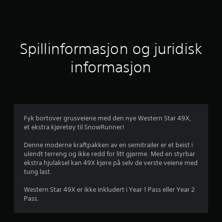
n
i
t
Spillinformasjon og juridisk
t
informasjon
l
i
g
Fyk bortover grusveiene med den nye Western Star 49X,
et ekstra kjøretøy til SnowRunner!
v
Denne moderne kraftpakken av en semitrailer er et beist i
u
ulendt terreng og ikke redd for litt gjørme. Med en styrbar
ekstra hjulaksel kan 49X kjøre på selv de verste veiene med
r
tung last.
d
Western Star 49X er ikke inkludert i Year 1 Pass eller Year 2
Pass.
e