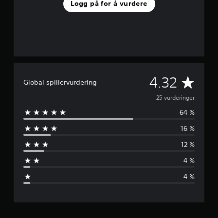
Logg på for å vurdere
G
4.32
Global spillervurdering
j
25 vurderinger
64 %
e
16 %
n
12 %
n
4 %
o
4 %
m
s