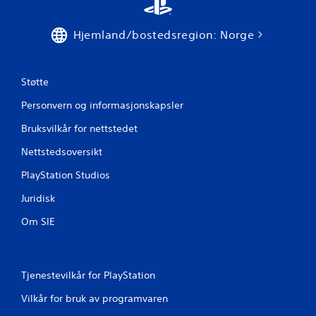
v
u
Hjemland/bostedsregion: Norge
r
d
Støtte
e
Personvern og informasjonskapsler
r
Bruksvilkår for nettstedet
Nettstedsoversikt
i
PlayStation Studios
n
Juridisk
g
Om SIE
e
r
Tjenestevilkår for PlayStation
Vilkår for bruk av programvaren