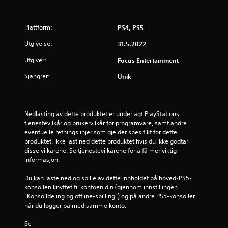
r
i
Plattform:
PS4, PS5
n
Utgivelse:
31.5.2022
g
Utgiver:
Focus Entertainment
Sjangrer:
Unik
4
.
Nedlasting av dette produktet er underlagt PlayStations 
3
tjenestevilkår og brukervilkår for programvare, samt andre 
eventuelle retningslinjer som gjelder spesifikt for dette 
2
produktet. Ikke last ned dette produktet hvis du ikke godtar 
disse vilkårene. Se tjenestevilkårene for å få mer viktig 
s
informasjon.
t
Du kan laste ned og spille av dette innholdet på hoved-PS5-
konsollen knyttet til kontoen din (gjennom innstillingen 
j
"Konsolldeling og offline-spilling") og på andre PS5-konsoller 
når du logger på med samme konto.
e
Se 