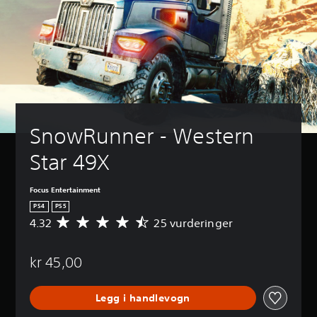
SnowRunner - Western 
Star 49X
Focus Entertainment
PS4
PS5
4.32
25 vurderinger
G
j
e
kr 45,00
n
n
o
Legg i handlevogn
m
s