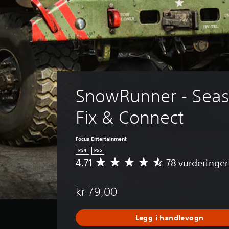
SnowRunner - Seas
Fix & Connect
Focus Entertainment
PS4
PS5
4.71
78 vurderinger
G
j
e
kr 79,00
n
n
o
Legg i handlevogn
m