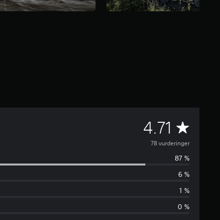
G
4.71
j
78 vurderinger
87 %
e
6 %
n
1 %
n
0 %