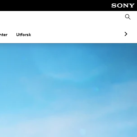
S
ø
k
ter
Utforsk