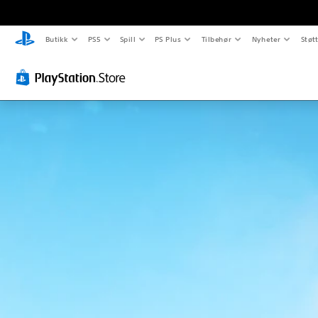
Butikk
PS5
Spill
PS Plus
Tilbehør
Nyheter
Støt