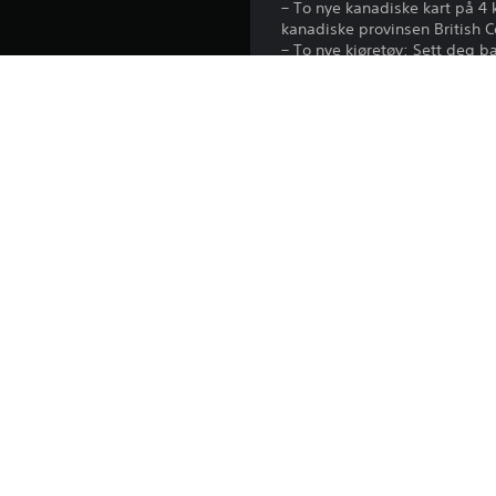
– To nye kanadiske kart på 4 
kanadiske provinsen British 
– To nye kjøretøy: Sett deg b
Kenworth 963, en mastodont s
– Nye aktiviteter: Bidra til 
reparasjonene, sett opp strøm
Plattform:
Utgivelse:
Utgiver:
Sjangrer: