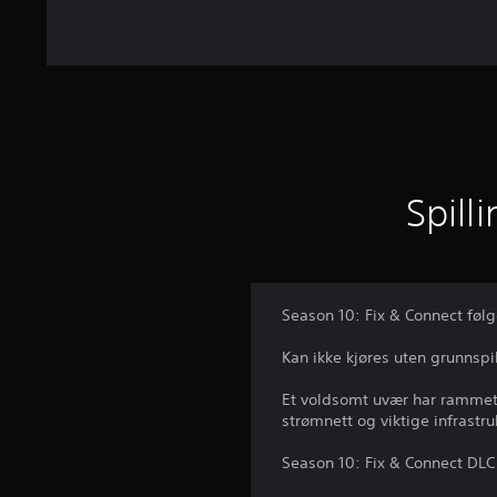
r
Spill
Season 10: Fix & Connect følg
Kan ikke kjøres uten grunnsp
Et voldsomt uvær har rammet 
strømnett og viktige infrastr
Season 10: Fix & Connect DLC