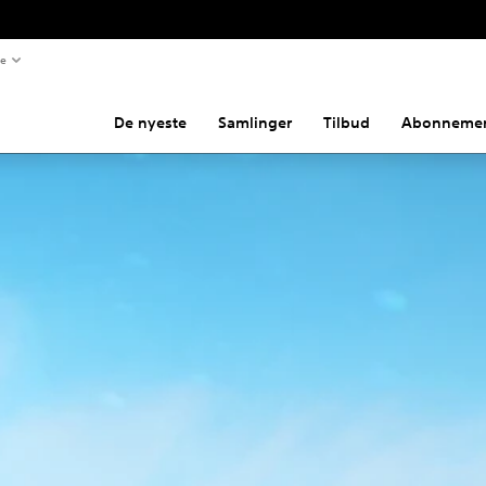
te
De nyeste
Samlinger
Tilbud
Abonnemen