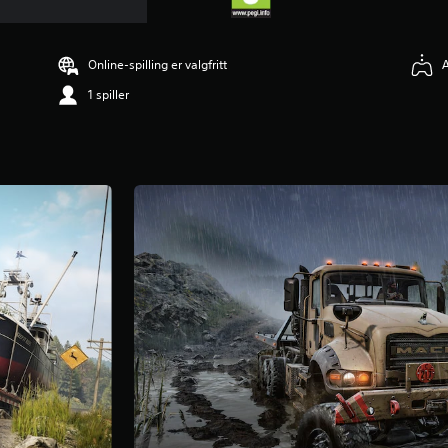
Online-spilling er valgfritt
A
1 spiller