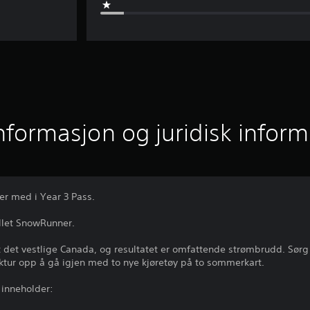
informasjon og juridisk infor
er med i Year 3 Pass.
illet SnowRunner.
det vestlige Canada, og resultatet er omfattende strømbrudd. Sørg f
uktur opp å gå igjen med to nye kjøretøy på to sommerkart.
 inneholder: