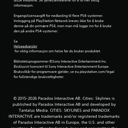
disse vilkårene. Se tjenestevilkårene for å få mer viktig 
e
informasjon.
r
Engangslisensavgift for nedlasting til flere PS4-systemer. 
Innlogging på PlayStation Network kreves ikke for å bruke 
n
denne på din primære PS4, men man må logge inn for å bruke 
den på andre PS4-systemer.
e
Se 
r
Helseadvarsler
 for viktig informasjon om helse før du bruker produktet.
a
Biblioteksprogrammer ©Sony Interactive Entertainment Inc. 
v
Eksklusivt lisensiert til Sony Interactive Entertainment Europe. 
Bruksvilkår for programvare gjelder, se eu.playstation.com/legal 
5
for fullstendige bruksrettigheter.
f
r
© 2015-2026 Paradox Interactive AB. Cities: Skylines is
published by Paradox Interactive AB and developed by
a
Tantalus Media. CITIES: SKYLINES and PARADOX
INTERACTIVE are trademarks and/or registered trademarks
1
of Paradox Interactive AB in Europe, the U.S. and other