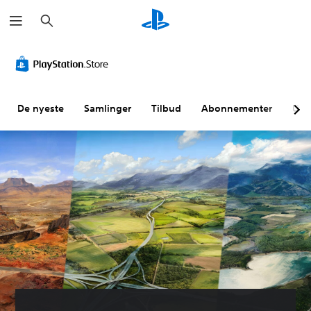
S
ø
k
De nyeste
Samlinger
Tilbud
Abonnementer
Utf