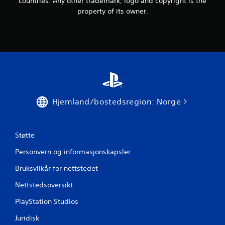
countries. Any other trademark, logo and copyright is the
0
property of its owner.
v
u
r
d
e
Hjemland/bostedsregion: Norge
r
i
Støtte
n
Personvern og informasjonskapsler
Bruksvilkår for nettstedet
g
Nettstedsoversikt
e
PlayStation Studios
r
Juridisk