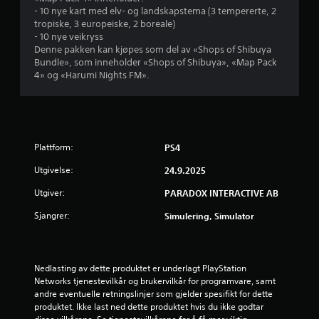
d
- 10 nye kart med elv- og landskapstema (3 tempererte, 2
tropiske, 3 europeiske, 2 boreale)
e
- 10 nye veikryss
Denne pakken kan kjøpes som del av «Shops of Shibuya
r
Bundle», som inneholder «Shops of Shibuya», «Map Pack
4» og «Harumi Nights FM».
i
n
g
Plattform:
PS4
4
Utgivelse:
24.9.2025
.
Utgiver:
PARADOX INTERACTIVE AB
Sjangrer:
Simulering, Simulator
5
s
Nedlasting av dette produktet er underlagt PlayStation 
t
Networks tjenestevilkår og brukervilkår for programvare, samt 
andre eventuelle retningslinjer som gjelder spesifikt for dette 
j
produktet. Ikke last ned dette produktet hvis du ikke godtar 