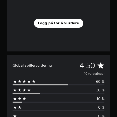
v
u
r
d
e
Logg på for å vurdere
r
i
n
g
e
r
G
4.50
Global spillervurdering
j
10 vurderinger
60 %
e
30 %
n
10 %
n
0 %
o
0 %