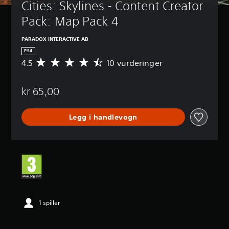
Cities: Skylines - Content Creator 
Pack: Map Pack 4
PARADOX INTERACTIVE AB
PS4
4.5
10 vurderinger
G
j
e
kr 65,00
n
n
o
Legg i handlevogn
m
s
n
i
t
t
l
i
g
v
1 spiller
u
r
d