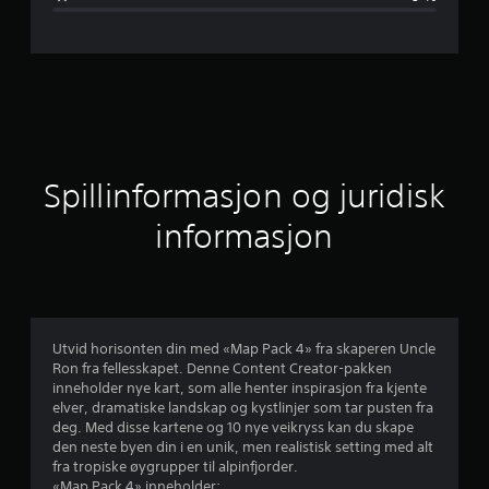
m
s
n
i
t
Spillinformasjon og juridisk
t
informasjon
l
i
g
Utvid horisonten din med «Map Pack 4» fra skaperen Uncle
Ron fra fellesskapet. Denne Content Creator-pakken
v
inneholder nye kart, som alle henter inspirasjon fra kjente
elver, dramatiske landskap og kystlinjer som tar pusten fra
u
deg. Med disse kartene og 10 nye veikryss kan du skape
den neste byen din i en unik, men realistisk setting med alt
r
fra tropiske øygrupper til alpinfjorder.
«Map Pack 4» inneholder: