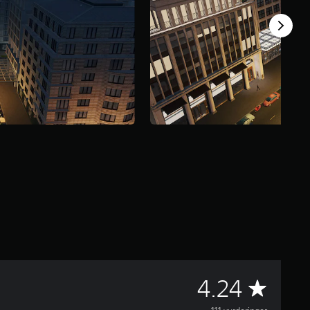
G
4.24