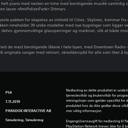
t helt piano med nesten en time med beroligende musikk samtidig
en Jason «AmiPolizeiFunk» Ditmars.
ste pakken for skapelse av innhold til Cities: Skylines, kommer fr
kken inneholder 39 unike modeller med nye bygninger som ligger ve
 delvis gjennomsiktige glassperringer og markiser, slik at både m
 med de mest beroligende låtene i hele byen, med Downtown Radio
16 originale sanger med retrovri, skreddersydd for alle som liker å 
Nedlasting av dette produktet er underl
PS4
tjenestevilkår og brukervilkår for prog
retningslinjer som gjelder spesifikt for d
7.11.2019
produktet hvis du ikke godtar disse vilkå
PARADOX INTERACTIVE AB
mer viktig informasjon.
Simulering, Simulering
Engangslisensavgift for nedlasting til f
PlayStation Network kreves ikke for å b