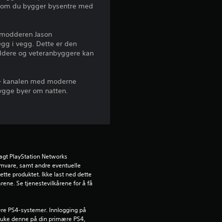
 som du bygger bysentre med
l
i
a modderen Jason
gg i vegg. Dette er den
g
oddere og veteranbyggere kan
v
 – kanalen med moderne
u
bygge byer om natten.
r
d
e
agt PlayStation Networks 
ramvare, samt andre eventuelle 
r
ette produktet. Ikke last ned dette 
rene. Se tjenestevilkårene for å få 
i
lere PS4-systemer. Innlogging på 
n
ruke denne på din primære PS4, 