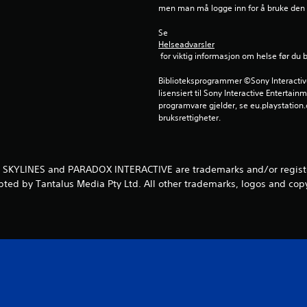
men man må logge inn for å bruke den
Se 
Helseadvarsler
 for viktig informasjon om helse før du 
Biblioteksprogrammer ©Sony Interactive 
lisensiert til Sony Interactive Entertainm
programvare gjelder, se eu.playstation.c
bruksrettigheter.
: SKYLINES and PARADOX INTERACTIVE are trademarks and/or register
pted by Tantalus Media Pty Ltd. All other trademarks, logos and copy