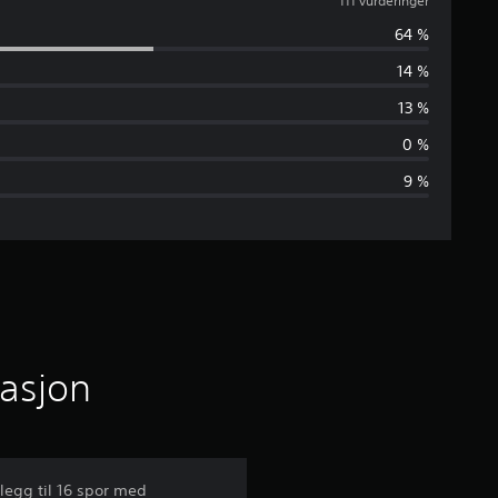
j
111 vurderinger
64 %
e
14 %
n
13 %
n
0 %
9 %
o
m
s
n
i
masjon
t
t
llegg til 16 spor med