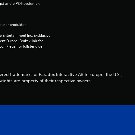
 på andre PS4-systemer.
g
4
bruker produktet.
.
Entertainment Inc. Eksklusivt 
ent Europe. Bruksvilkår for 
2
om/legal for fullstendige 
4
s
ed trademarks of Paradox Interactive AB in Europe, the U.S.,
rights are property of their respective owners.
t
j
e
r