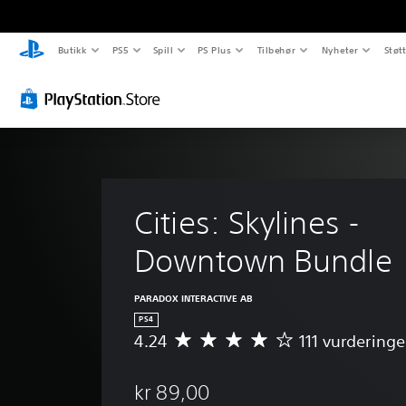
Butikk
PS5
Spill
PS Plus
Tilbehør
Nyheter
Støt
Cities: Skylines - 
Downtown Bundle
PARADOX INTERACTIVE AB
PS4
4.24
111 vurderinge
G
j
e
kr 89,00
n