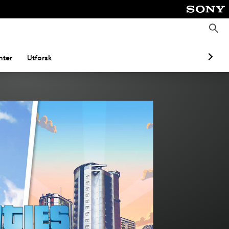
S
ø
k
ter
Utforsk