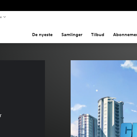
te
De nyeste
Samlinger
Tilbud
Abonnemen
r