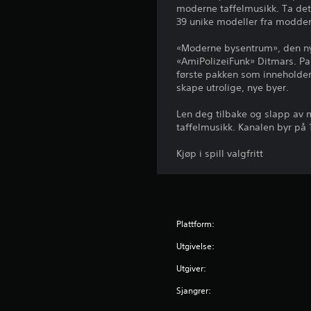
moderne taffelmusikk. Ta de
39 unike modeller fra modder
«Moderne bysentrum», den nye
«AmiPolizeiFunk» Ditmars. Pa
første pakken som inneholder
skape utrolige, nye byer.
Len deg tilbake og slapp av
taffelmusikk. Kanalen byr på 
Kjøp i spill valgfritt
Plattform:
Utgivelse:
Utgiver:
Sjangrer: