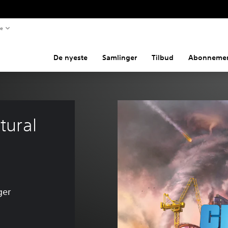
te
De nyeste
Samlinger
Tilbud
Abonnemen
tural 
ger