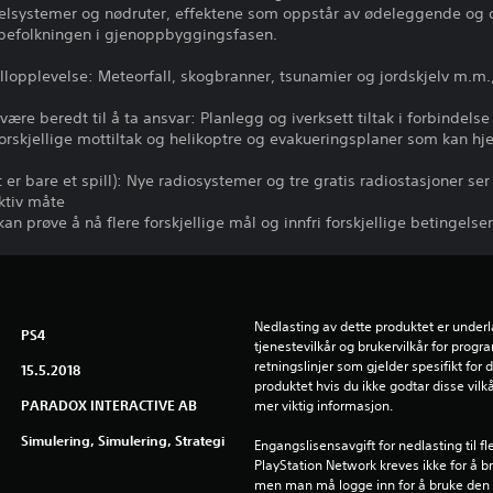
elsystemer og nødruter, effektene som oppstår av ødeleggende og de
 befolkningen i gjenoppbyggingsfasen.
pillopplevelse: Meteorfall, skogbranner, tsunamier og jordskjelv m.
e beredt til å ta ansvar: Planlegg og iverksett tiltak i forbindels
forskjellige mottiltak og helikoptre og evakueringsplaner som kan hj
t er bare et spill): Nye radiosystemer og tre gratis radiostasjoner se
ktiv måte
 kan prøve å nå flere forskjellige mål og innfri forskjellige betingel
Nedlasting av dette produktet er underl
PS4
tjenestevilkår og brukervilkår for prog
retningslinjer som gjelder spesifikt for d
15.5.2018
produktet hvis du ikke godtar disse vilkå
PARADOX INTERACTIVE AB
mer viktig informasjon.
Simulering, Simulering, Strategi
Engangslisensavgift for nedlasting til f
PlayStation Network kreves ikke for å b
men man må logge inn for å bruke den