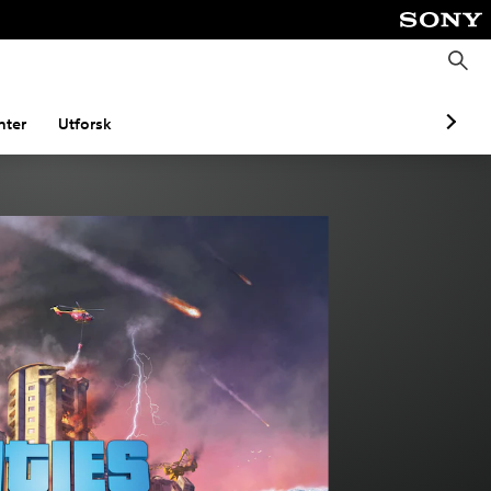
S
ø
k
ter
Utforsk