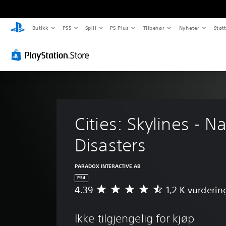
Butikk
PS5
Spill
PS Plus
Tilbehør
Nyheter
Støt
Cities: Skylines - Na
Disasters
PARADOX INTERACTIVE AB
PS4
4.39
1,2 K vurderin
G
j
e
Ikke tilgjengelig for kjøp
n