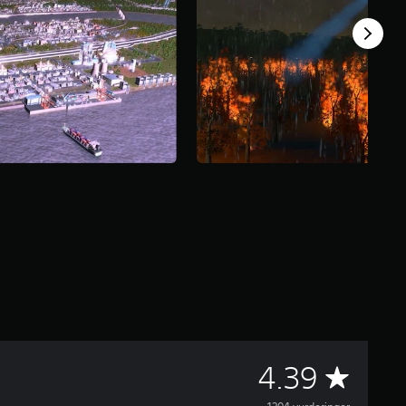
G
4.39