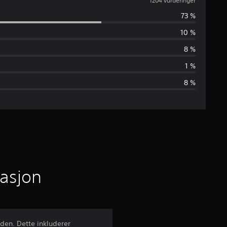
j
1204 vurderinger
73 %
e
10 %
n
8 %
n
1 %
8 %
o
m
s
n
i
masjon
t
t
rden. Dette inkluderer