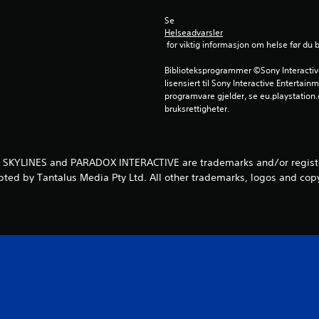
Se 
Helseadvarsler
 for viktig informasjon om helse før du 
Biblioteksprogrammer ©Sony Interactive 
lisensiert til Sony Interactive Entertainm
programvare gjelder, se eu.playstation.c
bruksrettigheter.
: SKYLINES and PARADOX INTERACTIVE are trademarks and/or register
pted by Tantalus Media Pty Ltd. All other trademarks, logos and copy