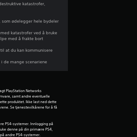
struktive katastrofer,
l
i
m., som ødelegger hele bydeler
g
e med katastrofer ved å bruke
elpe med å frakte bort
v
r til at du kan kommunisere
u
ser i de mange scenariene
r
d
agt PlayStation Networks 
e
ramvare, samt andre eventuelle 
ette produktet. Ikke last ned dette 
r
rene. Se tjenestevilkårene for å få 
i
lere PS4-systemer. Innlogging på 
ruke denne på din primære PS4, 
n
 på andre PS4-systemer.