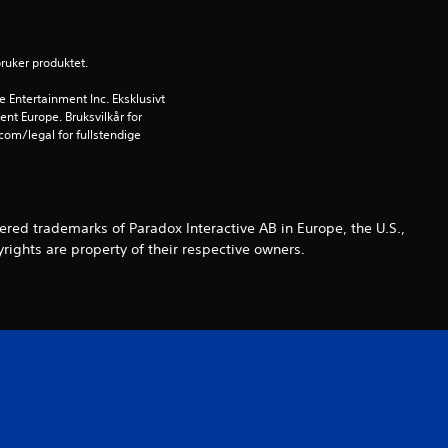
g
bruker produktet.
4
Entertainment Inc. Eksklusivt 
.
ent Europe. Bruksvilkår for 
om/legal for fullstendige 
3
9
ed trademarks of Paradox Interactive AB in Europe, the U.S.,
s
rights are property of their respective owners.
t
j
e
r