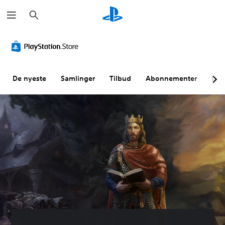
S
ø
k
De nyeste
Samlinger
Tilbud
Abonnementer
Utf