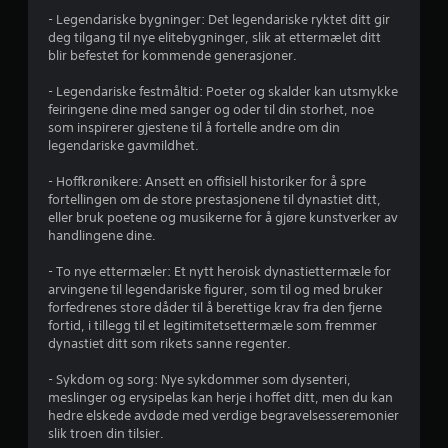
.
- Legendariske bygninger: Det legendariske ryktet ditt gir
deg tilgang til nye elitebygninger, slik at ettermælet ditt
2
blir befestet for kommende generasjoner.
7
- Legendariske festmåltid: Poeter og skalder kan utsmykke
feiringene dine med sanger og oder til din storhet, noe
s
som inspirerer gjestene til å fortelle andre om din
legendariske gavmildhet.
t
- Hoffkrønikere: Ansett en offisiell historiker for å spre
j
fortellingen om de store prestasjonene til dynastiet ditt,
eller bruk poetene og musikerne for å gjøre kunstverker av
e
handlingene dine.
r
- To nye ettermæler: Et nytt heroisk dynastiettermæle for
arvingene til legendariske figurer, som til og med bruker
n
forfedrenes store dåder til å berettige krav fra den fjerne
fortid, i tillegg til et legitimitetsettermæle som fremmer
e
dynastiet ditt som rikets sanne regenter.
r
- Sykdom og sorg: Nye sykdommer som dysenteri,
meslinger og erysipelas kan herje i hoffet ditt, men du kan
a
hedre elskede avdøde med verdige begravelsesseremonier
slik troen din tilsier.