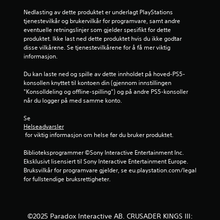
r
Nedlasting av dette produktet er underlagt PlayStations 
i
tjenestevilkår og brukervilkår for programvare, samt andre 
eventuelle retningslinjer som gjelder spesifikt for dette 
n
produktet. Ikke last ned dette produktet hvis du ikke godtar 
disse vilkårene. Se tjenestevilkårene for å få mer viktig 
g
informasjon.
e
Du kan laste ned og spille av dette innholdet på hoved-PS5-
konsollen knyttet til kontoen din (gjennom innstillingen 
r
"Konsolldeling og offline-spilling") og på andre PS5-konsoller 
når du logger på med samme konto.
Se 
Helseadvarsler
 for viktig informasjon om helse før du bruker produktet.
Biblioteksprogrammer ©Sony Interactive Entertainment Inc. 
Eksklusivt lisensiert til Sony Interactive Entertainment Europe. 
Bruksvilkår for programvare gjelder, se eu.playstation.com/legal 
for fullstendige bruksrettigheter.
©2025 Paradox Interactive AB. CRUSADER KINGS III: