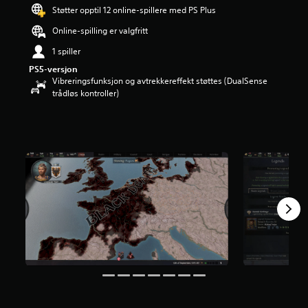
d
Støtter opptil 12 online-spillere med PS Plus
e
Online-spilling er valgfritt
r
i
1 spiller
n
PS5-versjon
g
Vibreringsfunksjon og avtrekkereffekt støttes (DualSense
4
trådløs kontroller)
.
2
7
s
t
j
e
r
n
e
r
a
v
5
f
r
a
4