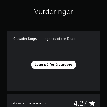
1
v
Vurderinger
u
r
d
e
r
i
n
Crusader Kings III: Legends of the Dead
g
e
r
Logg på for å vurdere
G
4.27
Global spillervurdering