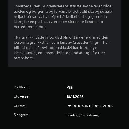
v
- Svartedauden: Middelalderens største svøpe feller både
5
adelen og borgerne og forvandler det politiske og sosiale
miljøet på radikalt vis. Gjør både riket ditt og sjelen din
f
klare, for en pest kan være den sterkeste fienden for
herredømmet ditt.
r
- Ny grafikk: Både liv og død blir gitt ny energi med den
a
berømte grafikkstilen som fans av Crusader Kings III har
blitt så glad i. Et nytt og eksklusivt kartbord, nye
klesvarianter, enhetsmodeller og godsdesign for mer
4
atmosfære.
1
v
u
Plattform:
PS5
r
Utgivelse:
18.11.2025
Utgiver:
PARADOX INTERACTIVE AB
d
Sjangrer:
Strategi, Simulering
e