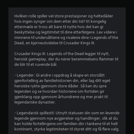
i
g
Hvilken rolle spiller vel store prestasjoner og heltedåder
hvis ingen synger om dem etter din tid? Et kongelig
v
ettermæle er tross alt bare til nytte hvis det kan gi
beskyttelse og legitimitet til dine etterfølgere. Lev videre i
u
minnene til undersåttene og rivalene dine i Legends of the
Dead, en kjerneutvidelse til Crusader Kings III.
r
Crusader Kings III: Legends of the Dead legger til nytt,
d
heroisk gameplay, der du nører berømmelsens flammer til
de blir til et ruvende bål.
e
- Legender: Gi andre i oppdrag å skape en storslått
r
gjenfortelling av familiehistorien din, eller lag ditt eget
heroiske rykte gjennom store dåder. Så kan du spre
i
legenden og se hvordan historiene om fortiden gir
gjenklang opp gjennom århundrene og mer prakt til
n
legendariske dynastier.
g
- Legendarisk spillestil: Utnytt statusen din som en levende
legende gjennom nye avgjørelser og handlinger, slik at du
kan holde fortellingene om familien din i tankene til et helt
4
kontinent, styrke legitimiteten til styret ditt og få flere valg.