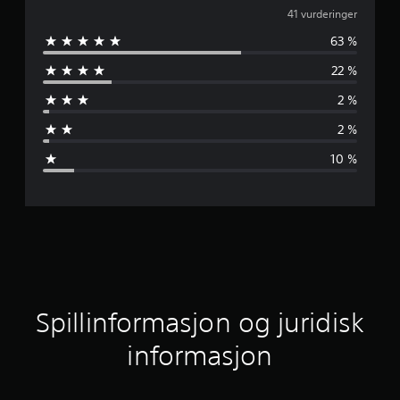
j
41 vurderinger
63 %
e
22 %
n
2 %
n
2 %
o
10 %
m
s
n
i
t
Spillinformasjon og juridisk
t
informasjon
l