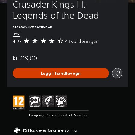
Crusader Kings III: 
Legends of the Dead
PARADOX INTERACTIVE AB
PS5
4.27
41 vurderinger
G
j
e
kr 219,00
n
n
o
Legg i handlevogn
m
s
n
i
t
t
l
i
Language, Sexual Content, Violence
g
v
u
PS Plus kreves for online-spilling
r