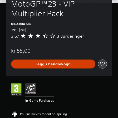
MotoGP™23 - VIP 
Multiplier Pack
MILESTONE SRL
PS4
PS5
3.67
3 vurderinger
G
j
e
kr 55,00
n
n
o
Legg i handlevogn
m
s
n
i
t
t
l
i
In-Game Purchases
g
v
u
PS Plus kreves for online-spilling
r