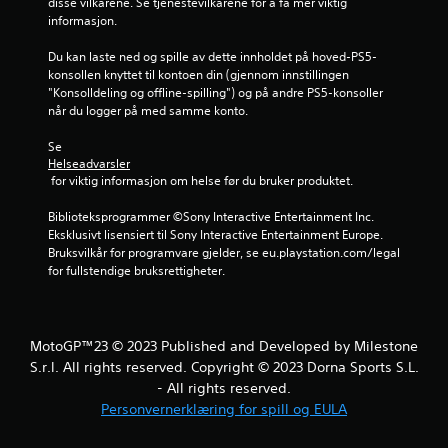
disse vilkårene. Se tjenestevilkårene for å få mer viktig 
.
informasjon.
6
Du kan laste ned og spille av dette innholdet på hoved-PS5-
konsollen knyttet til kontoen din (gjennom innstillingen 
7
"Konsolldeling og offline-spilling") og på andre PS5-konsoller 
når du logger på med samme konto.
s
Se 
t
Helseadvarsler
 for viktig informasjon om helse før du bruker produktet.
j
Biblioteksprogrammer ©Sony Interactive Entertainment Inc. 
e
Eksklusivt lisensiert til Sony Interactive Entertainment Europe. 
Bruksvilkår for programvare gjelder, se eu.playstation.com/legal 
r
for fullstendige bruksrettigheter.
n
e
MotoGP™23 © 2023 Published and Developed by Milestone
S.r.l. All rights reserved. Copyright © 2023 Dorna Sports S.L.
r
- All rights reserved.
Personvernerklæring for spill og EULA
a