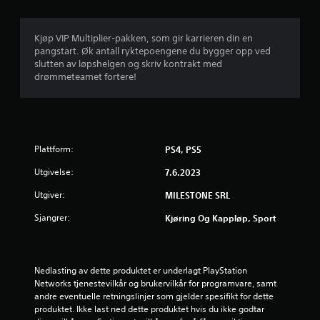
i
g
Kjøp VIP Multiplier-pakken, som gir karrieren din en
pangstart. Øk antall ryktepoengene du bygger opp ved
v
slutten av løpshelgen og skriv kontrakt med
drømmeteamet fortere!
u
r
d
Plattform:
PS4, PS5
e
Utgivelse:
7.6.2023
r
Utgiver:
MILESTONE SRL
i
Sjangrer:
Kjøring Og Kappløp, Sport
n
g
Nedlasting av dette produktet er underlagt PlayStation 
Networks tjenestevilkår og brukervilkår for programvare, samt 
3
andre eventuelle retningslinjer som gjelder spesifikt for dette 
produktet. Ikke last ned dette produktet hvis du ikke godtar 