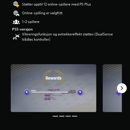
d
Støtter opptil 12 online-spillere med PS Plus
e
Online-spilling er valgfritt
r
i
1–2 spillere
n
PS5-versjon
g
Vibreringsfunksjon og avtrekkereffekt støttes (DualSense
3
trådløs kontroller)
.
6
7
s
t
j
e
r
n
e
r
a
v
5
f
r
a
3