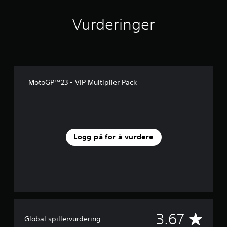
v
u
Vurderinger
r
d
e
r
i
n
g
MotoGP™23 - VIP Multiplier Pack
e
r
Logg på for å vurdere
G
3.67
Global spillervurdering