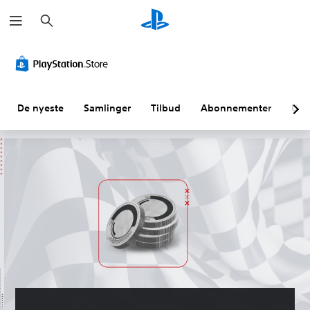
S
ø
k
De nyeste
Samlinger
Tilbud
Abonnementer
Utf