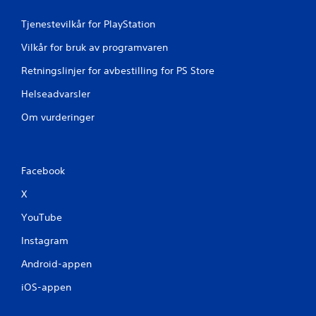
i
n
Tjenestevilkår for PlayStation
Vilkår for bruk av programvaren
g
Retningslinjer for avbestilling for PS Store
e
Helseadvarsler
r
Om vurderinger
Facebook
X
YouTube
Instagram
Android-appen
iOS-appen