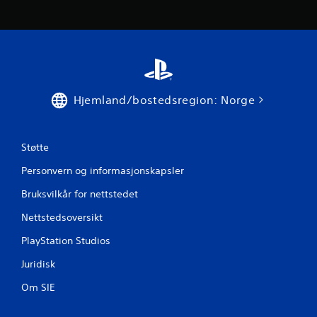
v
5
f
r
Hjemland/bostedsregion: Norge
a
3
Støtte
v
Personvern og informasjonskapsler
u
Bruksvilkår for nettstedet
r
Nettstedsoversikt
d
PlayStation Studios
e
Juridisk
Om SIE
r