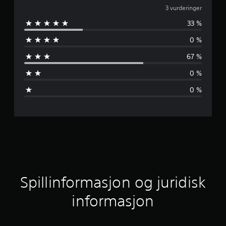
j
3 vurderinger
33 %
e
0 %
n
67 %
n
0 %
o
0 %
m
s
n
i
t
Spillinformasjon og juridisk
t
informasjon
l