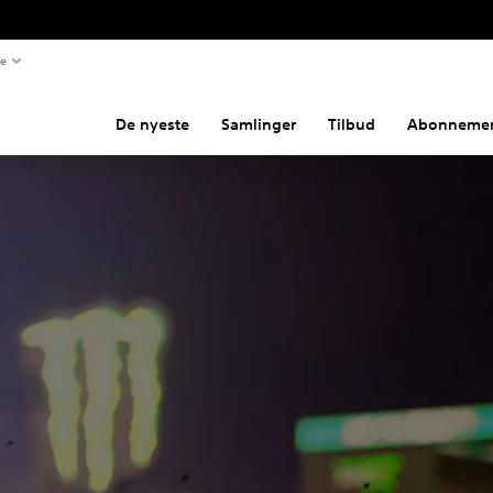
te
De nyeste
Samlinger
Tilbud
Abonnemen