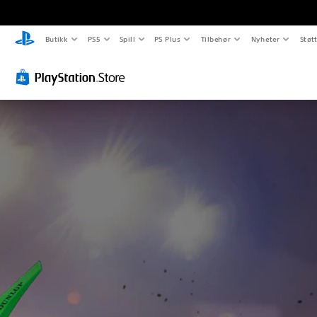
Butikk
PS5
Spill
PS Plus
Tilbehør
Nyheter
Støt