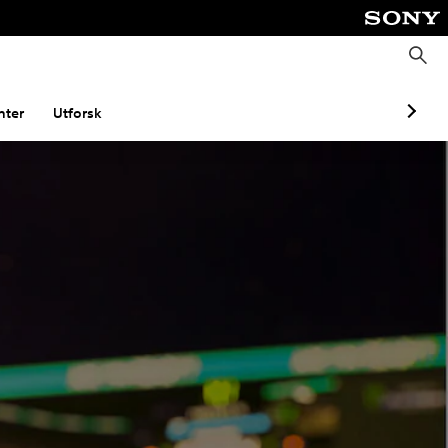
S
ø
k
ter
Utforsk