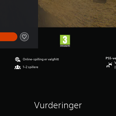
PS5-ve
Online-spilling er valgfritt
V
1–2 spillere
(
Vurderinger