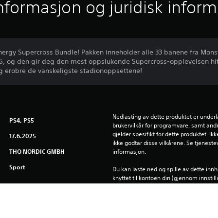
informasjon og juridisk infor
ergy Supercross Bundle! Pakken inneholder alle 33 banene fra Mons
, og den gir deg den mest oppslukende Supercross-opplevelsen hitti
og erobre de vanskeligste stadionoppsettene!
Nedlasting av dette produktet er underla
PS4, PS5
brukervilkår for programvare, samt andr
gjelder spesifikt for dette produktet. Ik
17.6.2025
ikke godtar disse vilkårene. Se tjenestev
THQ NORDIC GMBH
informasjon.
Sport
Du kan laste ned og spille av dette inn
knyttet til kontoen din (gjennom innstil
spilling") og på andre PS5-konsoller n
Se 
Helseadvarsler