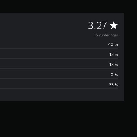
G
3.27
j
15 vurderinger
40 %
e
13 %
n
13 %
n
0 %
33 %
o
m
s
n