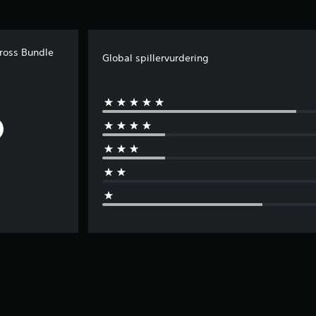
ross Bundle
Global spillervurdering