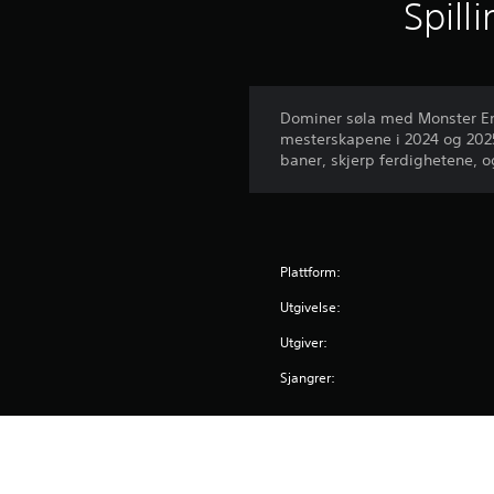
Spill
r
d
e
r
i
Dominer søla med Monster En
n
mesterskapene i 2024 og 2025
g
baner, skjerp ferdighetene, 
e
r
Plattform:
Utgivelse:
Utgiver:
Sjangrer: