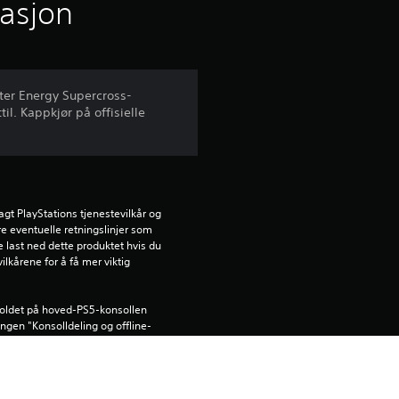
i
masjon
t
t
ter Energy Supercross-
l. Kappkjør på offisielle
l
i
g
gt PlayStations tjenestevilkår og 
v
e eventuelle retningslinjer som 
ke last ned dette produktet hvis du 
ilkårene for å få mer viktig 
u
r
holdet på hoved-PS5-konsollen 
lingen "Konsolldeling og offline-
d
år du logger på med samme konto.
e