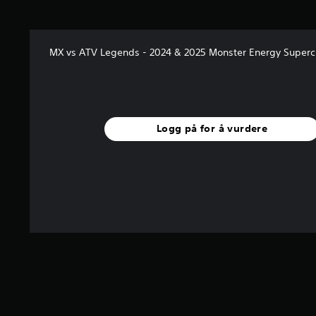
n
g
3
.
MX vs ATV Legends - 2024 & 2025 Monster Energy Superc
2
7
s
t
j
e
Logg på for å vurdere
r
n
e
r
a
v
5
f
r
a
1
5
v
u