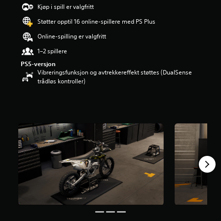
Kjøp i spill er valgfritt
Støtter opptil 16 online-spillere med PS Plus
Online-spilling er valgfritt
1–2 spillere
PS5-versjon
Vibreringsfunksjon og avtrekkereffekt støttes (DualSense
trådløs kontroller)