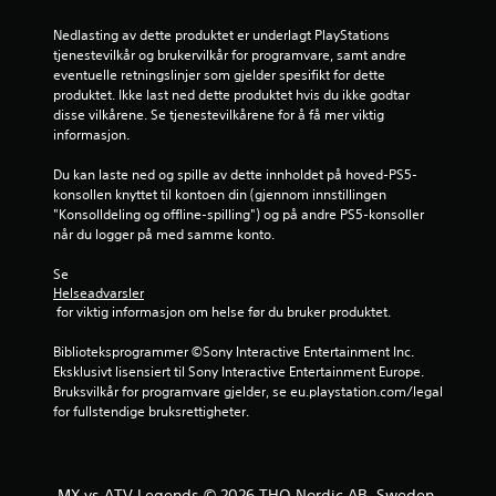
Nedlasting av dette produktet er underlagt PlayStations 
tjenestevilkår og brukervilkår for programvare, samt andre 
eventuelle retningslinjer som gjelder spesifikt for dette 
produktet. Ikke last ned dette produktet hvis du ikke godtar 
disse vilkårene. Se tjenestevilkårene for å få mer viktig 
informasjon.
Du kan laste ned og spille av dette innholdet på hoved-PS5-
konsollen knyttet til kontoen din (gjennom innstillingen 
"Konsolldeling og offline-spilling") og på andre PS5-konsoller 
når du logger på med samme konto.
Se 
Helseadvarsler
 for viktig informasjon om helse før du bruker produktet.
Biblioteksprogrammer ©Sony Interactive Entertainment Inc. 
Eksklusivt lisensiert til Sony Interactive Entertainment Europe. 
Bruksvilkår for programvare gjelder, se eu.playstation.com/legal 
for fullstendige bruksrettigheter.
MX vs ATV Legends © 2026 THQ Nordic AB, Sweden.