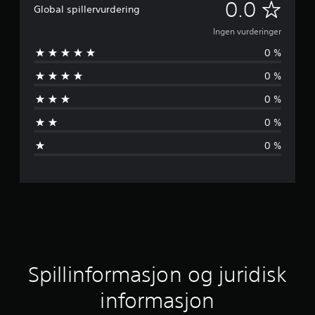
I
0.0
Global spillervurdering
n
Ingen vurderinger
0 %
g
0 %
e
0 %
n
0 %
v
0 %
u
r
d
e
r
Spillinformasjon og juridisk
i
informasjon