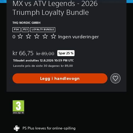
MX vs ATV Legends - 2026 
Triumph Loyalty Bundle
THQ NORDIC GMBH
PS4
PS5
LOYALTY BUNDLE
0
Ingen vurderinger
I
n
g
kr 66,75
e
kr 89,00
Spar 25 %
Nedsatt fra opprinnelig pris på kr 89,00
n
Tilbudet avsluttes 12.8.2026 10:59 PM UTC
v
Laveste pris de siste 30 dagene: kr 89,00
u
r
Legg i handlevogn
d
e
r
i
n
g
e
r
PS Plus kreves for online-spilling