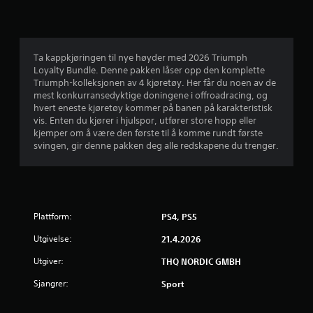
n
g
e
Ta kappkjøringen til nye høyder med 2026 Triumph
Loyalty Bundle. Denne pakken låser opp den komplette
r
Triumph-kolleksjonen av 4 kjøretøy. Her får du noen av de
mest konkurransedyktige doningene i offroadracing, og
hvert eneste kjøretøy kommer på banen på karakteristisk
vis. Enten du kjører i hjulspor, utfører store hopp eller
kjemper om å være den første til å komme rundt første
svingen, gir denne pakken deg alle redskapene du trenger.
Plattform:
PS4, PS5
Utgivelse:
21.4.2026
Utgiver:
THQ NORDIC GMBH
Sjangrer:
Sport