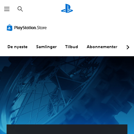
S
ø
k
De nyeste
Samlinger
Tilbud
Abonnementer
Utf