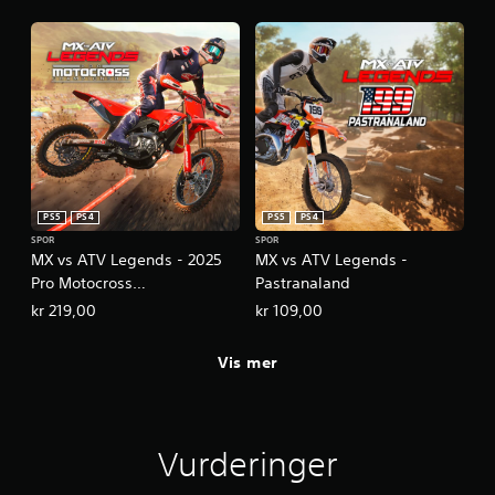
PS5
PS4
PS5
PS4
SPOR
SPOR
MX vs ATV Legends - 2025
MX vs ATV Legends -
Pro Motocross
Pastranaland
Championship
kr 219,00
kr 109,00
Vis mer
Vurderinger