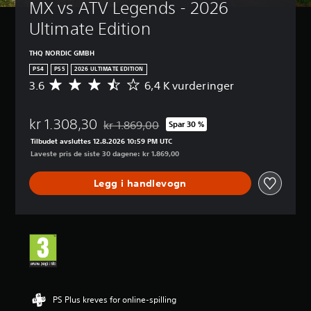
MX vs ATV Legends - 2026 
Ultimate Edition
THQ NORDIC GMBH
PS4
PS5
2026 ULTIMATE EDITION
3.6
6,4 K vurderinger
G
j
e
kr 1.308,30
n
kr 1.869,00
Spar 30 %
Nedsatt fra opprinnelig pris på kr 1.869,00
n
Tilbudet avsluttes 12.8.2026 10:59 PM UTC
o
Laveste pris de siste 30 dagene: kr 1.869,00
m
s
Legg i handlevogn
n
i
t
t
l
i
g
v
u
r
PS Plus kreves for online-spilling
d