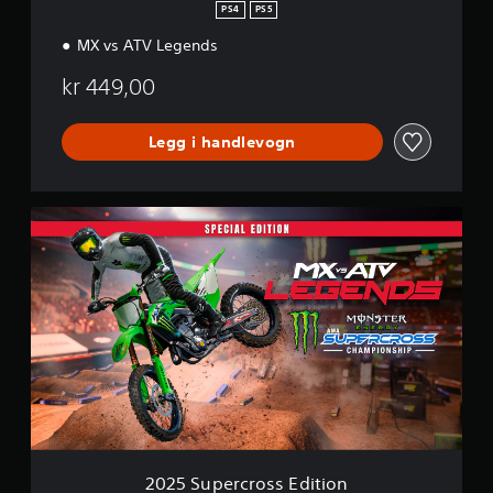
PS4
PS5
MX vs ATV Legends
kr 449,00
Legg i handlevogn
2
0
2
5
S
u
p
e
r
c
r
o
s
s
2025 Supercross Edition