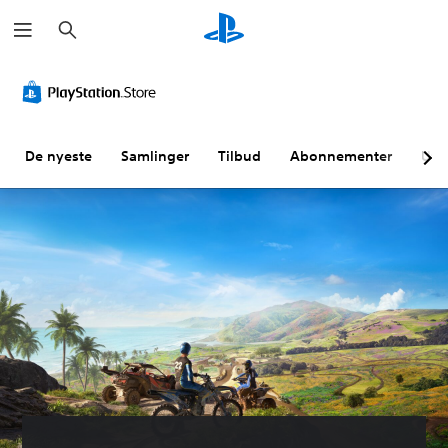
S
ø
k
De nyeste
Samlinger
Tilbud
Abonnementer
Utf