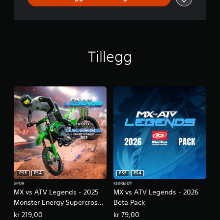
Tillegg
PS5
PS4
PS5
PS4
SPOR
KJØRETØY
MX vs ATV Legends - 2025
MX vs ATV Legends - 2026
Monster Energy Supercross
Beta Pack
Championship
kr 219,00
kr 79,00