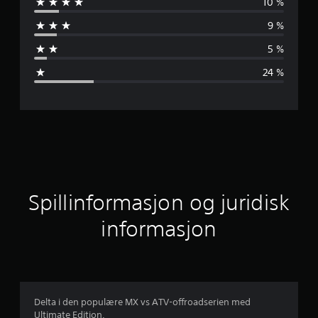
10 %
n
9 %
n
5 %
o
24 %
m
s
n
i
t
Spillinformasjon og juridisk
t
informasjon
l
i
g
Delta i den populære MX vs ATV-offroadserien med
Ultimate Edition.