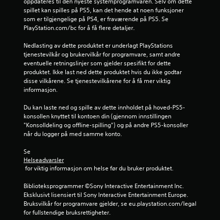
r
oppdateres til den nyeste systemprogramvaren. Selv om dette 
spillet kan spilles på PS5, kan det hende at noen funksjoner 
a
som er tilgjengelige på PS4, er fraværende på PS5. Se 
PlayStation.com/bc for å få flere detaljer.
6
Nedlasting av dette produktet er underlagt PlayStations 
4
tjenestevilkår og brukervilkår for programvare, samt andre 
eventuelle retningslinjer som gjelder spesifikt for dette 
1
produktet. Ikke last ned dette produktet hvis du ikke godtar 
disse vilkårene. Se tjenestevilkårene for å få mer viktig 
4
informasjon.
Du kan laste ned og spille av dette innholdet på hoved-PS5-
v
konsollen knyttet til kontoen din (gjennom innstillingen 
"Konsolldeling og offline-spilling") og på andre PS5-konsoller 
u
når du logger på med samme konto.
r
Se 
Helseadvarsler
d
 for viktig informasjon om helse før du bruker produktet.
e
Biblioteksprogrammer ©Sony Interactive Entertainment Inc. 
Eksklusivt lisensiert til Sony Interactive Entertainment Europe. 
r
Bruksvilkår for programvare gjelder, se eu.playstation.com/legal 
for fullstendige bruksrettigheter.