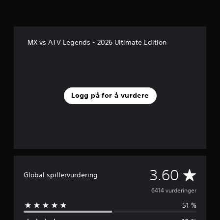
MX vs ATV Legends - 2026 Ultimate Edition
Logg på for å vurdere
G
3.60
Global spillervurdering
j
6414 vurderinger
51 %
e