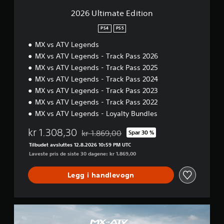
E
d
2026 Ultimate Edition
i
t
PS4
PS5
i
MX vs ATV Legends
o
n
MX vs ATV Legends - Track Pass 2026
MX vs ATV Legends - Track Pass 2025
MX vs ATV Legends - Track Pass 2024
MX vs ATV Legends - Track Pass 2023
MX vs ATV Legends - Track Pass 2022
MX vs ATV Legends - Loyalty Bundles
kr 1.308,30
kr 1.869,00
Spar 30 %
Nedsatt fra opprinnelig pris på kr 1.869,00
Tilbudet avsluttes 12.8.2026 10:59 PM UTC
Laveste pris de siste 30 dagene: kr 1.869,00
Legg i handlevogn
2
0