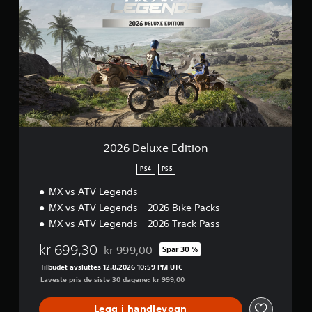
2
6
D
e
l
u
x
e
E
d
i
t
2026 Deluxe Edition
i
o
PS4
PS5
n
MX vs ATV Legends
MX vs ATV Legends - 2026 Bike Packs
MX vs ATV Legends - 2026 Track Pass
kr 699,30
kr 999,00
Spar 30 %
Nedsatt fra opprinnelig pris på kr 999,00
Tilbudet avsluttes 12.8.2026 10:59 PM UTC
Laveste pris de siste 30 dagene: kr 999,00
Legg i handlevogn