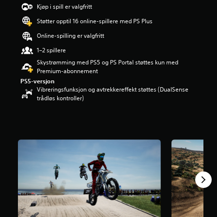
Kjøp i spill er valgfritt
e
r
Støtter opptil 16 online-spillere med PS Plus
i
n
Online-spilling er valgfritt
g
1–2 spillere
3
.
Skystrømming med PS5 og PS Portal støttes kun med
6
Premium-abonnement
s
PS5-versjon
t
Vibreringsfunksjon og avtrekkereffekt støttes (DualSense
j
trådløs kontroller)
e
r
n
e
r
a
v
5
f
r
a
6
,