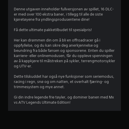
v
Denne utgaven inneholder fullversjonen av spillet, 16 DLC-
u
er med over 100 ekstra baner, i tillegg til alle de siste
kjøretøyene fra yndlingsprodusentene dine!
r
Få dette ultimate pakketilbudet til spesialpris!
d
Her kan drømmen din om å bli en offroadracer gå i
e
oppfyllelse, og du kan sikre deg anerkjennelse og
beundring fra både fansen og sponsorene. Enten du spiller
r
karriere- eller onlinemodusen, får du oppleve spenningen
av å kappkjøre til målstreken på sykler, terrengmotorsykler
i
og UTV-er.
n
Dette tilskuddet har også nye funksjoner som seriemodus,
racing i regn, snø og om natten, et overhalt fjæring- og
g
trimmesystem og mye annet.
Gi din indre legende frie tøyler, og dominer banen med Mx
3
vs ATV Legends Ultimate Edition!
.
6