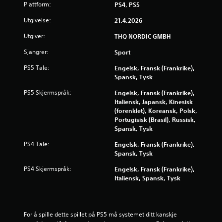
s
Plattform:
PS4, PS5
t
Utgivelse:
21.4.2026
Utgiver:
THQ NORDIC GMBH
j
Sjangrer:
Sport
e
PS5 Tale:
Engelsk, Fransk (Frankrike),
r
Spansk, Tysk
n
PS5 Skjermspråk:
Engelsk, Fransk (Frankrike),
Italiensk, Japansk, Kinesisk
e
(forenklet), Koreansk, Polsk,
Portugisisk (Brasil), Russisk,
Spansk, Tysk
r
PS4 Tale:
Engelsk, Fransk (Frankrike),
a
Spansk, Tysk
v
PS4 Skjermspråk:
Engelsk, Fransk (Frankrike),
Italiensk, Spansk, Tysk
5
f
For å spille dette spillet på PS5 må systemet ditt kanskje 