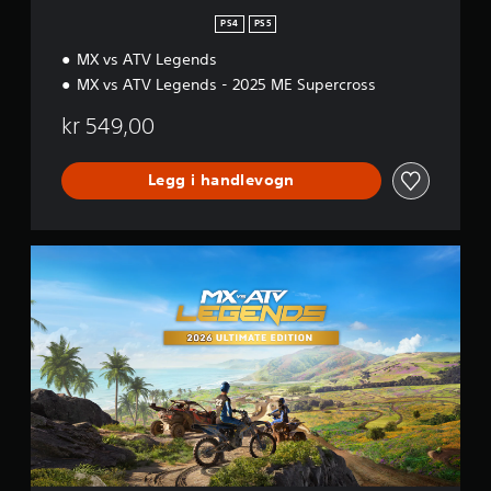
E
d
PS4
PS5
i
MX vs ATV Legends
t
i
MX vs ATV Legends - 2025 ME Supercross
o
n
kr 549,00
Legg i handlevogn
2
0
2
6
U
l
t
i
m
a
t
e