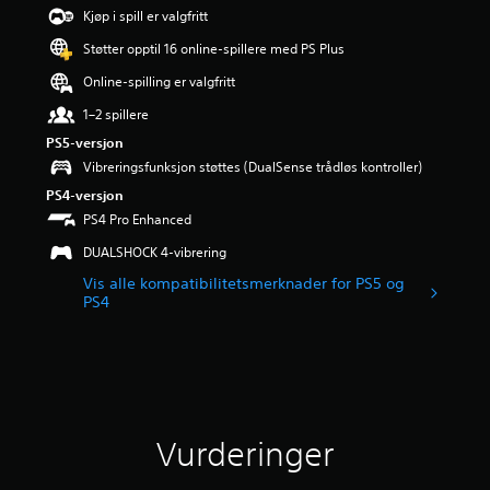
d
Kjøp i spill er valgfritt
e
Støtter opptil 16 online-spillere med PS Plus
r
i
Online-spilling er valgfritt
n
g
1–2 spillere
2
PS5-versjon
.
Vibreringsfunksjon støttes (DualSense trådløs kontroller)
9
6
PS4-versjon
s
PS4 Pro Enhanced
t
j
DUALSHOCK 4-vibrering
e
Vis alle kompatibilitetsmerknader for PS5 og
r
PS4
n
e
r
a
v
5
f
Vurderinger
r
a
2