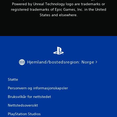
f
Powered by Unreal Technology logo are trademarks or
r
registered trademarks of Epic Games, Inc. in the United
States and elsewhere.
a
2
5
v
u
Hjemland/bostedsregion: Norge
r
d
Støtte
e
Personvern og informasjonskapsler
r
Bruksvilkår for nettstedet
i
Nettstedsoversikt
PlayStation Studios
n