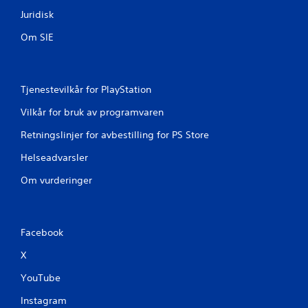
Juridisk
g
Om SIE
e
r
Tjenestevilkår for PlayStation
Vilkår for bruk av programvaren
Retningslinjer for avbestilling for PS Store
Helseadvarsler
Om vurderinger
Facebook
X
YouTube
Instagram