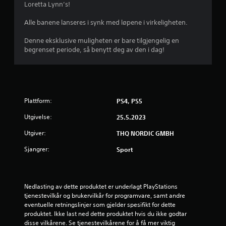
v
Loretta Lynn’s!
u
Alle banene lanseres i synk med løpene i virkeligheten.
r
Denne eksklusive muligheten er bare tilgjengelig en
begrenset periode, så benytt deg av den i dag!
d
e
r
Plattform:
PS4, PS5
i
Utgivelse:
25.5.2023
n
Utgiver:
THQ NORDIC GMBH
Sjangrer:
g
Sport
2
Nedlasting av dette produktet er underlagt PlayStations 
.
tjenestevilkår og brukervilkår for programvare, samt andre 
eventuelle retningslinjer som gjelder spesifikt for dette 
9
produktet. Ikke last ned dette produktet hvis du ikke godtar 
disse vilkårene. Se tjenestevilkårene for å få mer viktig 