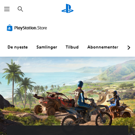
S
ø
k
De nyeste
Samlinger
Tilbud
Abonnementer
Utf