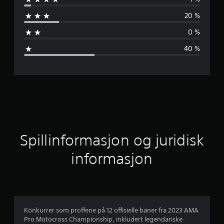
n
20 %
n
0 %
o
40 %
m
s
n
i
t
Spillinformasjon og juridisk
t
informasjon
l
i
g
Konkurrer som proffene på 12 offisielle baner fra 2023 AMA
Pro Motocross Championship, inkludert legendariske