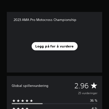
5
v
u
r
2023 AMA Pro Motocross Championship
d
e
r
i
n
g
Logg på for å vurdere
e
r
G
2.96
Global spillervurdering
j
25 vurderinger
36 %
e
4 %