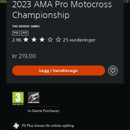
2023 AMA Pro Motocross 
Championship
THQ NORDIC GMBH
PS4
PS5
2.96
25 vurderinger
G
j
e
kr 219,00
n
n
o
Legg i handlevogn
m
s
n
i
t
t
l
i
In-Game Purchases
g
v
u
PS Plus kreves for online-spilling
r