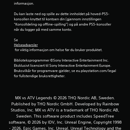
6
informasjon.
s
Du kan laste ned og spille av dette innholdet på hoved-PS5-
konsollen knyttet til kontoen din (gjennom innstillingen 
t
"Konsolldeling og offline-spilling") og på andre PS5-konsoller 
når du logger på med samme konto.
j
Se 
e
Helseadvarsler
 for viktig informasjon om helse før du bruker produktet.
r
Biblioteksprogrammer ©Sony Interactive Entertainment Inc. 
n
Eksklusivt lisensiert til Sony Interactive Entertainment Europe. 
Bruksvilkår for programvare gjelder, se eu.playstation.com/legal 
e
for fullstendige bruksrettigheter.
r
a
MX vs ATV Legends © 2026 THQ Nordic AB, Sweden.
Published by THQ Nordic GmbH. Developed by Rainbow
v
Studios, Inc. MX vs ATV is a trademark of THQ Nordic AB,
Sweden. This software product includes SpeedTree
5
software, © 2026 by IDV, Inc. Unreal Engine, Copyright 1998
- 2026, Epic Games, Inc. Unreal, Unreal Technology and the