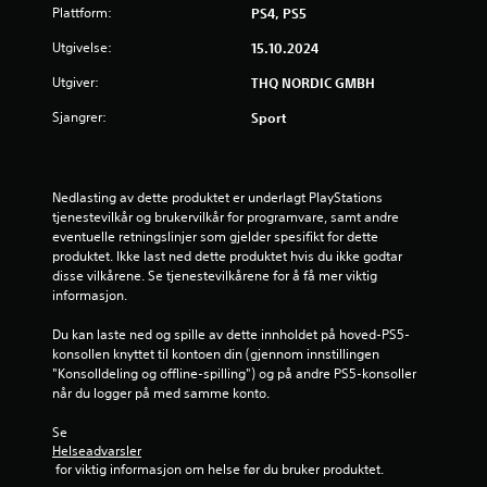
Plattform:
PS4, PS5
r
Utgivelse:
15.10.2024
i
Utgiver:
THQ NORDIC GMBH
n
Sjangrer:
Sport
g
4
Nedlasting av dette produktet er underlagt PlayStations 
tjenestevilkår og brukervilkår for programvare, samt andre 
.
eventuelle retningslinjer som gjelder spesifikt for dette 
produktet. Ikke last ned dette produktet hvis du ikke godtar 
3
disse vilkårene. Se tjenestevilkårene for å få mer viktig 
informasjon.
3
Du kan laste ned og spille av dette innholdet på hoved-PS5-
s
konsollen knyttet til kontoen din (gjennom innstillingen 
"Konsolldeling og offline-spilling") og på andre PS5-konsoller 
t
når du logger på med samme konto.
j
Se 
Helseadvarsler
e
 for viktig informasjon om helse før du bruker produktet.