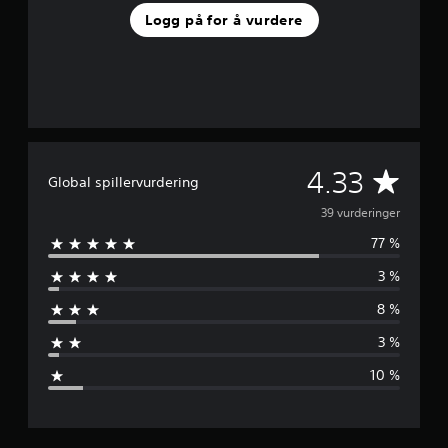
9
Logg på for å vurdere
v
u
r
d
e
r
i
n
G
4.33
g
Global spillervurdering
e
j
39 vurderinger
r
77 %
e
3 %
n
8 %
n
3 %
o
10 %
m
s