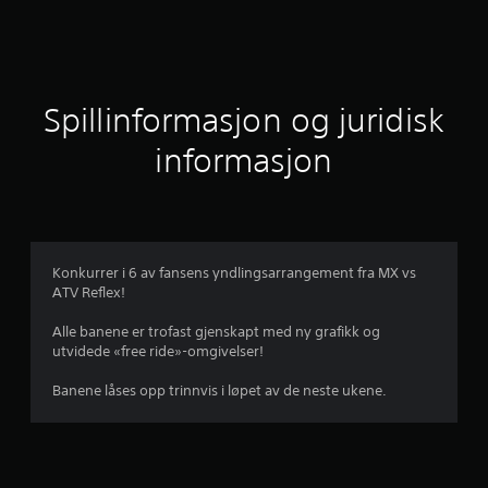
n
i
t
Spillinformasjon og juridisk
t
informasjon
l
i
g
Konkurrer i 6 av fansens yndlingsarrangement fra MX vs
ATV Reflex!
v
Alle banene er trofast gjenskapt med ny grafikk og
u
utvidede «free ride»-omgivelser!
r
Banene låses opp trinnvis i løpet av de neste ukene.
d
e