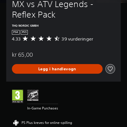
MX vs ATV Legends - 
Reflex Pack
THQ NORDIC GMBH
PS4
PS5
4.33
39 vurderinger
G
j
e
kr 65,00
n
n
o
Legg i handlevogn
m
s
n
i
t
t
l
i
In-Game Purchases
g
v
u
PS Plus kreves for online-spilling
r