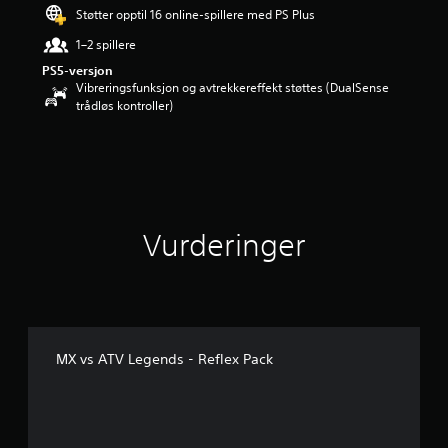
d
Støtter opptil 16 online-spillere med PS Plus
e
1–2 spillere
r
i
PS5-versjon
n
Vibreringsfunksjon og avtrekkereffekt støttes (DualSense
g
trådløs kontroller)
4
.
3
3
s
t
j
Vurderinger
e
r
n
e
r
a
v
MX vs ATV Legends - Reflex Pack
5
f
r
a
3