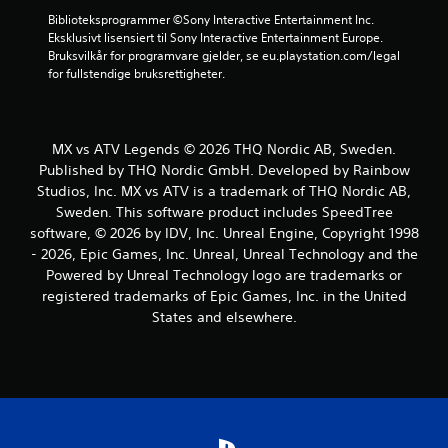
r
Biblioteksprogrammer ©Sony Interactive Entertainment Inc. 
Eksklusivt lisensiert til Sony Interactive Entertainment Europe. 
n
Bruksvilkår for programvare gjelder, se eu.playstation.com/legal 
for fullstendige bruksrettigheter.
e
r
MX vs ATV Legends © 2026 THQ Nordic AB, Sweden.
a
Published by THQ Nordic GmbH. Developed by Rainbow
Studios, Inc. MX vs ATV is a trademark of THQ Nordic AB,
v
Sweden. This software product includes SpeedTree
software, © 2026 by IDV, Inc. Unreal Engine, Copyright 1998
5
- 2026, Epic Games, Inc. Unreal, Unreal Technology and the
f
Powered by Unreal Technology logo are trademarks or
registered trademarks of Epic Games, Inc. in the United
r
States and elsewhere.
a
3
9