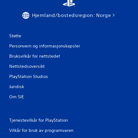
v
u
Hjemland/bostedsregion: Norge
r
Støtte
d
Personvern og informasjonskapsler
e
Bruksvilkår for nettstedet
r
Nettstedsoversikt
i
PlayStation Studios
n
Juridisk
g
Om SIE
e
r
Tjenestevilkår for PlayStation
Vilkår for bruk av programvaren