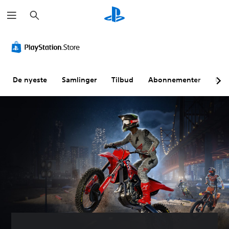
S
ø
k
De nyeste
Samlinger
Tilbud
Abonnementer
Utf