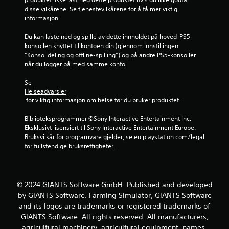
disse vilkårene. Se tjenestevilkårene for å få mer viktig 
5
informasjon.
f
Du kan laste ned og spille av dette innholdet på hoved-PS5-
konsollen knyttet til kontoen din (gjennom innstillingen 
r
"Konsolldeling og offline-spilling") og på andre PS5-konsoller 
når du logger på med samme konto.
a
Se 
6
Helseadvarsler
 for viktig informasjon om helse før du bruker produktet.
3
Biblioteksprogrammer ©Sony Interactive Entertainment Inc. 
6
Eksklusivt lisensiert til Sony Interactive Entertainment Europe. 
Bruksvilkår for programvare gjelder, se eu.playstation.com/legal 
v
for fullstendige bruksrettigheter.
u
r
© 2024 GIANTS Software GmbH. Published and developed
by GIANTS Software. Farming Simulator, GIANTS Software
d
and its logos are trademarks or registered trademarks of
GIANTS Software. All rights reserved. All manufacturers,
e
agricultural machinery, agricultural equipment, names,