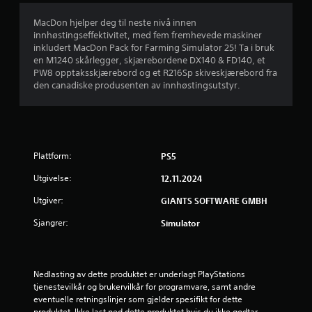
0
MacDon hjelper deg til neste nivå innen
innhøstingseffektivitet, med fem fremhevede maskiner
7
inkludert MacDon Pack for Farming Simulator 25! Ta i bruk
en M1240 skårlegger, skjærebordene DX140 & FD140, et
s
PW8 opptaksskjærebord og et R216Sp skiveskjærebord fra
den canadiske produsenten av innhøstingsutstyr.
t
j
e
Plattform:
PS5
r
Utgivelse:
12.11.2024
n
Utgiver:
GIANTS SOFTWARE GMBH
e
Sjangrer:
Simulator
r
a
Nedlasting av dette produktet er underlagt PlayStations 
tjenestevilkår og brukervilkår for programvare, samt andre 
eventuelle retningslinjer som gjelder spesifikt for dette 
v
produktet. Ikke last ned dette produktet hvis du ikke godtar 