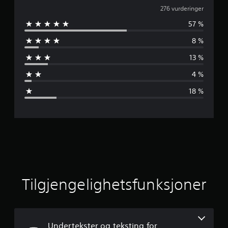
j
276 vurderinger
57 %
e
8 %
n
13 %
n
4 %
o
18 %
m
s
n
i
t
Tilgjengelighetsfunksjoner
t
l
Undertekster og teksting for