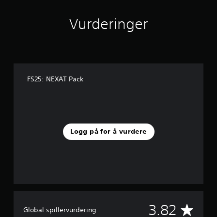
v
r
u
e
Vurderinger
r
n
d
e
e
.
r
i
n
g
FS25: NEXAT Pack
e
r
Logg på for å vurdere
G
3.82
Global spillervurdering