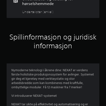
i
hørselshemmede
g
Undertekster (enkel)
v
u
Spillinformasjon og juridisk
r
informasjon
d
e
r
Nymoderne teknologi i åkrene dine: NEXAT er verdens
i
første holistiske produksjonssystem for avlinger. Systemet
gir deg et kjøretøy med verktøystativ og stor
n
arbeidsbredde som kan kombineres med kraftfulle,
ombyttelige moduler. Få 12 maskiner fra 7 merker!
g
Vi introduserer NEXAT-systemet
3
NEXAT tar sikte på effektivitet og automatisering og er