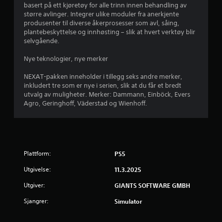
.
basert på ett kjøretøy for alle trinn innen behandling av
større avlinger. Integrer ulike moduler fra anerkjente
8
produsenter til diverse åkerprosesser som avl, såing,
plantebeskyttelse og innhøsting – slik at hvert verktøy blir
2
selvgående.
s
Nye teknologier, nye merker
t
NEXAT-pakken inneholder i tillegg seks andre merker,
inkludert tre som er nye i serien, slik at du får et bredt
j
utvalg av muligheter. Merker: Dammann, Einböck, Evers
Agro, Geringhoff, Väderstad og Wienhoff.
e
r
n
Plattform:
PS5
e
Utgivelse:
11.3.2025
Utgiver:
r
GIANTS SOFTWARE GMBH
Sjangrer:
Simulator
a