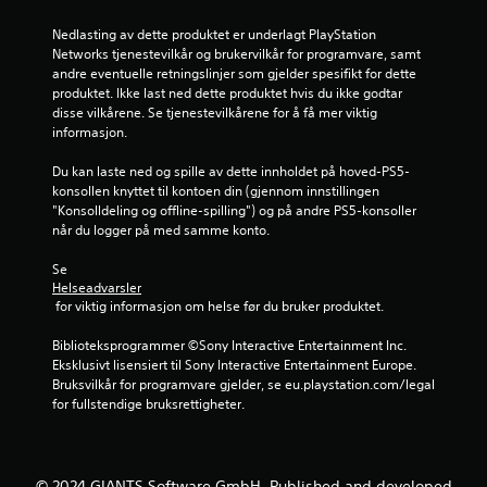
v
Nedlasting av dette produktet er underlagt PlayStation 
5
Networks tjenestevilkår og brukervilkår for programvare, samt 
andre eventuelle retningslinjer som gjelder spesifikt for dette 
f
produktet. Ikke last ned dette produktet hvis du ikke godtar 
disse vilkårene. Se tjenestevilkårene for å få mer viktig 
r
informasjon.
a
Du kan laste ned og spille av dette innholdet på hoved-PS5-
konsollen knyttet til kontoen din (gjennom innstillingen 
2
"Konsolldeling og offline-spilling") og på andre PS5-konsoller 
når du logger på med samme konto.
7
Se 
6
Helseadvarsler
 for viktig informasjon om helse før du bruker produktet.
v
Biblioteksprogrammer ©Sony Interactive Entertainment Inc. 
u
Eksklusivt lisensiert til Sony Interactive Entertainment Europe. 
Bruksvilkår for programvare gjelder, se eu.playstation.com/legal 
r
for fullstendige bruksrettigheter.
d
© 2024 GIANTS Software GmbH. Published and developed