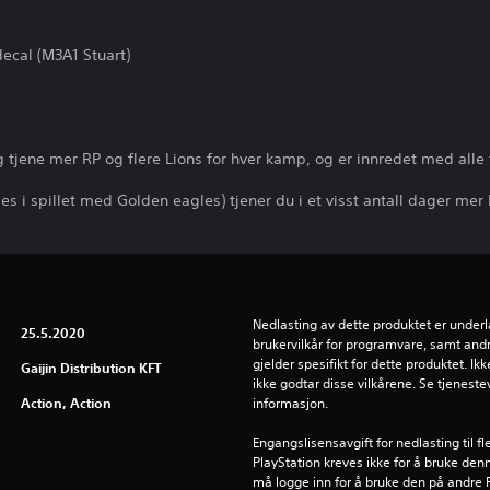
decal (M3A1 Stuart)
 tjene mer RP og flere Lions for hver kamp, og er innredet med alle 
 i spillet med Golden eagles) tjener du i et visst antall dager mer F
Nedlasting av dette produktet er underla
25.5.2020
brukervilkår for programvare, samt andr
gjelder spesifikt for dette produktet. Ik
Gaijin Distribution KFT
ikke godtar disse vilkårene. Se tjenestev
Action, Action
informasjon.
Engangslisensavgift for nedlasting til f
PlayStation kreves ikke for å bruke de
må logge inn for å bruke den på andre