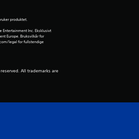
g
bruker produktet.
3
Entertainment Inc. Eksklusivt 
.
ent Europe. Bruksvilkår for 
om/legal for fullstendige 
5
s
s reserved. All trademarks are
t
j
e
r
n