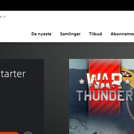
te
De nyeste
Samlinger
Tilbud
Abonnemen
tarter 