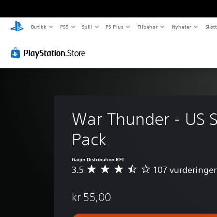
Butikk
PS5
Spill
PS Plus
Tilbehør
Nyheter
Støt
War Thunder - US S
Pack
Gaijin Distribution KFT
3.5
107 vurderinger
G
j
e
kr 55,00
n
n
o