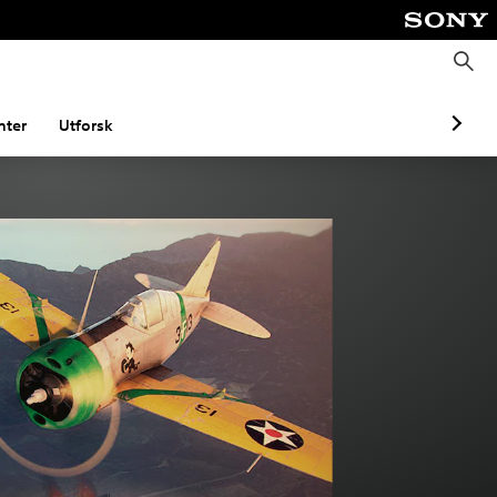
S
ø
k
ter
Utforsk