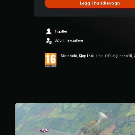
Legg i handlevogn
m
s
n
i
t
1 spiller
t
l
32 online-spillere
i
g
Sterk vold, Kjøp i spill (inkl. tilfeldig innhold),
v
u
r
d
e
r
i
n
g
3
.
5
s
t