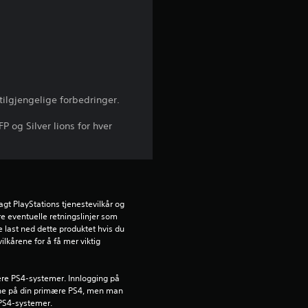
l
i
g
v
tilgjengelige forbedringer.
u
P og Silver lions for hver
r
d
gt PlayStations tjenestevilkår og 
e
e eventuelle retningslinjer som 
ke last ned dette produktet hvis du 
r
ilkårene for å få mer viktig 
i
lere PS4-systemer. Innlogging på 
nne på din primære PS4, men man 
n
 PS4-systemer.