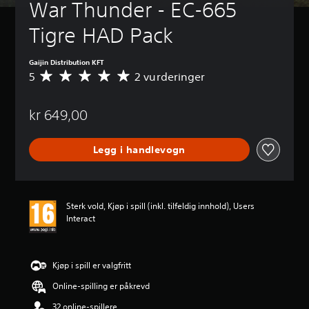
War Thunder - EC-665 
Tigre HAD Pack
Gaijin Distribution KFT
5
2 vurderinger
G
j
e
kr 649,00
n
n
o
Legg i handlevogn
m
s
n
i
t
Sterk vold, Kjøp i spill (inkl. tilfeldig innhold), Users
t
Interact
l
i
g
v
Kjøp i spill er valgfritt
u
Online-spilling er påkrevd
r
d
32 online-spillere