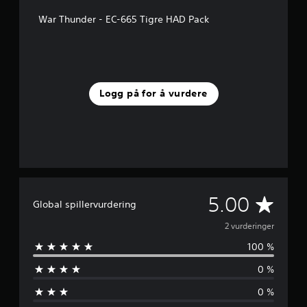
e
r
War Thunder - EC-665 Tigre HAD Pack
i
n
g
e
r
Logg på for å vurdere
G
5.00
Global spillervurdering
j
2 vurderinger
100 %
e
0 %
n
0 %
n