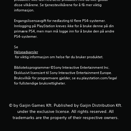
disse vilkårene. Se tjenestevilkårene for å få mer viktig 
r
informasjon.
n
Engangslisensavgift for nedlasting til flere PS4-systemer. 
Innlogging på PlayStation kreves ikke for å bruke denne på din 
e
primære PS4, men man må logge inn for å bruke den på andre 
PS4-systemer.
r
Se 
a
Helseadvarsler
 for viktig informasjon om helse før du bruker produktet.
v
Biblioteksprogrammer ©Sony Interactive Entertainment Inc. 
5
Eksklusivt lisensiert til Sony Interactive Entertainment Europe. 
Bruksvilkår for programvare gjelder, se eu.playstation.com/legal 
f
for fullstendige bruksrettigheter.
r
a
© by Gaijin Games Kft. Published by Gaijin Distribution Kft.
under the exclusive license. All rights reserved. All
2
trademarks are the property of their respective owners.
v