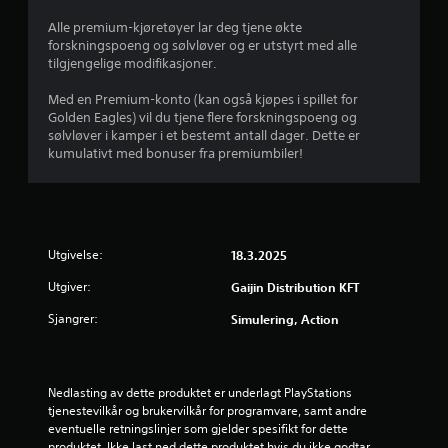
r
Alle premium-kjøretøyer lar deg tjene økte
forskningspoeng og sølvløver og er utstyrt med alle
d
tilgjengelige modifikasjoner.
e
Med en Premium-konto (kan også kjøpes i spillet for
Golden Eagles) vil du tjene flere forskningspoeng og
r
sølvløver i kamper i et bestemt antall dager. Dette er
kumulativt med bonuser fra premiumbiler!
i
n
g
Utgivelse:
18.3.2025
5
Utgiver:
Gaijin Distribution KFT
s
Sjangrer:
Simulering, Action
t
j
Nedlasting av dette produktet er underlagt PlayStations 
tjenestevilkår og brukervilkår for programvare, samt andre 
e
eventuelle retningslinjer som gjelder spesifikt for dette 
produktet. Ikke last ned dette produktet hvis du ikke godtar 