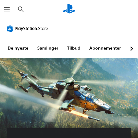
S
ø
k
De nyeste
Samlinger
Tilbud
Abonnementer
Utf