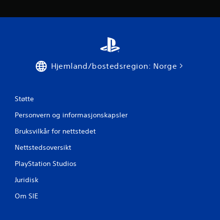
u
r
d
e
Hjemland/bostedsregion: Norge
r
i
Støtte
Personvern og informasjonskapsler
n
Bruksvilkår for nettstedet
g
Nettstedsoversikt
e
PlayStation Studios
r
Juridisk
Om SIE