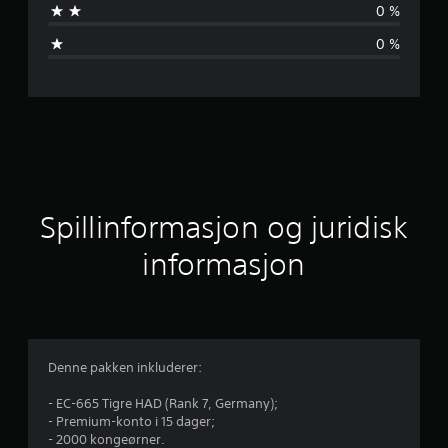
0 %
o
0 %
m
s
n
i
t
Spillinformasjon og juridisk
t
informasjon
l
i
g
Denne pakken inkluderer:
v
- EC-665 Tigre HAD (Rank 7, Germany);
- Premium-konto i 15 dager;
u
- 2000 kongeørner.