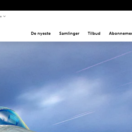
te
De nyeste
Samlinger
Tilbud
Abonnemen