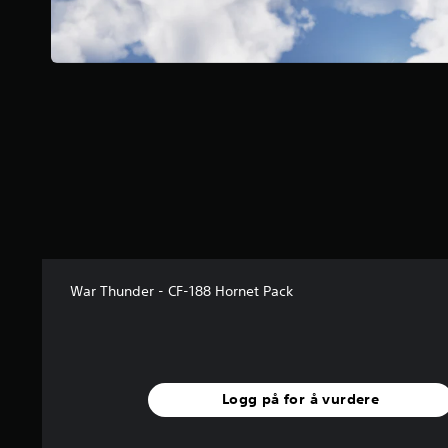
s
t
j
e
r
n
e
r
a
v
5
f
r
a
5
v
War Thunder - CF-188 Hornet Pack
u
r
d
e
r
Logg på for å vurdere
i
n
g