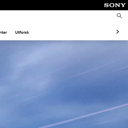
S
ø
k
ter
Utforsk