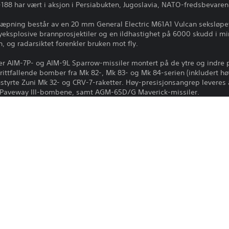
-188 har vært i aksjon i Persiabukten, Jugoslavia, NATO-fredsbevare
wæpning består av en 20 mm General Electric M61A1 Vulcan seksløp
splosive brannprosjektiler og en ildhastighet på 6000 skudd i min
, og radarsiktet forenkler bruken mot fly.
y er AIM-7P- og AIM-9L Sparrow-missiler montert på de ytre og indre
ittfallende bomber fra Mk 82-, Mk 83- og Mk 84-serien (inkludert hø
styrte Zuni Mk 32- og CRV-7-raketter. Høy-presisjonsangrep leveres 
 Paveway III-bombene, samt AGM-65D/G Maverick-missiler.
stofftanker og en AN/AAS-38B-måloppdagings- og navigasjonspod med
 på flyet.
eg tjene økte forskningspoeng og sølvløver og er utstyrt med alle ti
å kjøpes i spillet for Golden Eagles) vil du tjene flere forskningsp
te er kumulativt med bonuser fra premiumbiler!
Nedlasting av dette produktet er underla
24.9.2025
brukervilkår for programvare, samt andr