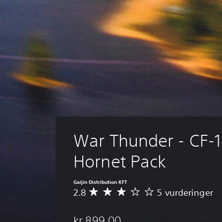
War Thunder - CF-1
Hornet Pack
Gaijin Distribution KFT
2.8
5 vurderinger
G
j
e
kr 899,00
n