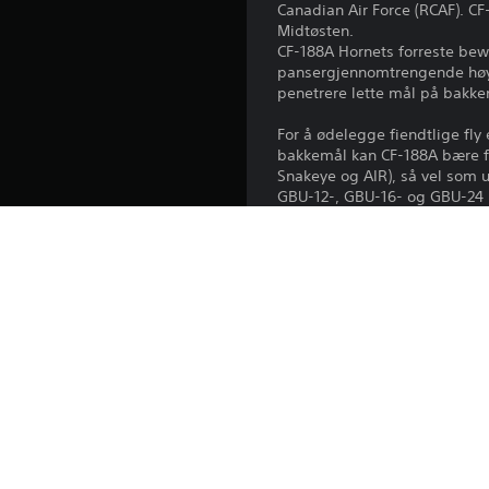
Canadian Air Force (RCAF). CF
Midtøsten.
CF-188A Hornets forreste be
pansergjennomtrengende høyek
penetrere lette mål på bakken
For å ødelegge fiendtlige fl
bakkemål kan CF-188A bære fr
Snakeye og AIR), så vel som u
GBU-12-, GBU-16- og GBU-24
I tillegg kan eksterne driv
laserstyringssystem monteres
Alle premium-kjøretøyer lar d
Med en Premium-konto (kan ogs
et bestemt antall dager. Det
Utgivelse: