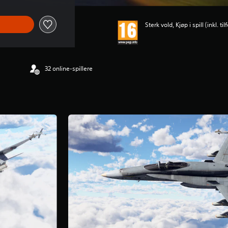
Sterk vold, Kjøp i spill (inkl. t
32 online-spillere