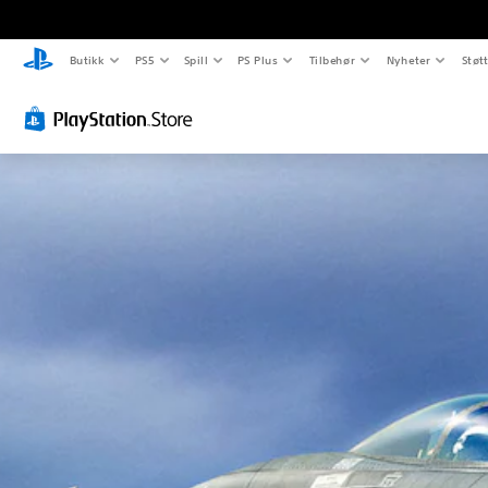
Butikk
PS5
Spill
PS Plus
Tilbehør
Nyheter
Støt