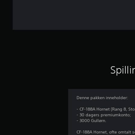
e
r
Spill
Denne pakken inneholder:
- CF-188A Hornet (Rang 8, Sto
- 30 dagers premiumkonto;
- 3000 Gullørn.
CF-188A Hornet, ofte omtalt s