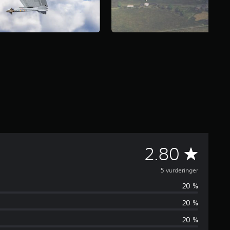
G
2.80
j
5 vurderinger
20 %
e
20 %
n
20 %