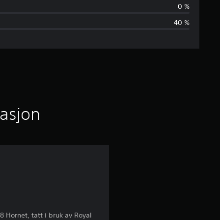
n
0 %
40 %
o
m
s
n
i
masjon
t
t
l
i
g
 Hornet, tatt i bruk av Royal