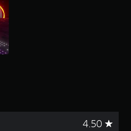
G
4.50