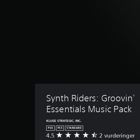
Synth Riders: Groovin' 
Essentials Music Pack
KLUGE STRATEGIC, INC.
PS4
PS5
STANDARD
4.5
2 vurderinger
G