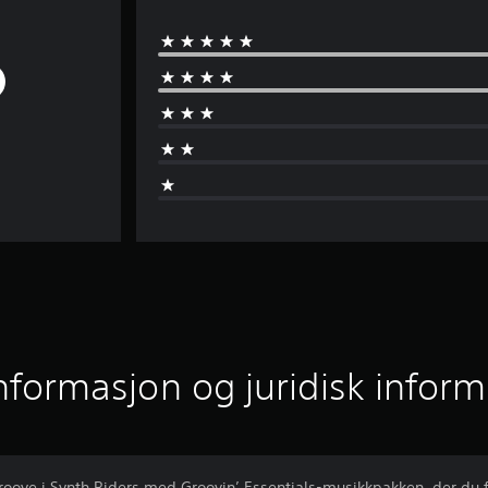
informasjon og juridisk infor
oove i Synth Riders med Groovin’ Essentials-musikkpakken, der du fi