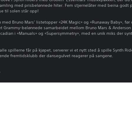
samling med prisbelønnede hiter. Fem stjernelåter med beina godt pl
e til solen står opp!
en med Bruno Mars’ listetopper «24K Magic» og «Runaway Baby», før d
 det Grammy-belønnede samarbeidet mellom Bruno Mars & Anderson .P
arcadian i «Manuals» og «Supersymmetry», med en unik miks der syn
spillerne får på kjøpet, serverer vi et nytt sted å spille Synth Rid
allende fremtidsklubb der dansegulvet reagerer på sangene.
y
y
 PlayStation Camera adaptor for PS Camera kreves (forutsetter ingen k
tor.