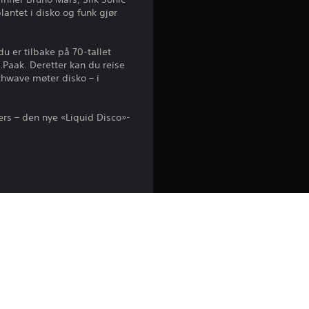
antet i disko og funk gjør
l
i
u er tilbake på 70-tallet
aak. Deretter kan du reise
g
thwave møter disko – i
v
ers – den nye «Liquid Disco»-
u
r
d
e
jøp). Gå til
r
i