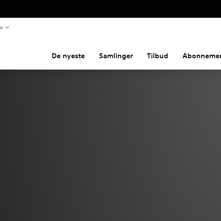
te
De nyeste
Samlinger
Tilbud
Abonnemen