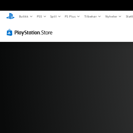
Butikk
PS5
Spill
PS Plus
Tilbehør
Nyheter
Støt