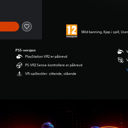
Mild banning, Kjøp i spill, Use
PS5-versjon
V
PlayStation VR2 er påkrevd
V
PS VR2 Sense-kontrollere er påkrevd
V
VR-spillestiler: sittende, stående