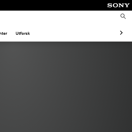
S
ø
k
ter
Utforsk