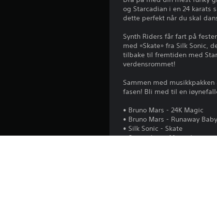
og Starcadian i en 24 karats 
dette perfekt når du skal dans
Synth Riders får fart på fest
med «Skate» fra Silk Sonic,
tilbake til fremtiden med St
verdensrommet!
Sammen med musikkpakken alle 
fasen! Bli med til en iøynef
• Bruno Mars - 24K Magic
• Bruno Mars - Runaway Bab
• Silk Sonic - Skate
• Starcadian - Manuals
• Starcadian - Supersymmetr
I tillegg: På PS5™-konsoller:
Playstation.com/camera-adap