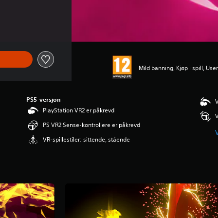
Mild banning, Kjøp i spill, Use
PS5-versjon
V
PlayStation VR2 er påkrevd
V
PS VR2 Sense-kontrollere er påkrevd
V
VR-spillestiler: sittende, stående