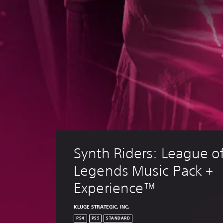
Synth Riders: League of
Legends Music Pack + 
Experience™
KLUGE STRATEGIC, INC.
PS4
PS5
STANDARD