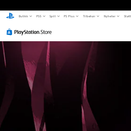
Butikk
PS5
Spill
PS Plus
Tilbehør
Nyheter
Støt