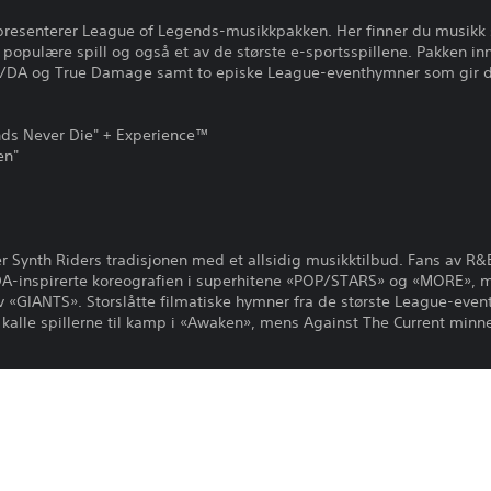
 presenterer League of Legends-musikkpakken. Her finner du musikk 
populære spill og også et av de største e-sportsspillene. Pakken in
DA og True Damage samt to episke League-eventhymner som gir deg
nds Never Die" + Experience™
en"
 Synth Riders tradisjonen med et allsidig musikktilbud. Fans av R
DA-inspirerte koreografien i superhitene «POP/STARS» og «MORE», m
 av «GIANTS». Storslåtte filmatiske hymner fra de største League-eve
 kalle spillerne til kamp i «Awaken», mens Against The Current minn
 Riders-opplevelse for «Legends Never Die», som er inspirert av ga
ynkronisert med musikken, så Synth Riders gir fans av spillet en unik
pleve fremføringen av sangen sammen med elderdragen under åpnin
 PlayStation Camera adaptor for PS Camera kreves (forutsetter ingen k
tor.