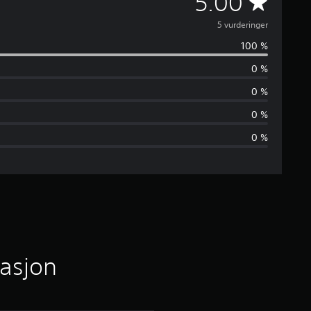
G
5.00
j
5 vurderinger
100 %
e
0 %
n
0 %
n
0 %
0 %
o
m
s
n
i
masjon
t