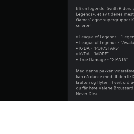
Bli en legende! Synth Riders
Legends», et av tidenes mest 
Games’ egne supergrupper K/
seieren!
• League of Legends - "Lege
• League of Legends - "Awak
• K/DA - "POP/STARS"
• K/DA - "MORE"
• True Damage - "GIANTS"
Med denne pakken viderefører
kan nå danse med til den K/
kraften og flyten i hvert ord
du får høre Valerie Broussard
Never Die».
Med i pakken følger en Synth
of Legends. Det visuelle er s
føle kampens hete og gjenop
I tillegg: På PS5™-konsoller:
Playstation.com/camera-adap