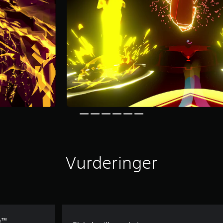
Vurderinger
ce™