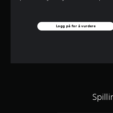
n
g
e
r
Logg på for å vurdere
Spill