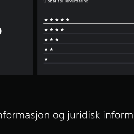
Global spillervurdering
informasjon og juridisk infor