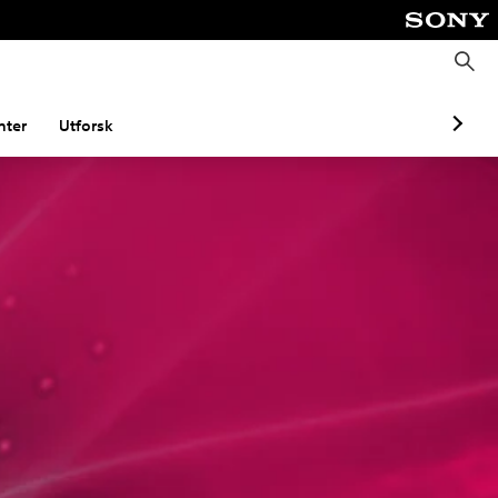
S
ø
k
ter
Utforsk