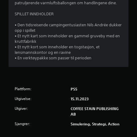
s
patruljerende varmluftsballongen om handlingene dine.
n
r
e
f
u
SPILLET INNEHOLDER
ø
a
n
l
d
• Den tidsreisende campingentusiasten Nils Andrée dukker
s
2
e
opp i spillet
o
r
• Et nytt kart som inneholder en gammel gruveby med en
m
2
s
kruttfabrikk
h
p
• Et nytt kort som inneholder en togstasjon, et
e
6
i
lensmannskontor og en ravine
t
l
• En verktøypakke som passer til perioden
s
v
l
a
i
l
u
n
t
g
e
r
e
r
Plattform:
PS5
l
n
d
l
a
Utgivelse:
15.11.2023
e
t
e
r
Utgiver:
i
COFFEE STAIN PUBLISHING
f
v
AB
i
r
e
l
Sjangrer:
Simulering, Strategi, Action
r
m
i
.
f