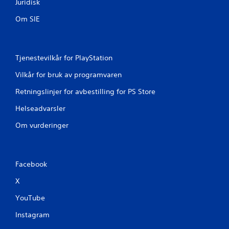
D
Juridisk
s
u
p
Om SIE
k
i
a
l
n
l
o
e
p
Tjenestevilkår for PlayStation
t
p
u
r
Vilkår for bruk av programvaren
t
e
e
Retningslinjer for avbestilling for PS Store
t
n
t
å
Helseadvarsler
e
m
m
Om vurderinger
å
a
t
n
t
u
e
e
b
Facebook
l
r
l
X
u
e
k
l
YouTube
e
a
b
g
Instagram
e
r
v