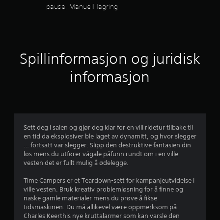
o
s
pause, Manuell lagring
o
s
m
o
g
m
h
h
t
h
e
o
e
t
v
j
l
(
e
Spillinformasjon og juridisk
s
e
d
e
t
n
f
s
informasjon
k
i
e
r
g
e
t
u
l
t
n
r
e
)
e
s
e
D
n
p
Sett deg i salen og gjør deg klar for en vill ridetur tilbake til
e
e
i
r
en tid da eksplosiver ble laget av dynamitt, og hvor slegger
t
.
l
… fortsatt var slegger. Slipp den destruktive fantasien din
t
l
løs mens du utfører vågale påfunn rundt om i en ville
a
i
e
vesten det er fullt mulig å ødelegge.
l
t
v
b
p
Time Campers er et Teardown-sett for kampanjeutvidelse i
y
å
ville vesten. Bruk kreativ problemløsning for å finne og
5
s
p
naske gamle materialer mens du prøve å fikse
n
a
tidsmaskinen. Du må allikevel være oppmerksom på
f
o
u
Charles Keerthis nye kruttalarmer som kan varsle den
e