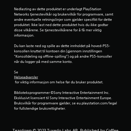
r
n
e
K
Nedlasting av dette produktet er underlagt PlayStation 
m
a
g
Networks tjenestevilkår og brukervilkår for programvare, samt 
v
n
andre eventuelle retningslinjer som gjelder spesifikt for dette 
i
e
produktet. Ikke last ned dette produktet hvis du ikke godtar 
s
s
disse vilkårene. Se tjenestevilkårene for å få mer viktig 
p
n
informasjon.
r
i
i
l
n
Du kan laste ned og spille av dette innholdet på hoved-PS5-
l
g
konsollen knyttet til kontoen din (gjennom innstillingen 
e
(
"Konsolldeling og offline-spilling") og på andre PS5-konsoller 
k
s
når du logger på med samme konto.
u
u
n
t
Se 
o
Helseadvarsler
e
f
 for viktig informasjon om helse før du bruker produktet.
n
f
b
l
Biblioteksprogrammer ©Sony Interactive Entertainment Inc. 
e
i
Eksklusivt lisensiert til Sony Interactive Entertainment Europe. 
v
n
Bruksvilkår for programvare gjelder, se eu.playstation.com/legal 
e
e
for fullstendige bruksrettigheter.
-
g
s
e
p
l
i
Teardown © 2023 Tuxedo Labs AB. Published by Coffee
s