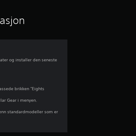
n
i
masjon
t
t
l
dater og installer den seneste
i
g
passede brikken "Eights
v
llar Gear i menyen.
u
e enn standardmodeller som er
r
d