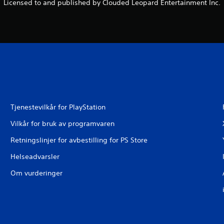
Licensed to and published by Clouded Leopard Entertainment Inc.
Tjenestevilkår for PlayStation
Vilkår for bruk av programvaren
Retningslinjer for avbestilling for PS Store
Helseadvarsler
Om vurderinger