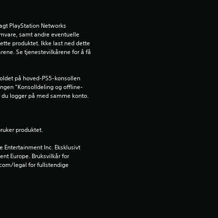
e
agt PlayStation Networks 
r
ramvare, samt andre eventuelle 
ette produktet. Ikke last ned dette 
rene. Se tjenestevilkårene for å få 
i
n
holdet på hoved-PS5-konsollen 
lingen "Konsolldeling og offline-
g
år du logger på med samme konto.
1
bruker produktet.
s
Entertainment Inc. Eksklusivt 
t
ent Europe. Bruksvilkår for 
om/legal for fullstendige 
j
e