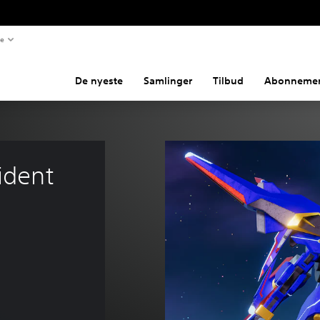
te
De nyeste
Samlinger
Tilbud
Abonnemen
ident 