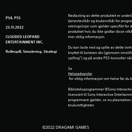
Nedlasting av dette produktet er underl
PS4, PS5
tjenestevilkår og brukervilkår for prog
retningslinjer som gjelder spesifikt for d
23.11.2022
produktet hvis du ikke godtar disse vilkå
CLOUDED LEOPARD
mer viktig informasjon.
ENTERTAINMENT INC.
Du kan laste ned og spille av dette inn
Rollespill, Simulering, Strategi
knyttet til kontoen din (gjennom innstil
spilling") og på andre PS5-konsoller n
Se 
Helseadvarsler
 for viktig informasjon om helse før du 
Biblioteksprogrammer ©Sony Interactive 
lisensiert til Sony Interactive Entertainm
programvare gjelder, se eu.playstation.c
bruksrettigheter.
©2022 DRAGAMI GAMES