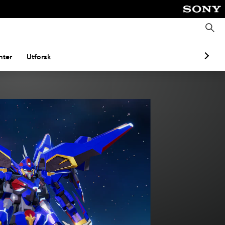
S
ø
k
ter
Utforsk