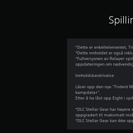
Spill
*Dette er enkeltelementet, Tr
*Dette innholdet er også inkl
*Fullversjonen av Relayer-spil
oppdateringen om nødvendig
Innholdsbeskrivelse
Låser opp den nye "Trident NE
kampdata+".
Etter å ha låst opp Eight i s
*DLC Stellar Gear har høyere
oppgradert til maksimalt nivå
*DLC Stellar Gear kan ikke o