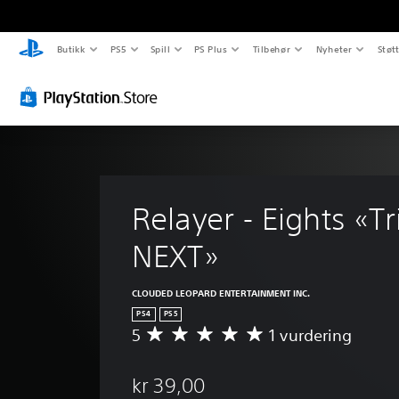
Butikk
PS5
Spill
PS Plus
Tilbehør
Nyheter
Støt
Relayer - Eights «Tr
NEXT»
CLOUDED LEOPARD ENTERTAINMENT INC.
PS4
PS5
5
1 vurdering
G
j
e
kr 39,00
n