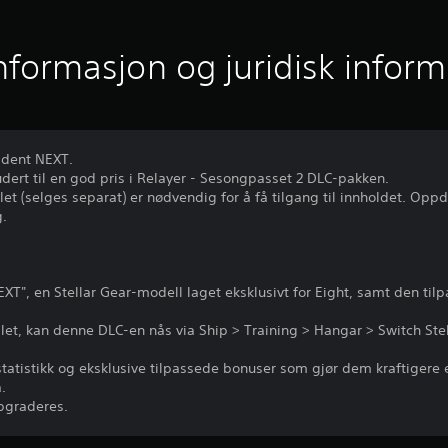
informasjon og juridisk infor
ident NEXT.
udert til en god pris i Relayer - Sesongpasset 2 DLC-pakken.
let (selges separat) er nødvendig for å få tilgang til innholdet. Opp
.
XT", en Stellar Gear-modell laget eksklusivt for Eight, samt den til
pillet, kan denne DLC-en nås via Ship > Training > Hangar > Switch Ste
 statistikk og eksklusive tilpassede bonuser som gjør dem kraftiger
.
ppgraderes.