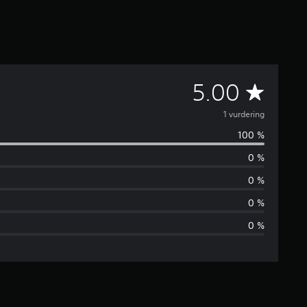
G
5.00
j
1 vurdering
100 %
e
0 %
n
0 %
n
0 %
0 %
o
m
s