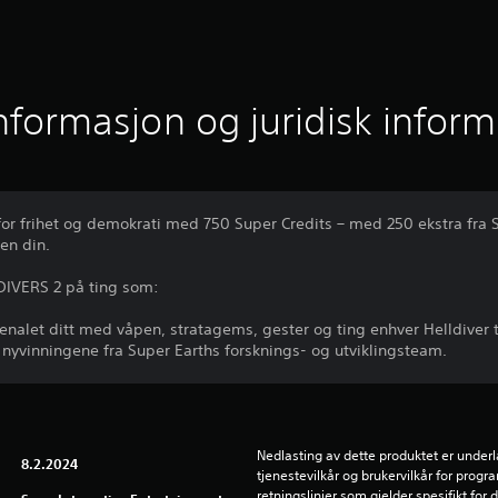
informasjon og juridisk infor
or frihet og demokrati med 750 Super Credits – med 250 ekstra fra S
ten din.
DIVERS 2 på ting som:
nalet ditt med våpen, stratagems, gester og ting enhver Helldiver 
 nyvinningene fra Super Earths forsknings- og utviklingsteam.
Nedlasting av dette produktet er underl
8.2.2024
tjenestevilkår og brukervilkår for prog
retningslinjer som gjelder spesifikt for d