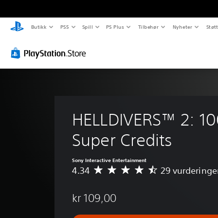
Butikk
PS5
Spill
PS Plus
Tilbehør
Nyheter
Støt
HELLDIVERS™ 2: 10
Super Credits
Sony Interactive Entertainment
4.34
29 vurderinge
G
j
e
kr 109,00
n
n
o