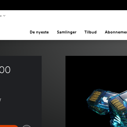
te
De nyeste
Samlinger
Tilbud
Abonnemen
00 
r