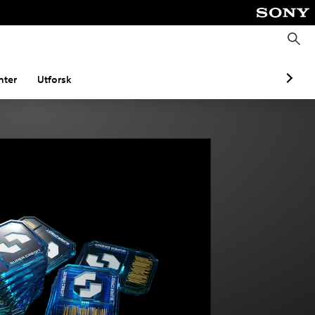
S
ø
k
ter
Utforsk