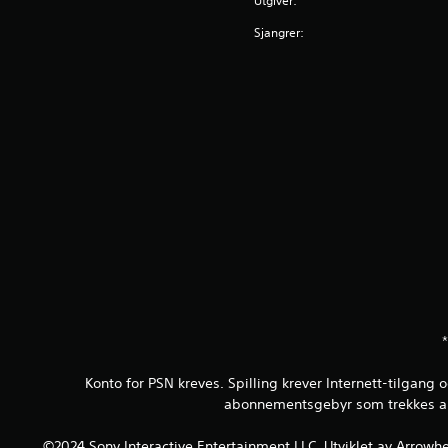
Utgiver:
Sjangrer:
*
Konto for PSN kreves. Spilling krever Internett-tilgan
abonnementsgebyr som trekkes auto
©2024 Sony Interactive Entertainment LLC. Utviklet av Arrowhe