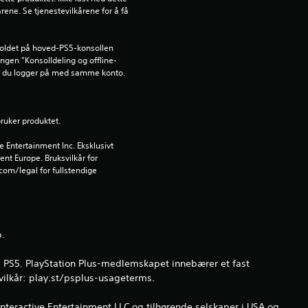
rene. Se tjenestevilkårene for å få 
d
e
holdet på hoved-PS5-konsollen 
lingen "Konsolldeling og offline-
år du logger på med samme konto.
r
i
bruker produktet.
n
Entertainment Inc. Eksklusivt 
ent Europe. Bruksvilkår for 
g
om/legal for fullstendige 
4
.
p.
3
på PS5. PlayStation Plus-medlemskapet innebærer et fast
4
vilkår: play.st/psplus-usageterms.
Interactive Entertainment LLC og tilhørende selskaper i USA og