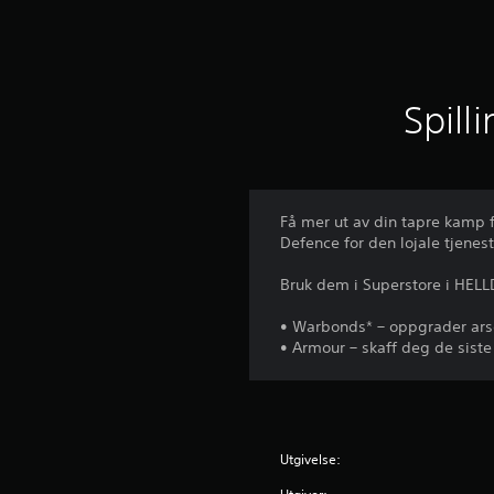
e
r
Spill
Få mer ut av din tapre kamp f
Defence for den lojale tjenes
Bruk dem i Superstore i HELL
• Warbonds* – oppgrader arse
• Armour – skaff deg de siste
Utgivelse: