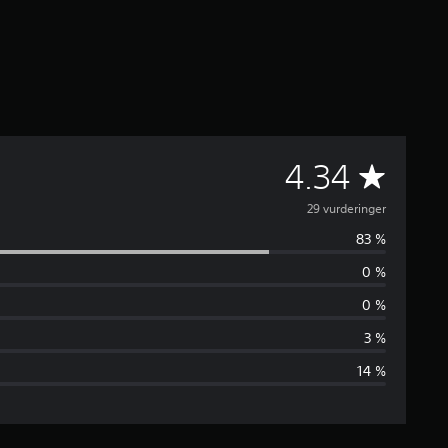
G
4.34
j
29 vurderinger
83 %
e
0 %
n
0 %
n
3 %
14 %
o
m