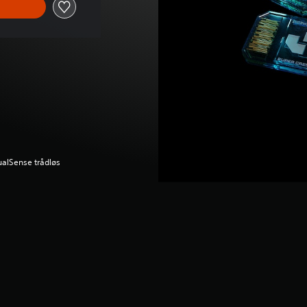
ualSense trådløs