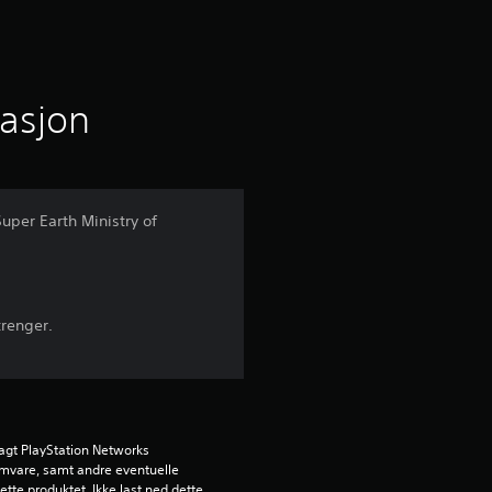
s
n
i
masjon
t
t
uper Earth Ministry of
l
i
trenger.
g
v
u
agt PlayStation Networks 
ramvare, samt andre eventuelle 
r
ette produktet. Ikke last ned dette 