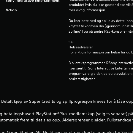
Sony Interactive Entertainment
produktet hvis du ikke godtar disse vilkå
Action
mer viktig informasjon.
Du kan laste ned og spille av dette inn
knyttet til kontoen din (gjennom innstil
spilling") og på andre PS5-konsoller n
Se 
Helseadvarsler
 for viktig informasjon om helse før du 
Biblioteksprogrammer ©Sony Interactive 
lisensiert til Sony Interactive Entertainm
programvare gjelder, se eu.playstation.c
bruksrettigheter.
 Betalt kjøp av Super Credits og spillprogresjon kreves for å låse op
g og betalingsbasert PlayStation®Plus-medlemskap (selges separat) 
matisk frem til det sies opp. Aldersgrenser gjelder. Fullstendige 
ad Game Studios AB. Helldivers er et registrert varemerke for Sony 