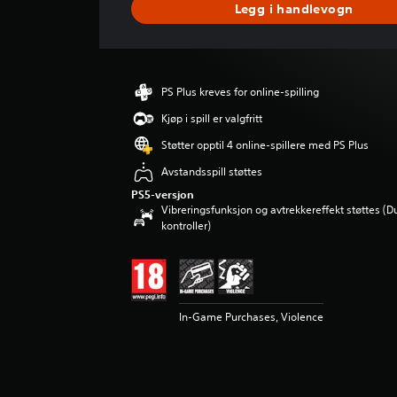
Legg i handlevogn
m
s
n
i
t
PS Plus kreves for online-spilling
t
l
Kjøp i spill er valgfritt
i
Støtter opptil 4 online-spillere med PS Plus
g
v
Avstandsspill støttes
u
PS5-versjon
r
Vibreringsfunksjon og avtrekkereffekt støttes (D
d
kontroller)
e
r
i
n
g
In-Game Purchases, Violence
4
.
3
4
s