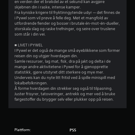
en verden der et brøkdel av et sekund kan avgjøre
r
l
skjebnen din i raske, intense kamper.
i
k
Fra kyniske krigere til fryktinngytende udyr — det finnes de
n
o
i Pywel som vil prøve å felle deg. Møt et mangfold av
g
n
utfordrende fiender og bosser i brutale én-mot-én-dueller,
s
t
storskala slag og raske trefninger, og seire over truslene
b
r
som står i din vei.
a
o
s
l
■ LIVET I PYWEL
e
l
I Pywel er det også de mange små øyeblikkene som former
r
e
reisen din og utgjør hverdagen din.
t
n
Samle ressurser, lag mat, fisk, dra på jakt og delta i de
e
e
mange andre aktivitetene i Pywel for å gjenopprette
k
n
statistikk, gjøre utstyret ditt sterkere og mye mer.
o
å
Underveis kan du nyte litt fritid ved å spille minispill med
n
r
lokalbefolkningen.
t
s
Å forme hverdagen din strekker seg også til tilpasning.
r
o
Juster frisyrer, tatoveringer, antrekk og mer ved å bruke
o
m
fargestoffer du brygger selv eller plukker opp på reisen.
l
h
l
e
e
l
r
s
.
t
.
Plattform:
PS5