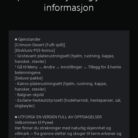
n
informasjon
s
d
e
k
l
o
i
r
n
n
t
g
a
e
r
■ Gjenstander
r
o
v
[Crimson Desert (Fullt spill)]
.
l
[Eksklusiv PS5-bonus]
5
l
- Grotevant-platerustningsett (hjelm, rustning, kappe,
e
K
hansker, støvler)
f
r
* Gå til Meny → Andre → Innstillinger → Tillegg for å hente
o
belønningene.
n
D
r
[Deluxe-pakke]
t
u
- Kairos-platerustningsett (hjelm, rustning, kappe,
k
r
a
hansker, støvler)
a
o
- Balgran-skjold
n
l
4
- Exclaire-hesteutstyrssett (hodeharnisk, hestepanser, sal,
s
l
stigbøyler)
p
p
2
i
å
■ UTFORSK EN VERDEN FULL AV OPPDAGELSER
l
Velkommen til Pywel.
9
m
l
Her finner du strekninger med naturlig skjønnhet og
i
e
villmark — fra grønne sletter og skoger til tørre ørkener og
4
n
s