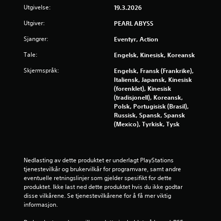
K
Utgivelse:
19.3.2026
O
a
p
n
Utgiver:
PEARL ABYSS
p
s
Sjangrer:
Eventyr, Action
l
p
æ
i
Tale:
Engelsk, Kinesisk, Koreansk
r
l
Skjermspråk:
Engelsk, Fransk (Frankrike),
i
l
Italiensk, Japansk, Kinesisk
n
e
(forenklet), Kinesisk
g
s
(tradisjonell), Koreansk,
s
u
Polsk, Portugisisk (Brasil),
p
t
Russisk, Spansk, Spansk
å
e
(Mexico), Tyrkisk, Tysk
m
n
i
k
n
o
n
Nedlasting av dette produktet er underlagt PlayStations 
n
tjenestevilkår og brukervilkår for programvare, samt andre 
e
t
eventuelle retningslinjer som gjelder spesifikt for dette 
l
r
produktet. Ikke last ned dette produktet hvis du ikke godtar 
s
o
disse vilkårene. Se tjenestevilkårene for å få mer viktig 
e
l
informasjon.
r
l
e