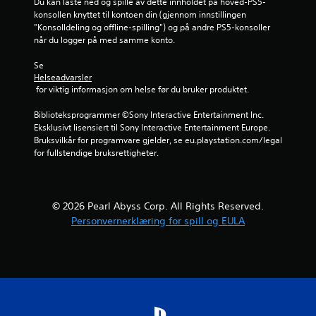
D
Du kan laste ned og spille av dette innholdet på hoved-PS5-
r
u
konsollen knyttet til kontoen din (gjennom innstillingen 
k
v
"Konsolldeling og offline-spilling") og på andre PS5-konsoller 
a
når du logger på med samme konto.
i
n
b
s
Se 
r
e
Helseadvarsler
e
 for viktig informasjon om helse før du bruker produktet.
s
r
p
i
Biblioteksprogrammer ©Sony Interactive Entertainment Inc. 
i
n
Eksklusivt lisensiert til Sony Interactive Entertainment Europe. 
l
g
Bruksvilkår for programvare gjelder, se eu.playstation.com/legal 
l
for fullstendige bruksrettigheter.
h
D
j
u
e
k
l
a
p
© 2026 Pearl Abyss Corp. All Rights Reserved.
n
n
Personvernerklæring for spill og EULA
s
å
p
r
i
s
l
o
l
m
e
h
s
e
p