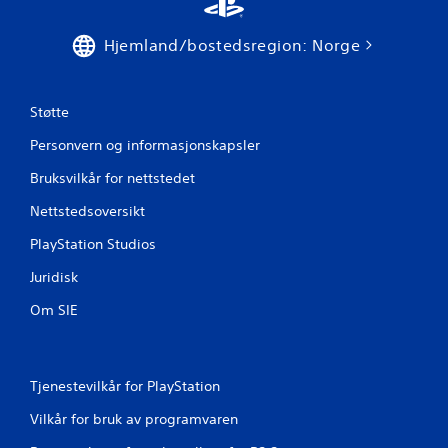
l
i
s
l
t
Hjemland/bostedsregion: Norge
l
.
e
t
u
S
Støtte
t
e
e
t
Personvern og informasjonskapsler
n
t
å
Bruksvilkår for nettstedet
e
s
s
l
Nettstedsoversikt
p
å
p
PlayStation Studios
i
å
l
Juridisk
k
l
o
p
Om SIE
n
å
t
p
r
a
o
u
Tjenestevilkår for PlayStation
l
s
l
Vilkår for bruk av programvaren
e
e
r