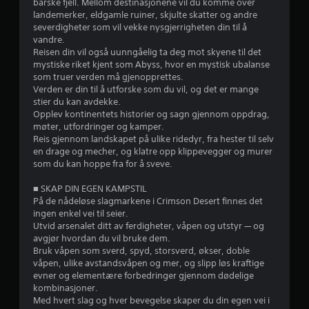
barske fjell. Mellom destinasjonene vil du komme over
p
n
landemerker, eldgamle ruiner, skjulte skatter og andre
0
i
e
severdigheter som vil vekke nysgjerrigheten din til å
l
l
vandre.
v
l
s
Reisen din vil også uunngåelig ta deg mot skyene til det
e
e
mystiske riket kjent som Abyss, hvor en mystisk ubalanse
u
t
r
som truer verden må gjenopprettes.
u
Verden er din til å utforske som du vil, og det er mange
r
t
D
stier du kan avdekke.
e
u
Opplev kontinentets historier og sagn gjennom oppdrag,
n
k
d
møter, utfordringer og kamper.
å
a
Reis gjennom landskapet på ulike ridedyr, fra hester til selv
m
n
e
en drage og mecher, og klatre opp klippevegger og murer
å
s
som du kan hoppe fra for å sveve.
t
e
r
t
g
■ SKAP DIN EGEN KAMPSTIL
e
j
i
På de nådeløse slagmarkene i Crimson Desert finnes det
b
e
ingen enkel vei til seier.
r
n
n
Utvid arsenalet ditt av ferdigheter, våpen og utstyr — og
u
n
avgjør hvordan du vil bruke dem.
k
o
g
Bruk våpen som sverd, spyd, storsverd, økser, doble
e
m
våpen, ulike avstandsvåpen og mer, og slipp løs kraftige
b
s
e
evner og elementære forbedringer gjennom dødelige
e
p
kombinasjoner.
r
i
r
Med hvert slag og hver bevegelse skaper du din egen vei i
ø
l