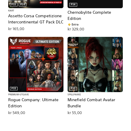
PS5
PS4
PS4
KART
Chernobylite Complete
Assetto Corsa Competizione
Edition
Intercontinental GT Pack DLC
Extra
kr 165,00
kr 329,00
PS5
PS5
PREMIUM-UTGAVE
SPILLPAKKE
Rogue Company: Ultimate
Minefield Combat Avatar
Edition
Bundle
kr 549,00
kr 55,00