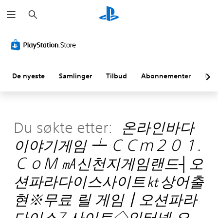
S
ø
k
De nyeste
Samlinger
Tilbud
Abonnementer
Utf
Du søkte etter:
온라인바다
이야기게임 ┷ ＣＣｍ２０１.
ＣｏＭ ㎃신천지게임랜드┤오
션파라다이스사이트㏏상어출
현※무료 릴 게임┃오션파라
다이스7 사이트◇인터넷 오