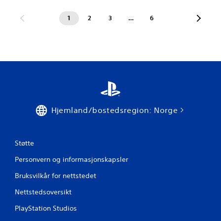
1
2
3
…
6
Hjemland/bostedsregion: Norge
Støtte
Personvern og informasjonskapsler
Bruksvilkår for nettstedet
Nettstedsoversikt
PlayStation Studios