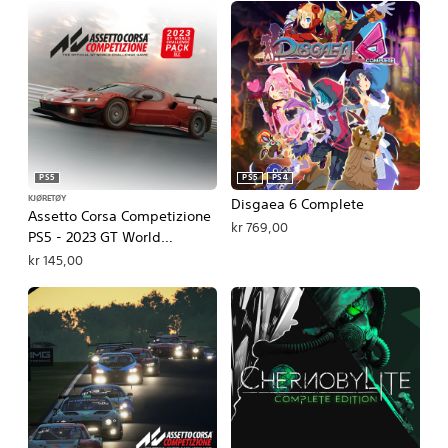
PS5
PS5
PS4
KJØRETØY
Disgaea 6 Complete
Assetto Corsa Competizione
kr 769,00
PS5 - 2023 GT World
Challenge Pack DLC
kr 145,00