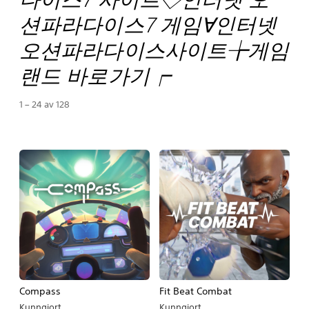
션파라다이스7 게임∀인터넷
오션파라다이스사이트╆게임
랜드 바로가기┍
1 – 24 av 128
Compass
Fit Beat Combat
Kunngjort
Kunngjort