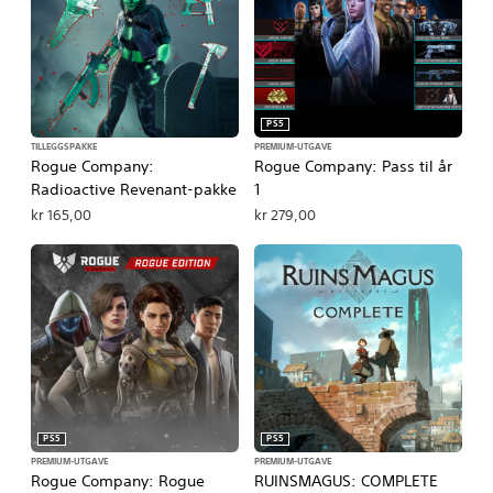
PS5
TILLEGGSPAKKE
PREMIUM-UTGAVE
Rogue Company:
Rogue Company: Pass til år
Radioactive Revenant-pakke
1
kr 165,00
kr 279,00
PS5
PS5
PREMIUM-UTGAVE
PREMIUM-UTGAVE
Rogue Company: Rogue
RUINSMAGUS: COMPLETE