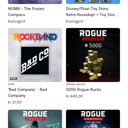
IKUMA - The Frozen
Disney/Pixar Toy Story:
Compass
Retro Roundup! + Toy Story 3
Complete Edition Double
Kunngjort
Kunngjort
Pack
PS4
SPOR
VIRTUELL VALUTA
'Bad Company' - Bad
5000 Rogue Bucks
Company
kr 449,00
kr 21,00