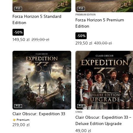
PS5
PS5
PREMIUM EDITION
Forza Horizon 5 Standard
Forza Horizon 5 Premium
Edition
Edition
-50%
-50%
Oferowana cena: 149,50 zl. Pierwotna cena: 299,00 zl.
149,50 zl
299,00 zl
Oferowana cena: 219,50 zl. Pi
219,50 zl
439,00 zl
PS5
PS5
STRÓJ
Clair Obscur: Expedition 33
Clair Obscur: Expedition 33 –
Premium
Deluxe Edition Upgrade
219,00 zl
49,00 zl