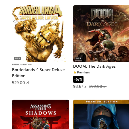
PS5
PS5
PREMIUM EDITION
DOOM: The Dark Ages
Borderlands 4 Super Deluxe
Premium
Edition
-67%
529,00 zl
Oferowana cena: 98,67 zl. Pie
98,67 zl
299,00 zl