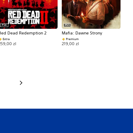
PS4
PS5
Red Dead Redemption 2
Mafia: Dawne Strony
Extra
Premium
259,00 zl
219,00 zl