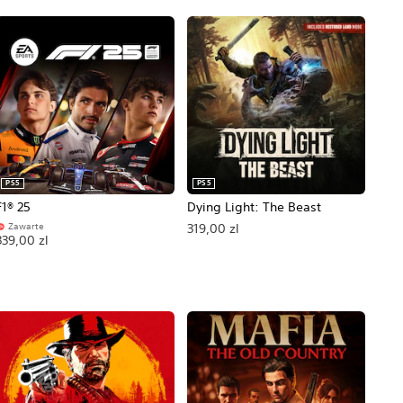
PS5
PS5
F1® 25
Dying Light: The Beast
Zawarte
319,00 zl
339,00 zl
tna cena: 140,00 zl.