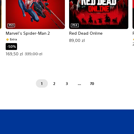
PS5
PS4
Marvel’s Spider-Man 2
Red Dead Online
Extra
89,00 zl
-50%
Oferowana cena: 169,50 zl. Pierwotna cena: 339,00 zl.
169,50 zl
339,00 zl
1
2
3
…
70