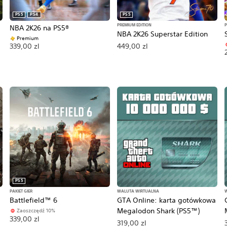
PS5
PS4
PS5
PREMIUM EDITION
P
NBA 2K26 na PS5®
NBA 2K26 Superstar Edition
Premium
449,00 zl
339,00 zl
erwotna cena: 439,00 zl.
PS5
PAKIET GIER
WALUTA WIRTUALNA
Battlefield™ 6
GTA Online: karta gotówkowa
Megalodon Shark (PS5™)
Zaoszczędź 10%
339,00 zl
319,00 zl