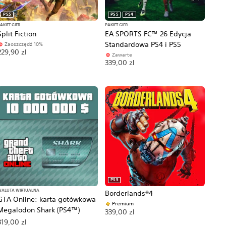
PS5
PS5
PS4
AKIET GIER
PAKIET GIER
Split Fiction
EA SPORTS FC™ 26 Edycja
Standardowa PS4 i PS5
Zaoszczędź 10%
229,90 zl
Zawarte
339,00 zl
PS5
WALUTA WIRTUALNA
Borderlands®4
GTA Online: karta gotówkowa
Premium
Megalodon Shark (PS4™)
339,00 zl
319,00 zl