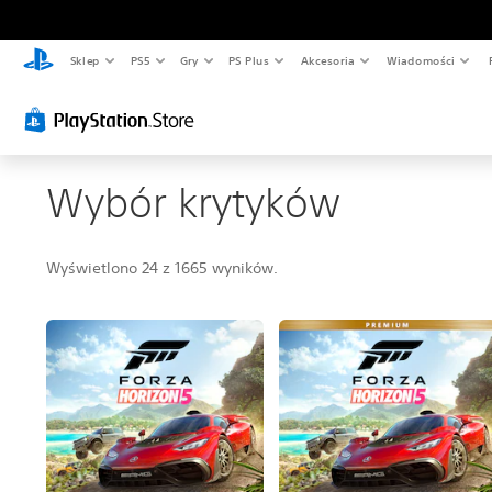
Sklep
PS5
Gry
PS Plus
Akcesoria
Wiadomości
Wybór krytyków
Wyświetlono 24 z 1665 wyników.