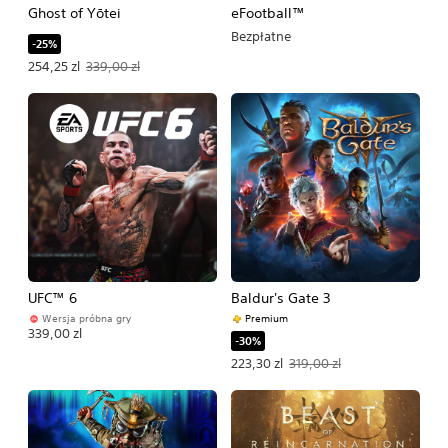
Ghost of Yōtei
eFootball™
Bezpłatne
-25%
Oferowana cena: 254,25 zl. Pierwotna cena: 339,00 zl.
254,25 zl
339,00 zl
UFC™ 6
Baldur's Gate 3
Wersja próbna gry
Premium
339,00 zl
-30%
Oferowana cena: 223,30 zl. Pierwotna
223,30 zl
319,00 zl