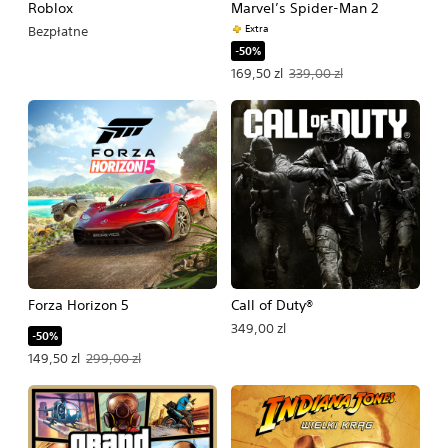
Roblox
Marvel’s Spider-Man 2
Extra
Bezpłatne
-50%
Oferowana cena: 169,50 zl. Pierwotna
169,50 zl
339,00 zl
Forza Horizon 5
Call of Duty®
349,00 zl
-50%
Oferowana cena: 149,50 zl. Pierwotna cena: 299,00 zl.
149,50 zl
299,00 zl