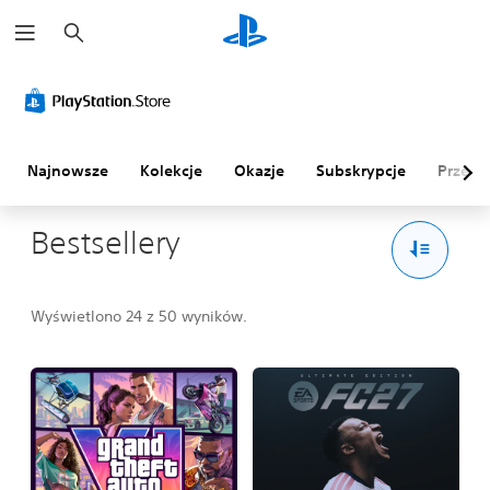
W
y
s
z
u
k
a
j
Najnowsze
Kolekcje
Okazje
Subskrypcje
Przegl
Bestsellery
Wyświetlono 24 z 50 wyników.