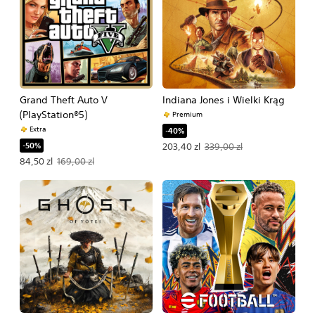
Grand Theft Auto V
Indiana Jones i Wielki Krąg
(PlayStation®5)
Premium
Extra
-40%
-50%
Oferowana cena: 203,40 zl. Pierwotn
203,40 zl
339,00 zl
Oferowana cena: 84,50 zl. Pierwotna cena: 169,00 zl.
84,50 zl
169,00 zl