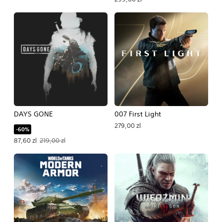
DAYS GONE
007 First Light
279,00 zl
-60%
Oferowana cena: 87,60 zl. Pierwotna cena: 219,00 zl.
87,60 zl
219,00 zl