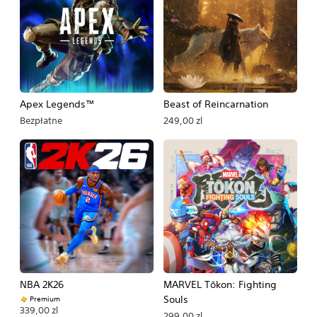
Apex Legends™
Beast of Reincarnation
Bezpłatne
249,00 zl
NBA 2K26
MARVEL Tōkon: Fighting
Souls
Premium
339,00 zl
299,00 zl