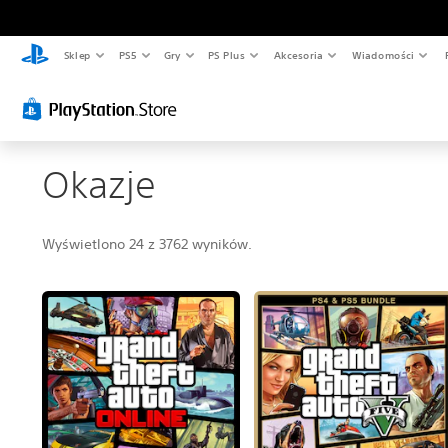
Sklep
PS5
Gry
PS Plus
Akcesoria
Wiadomości
Okazje
Wyświetlono 24 z 3762 wyników.