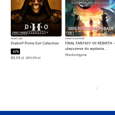
PS5
PS4
PS5
PAKIET GIER
PAKIET DODATKÓW
Diablo® Prime Evil Collection
FINAL FANTASY VII REBIRTH 
ulepszenie do wydania
-67%
Digital Deluxe Edition
Niedostępne
Oferowana cena: 89,09 zl. Pierwotna cena: 269,99 zl.
89,09 zl
269,99 zl