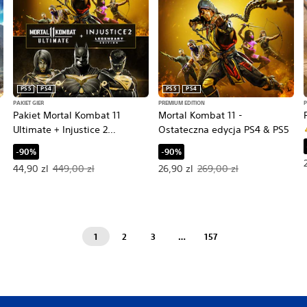
PS5
PS4
PS5
PS4
PAKIET GIER
PREMIUM EDITION
P
–
Pakiet Mortal Kombat 11
Mortal Kombat 11 -
Ultimate + Injustice 2
Ostateczna edycja PS4 & PS5
Legendary Edition
-90%
-90%
Oferowana cena: 44,90 zl. Pierwotna cena: 449,00 zl.
Oferowana cena: 26,90 zl. Pierwo
44,90 zl
449,00 zl
26,90 zl
269,00 zl
1
2
3
…
157