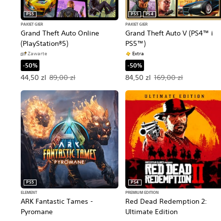
PS5
PS5
PS4
PAKIET GIER
PAKIET GIER
Grand Theft Auto Online
Grand Theft Auto V (PS4™ i
(PlayStation®5)
PS5™)
Zawarte
Extra
-50%
-50%
Oferowana cena: 44,50 zl. Pierwotna cena: 89,00 zl.
Oferowana cena: 84,50 zl. Pie
44,50 zl
89,00 zl
84,50 zl
169,00 zl
PS5
PS4
ELEMENT
PREMIUM EDITION
ARK Fantastic Tames -
Red Dead Redemption 2:
Pyromane
Ultimate Edition