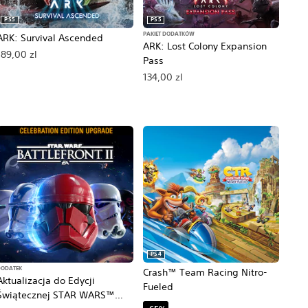
PS5
PS5
PAKIET DODATKÓW
ARK: Survival Ascended
ARK: Lost Colony Expansion
189,00 zl
Pass
tna cena: 179,00 zl.
134,00 zl
PS4
DODATEK
Crash™ Team Racing Nitro-
Aktualizacja do Edycji
Fueled
Świątecznej STAR WARS™