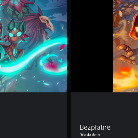
e
n
-
D
e
m
o
Bezpłatne
Wersja demo