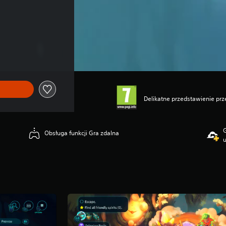
Delikatne przedstawienie pr
G
Obsługa funkcji Gra zdalna
u