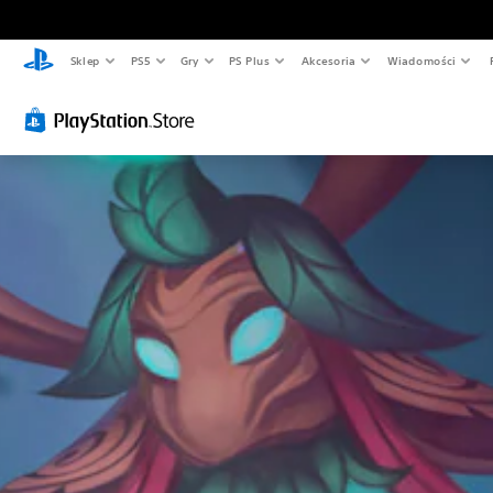
Sklep
PS5
Gry
PS Plus
Akcesoria
Wiadomości