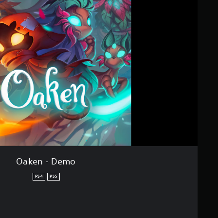
Oaken - Demo
PS4
PS5