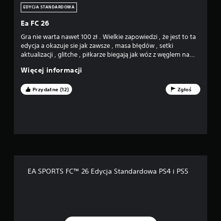
k
b
EDYCJA STANDARDOWA
a
y
n
w
Ea FC 26
i
r
a
Gra nie warta nawet 100 zł . Wielkie zapowiedzi , że jest to ta
a
p
edycja a okazuje sie jak zawsze , masa błędów , setki
c
r
aktualizacji , glitche , piłkarze biegają jak wóz z węglem na
a
z
plecach , obrona nie istnieje która sie rozjezdża , wyniki
ć
Więcej informacji
y
hokejowe . Darujcie sobie tą gre naprawde
d
c
o
i
Przydatne (12)
Zgłoś
g
s
r
k
y
ó
w
w
m
(
i
n
e
p
j
.
s
w
EA SPORTS FC™ 26 Edycja Standardowa PS4 i PS5
c
u
u
s
,
t
w
a
k
l
t