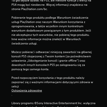
Ta gra będzie działać na PS5, ale niektóre funkcje z wersji na 
o
PS4 mogą być nieobecne. Więcej informacji znajdziesz na 
w
stronie PlayStation.com/bc.
a
n
Pobieranie tego produktu podlega Warunkom świadczenia 
i
usługi PlayStation oraz naszym Warunkom korzystania z 
a
oprogramowania, a także wszelkim innym konkretnym 
d
warunkom dodatkowym powiązanym z tym produktem. Jeśli 
o
nie akceptujesz tych warunków, nie pobieraj tego produktu. 
t
Inne ważne informacje można znaleźć w Warunkach 
y
świadczenia usługi.
k
o
Możesz pobierać i odtwarzać niniejszą zawartość na głównej 
w
konsoli PS5 skojarzonej z Twoim kontem (za pośrednictwem 
e
ustawienia „Udostępnianie konsoli i granie offline”) oraz 
g
dowolnych innych konsolach PS5 po zalogowaniu się za 
o
pomocą tego samego konta.
.
Przed rozpoczęciem korzystania z tego produktu należy 
M
zapoznać się z ważnymi informacjami dotyczącymi zdrowia w 
o
sekcji 
ż
Ostrzeżenia zdrowotne
.
l
i
Library programs ©Sony Interactive Entertainment Inc. wyłączna 
w