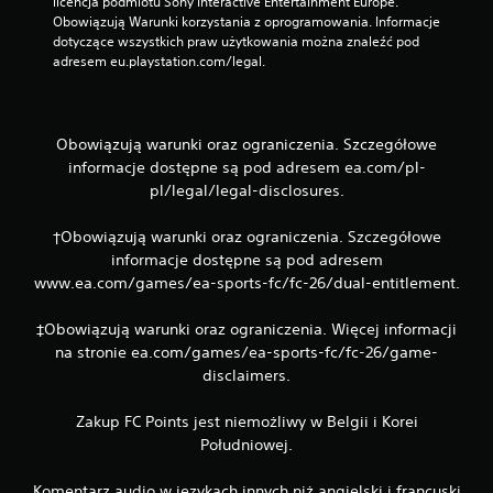
licencja podmiotu Sony Interactive Entertainment Europe. 
o
Obowiązują Warunki korzystania z oprogramowania. Informacje 
ś
dotyczące wszystkich praw użytkowania można znaleźć pod 
ć
adresem eu.playstation.com/legal.
g
r
y
b
Obowiązują warunki oraz ograniczenia. Szczegółowe
e
informacje dostępne są pod adresem ea.com/pl-
z
pl/legal/legal-disclosures.
w
i
†Obowiązują warunki oraz ograniczenia. Szczegółowe
b
informacje dostępne są pod adresem
r
www.ea.com/games/ea-sports-fc/fc-26/dual-entitlement.
a
c
‡Obowiązują warunki oraz ograniczenia. Więcej informacji
j
na stronie ea.com/games/ea-sports-fc/fc-26/game-
i
disclaimers.
k
o
Zakup FC Points jest niemożliwy w Belgii i Korei
n
Południowej.
t
r
Komentarz audio w językach innych niż angielski i francuski