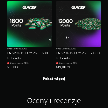
r
z
y
k
b
o
t
n
i
r
e
e
c
n
z
i
n
n
o
g
ś
WALUTA WIRTUALNA
WALUTA WIRTUALNA
o
c
EA SPORTS FC™ 26 – 1600
EA SPORTS FC™ 26 – 12 000
w
i
FC Points
FC Points
y
p
Zaoszczędź 10%
Zaoszczędź 10%
r
M
65,00 zl
419,00 zl
z
o
y
ż
t
e
Pokaż więcej
r
s
z
z
y
p
m
o
y
Oceny i recenzje
ć
w
w
a