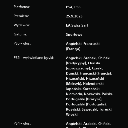
w
a
Platforma:
PS4, PS5
n
Premiera:
25.9.2025
i
a
Wydawca:
EA Swiss Sarl
d
o
Gatunki:
Sportowe
t
PS5 – głos:
Angielski, Francuski
y
(Francja)
k
o
PS5 – wyświetlane języki:
Angielski, Arabski, Chiński
w
(tradycyjny), Chiński
(uproszczony), Czeski,
e
Duński, Francuski (Francja),
g
Hiszpański, Hiszpański
o
(Meksyk), Holenderski,
M
Japoński, Koreański,
o
Niemiecki, Norweski, Polski,
ż
Portugalski (Brazylia),
e
Portugalski (Portugalia),
s
Rosyjski, Szwedzki, Turecki,
z
Włoski
g
r
PS4 – głos:
Angielski, Arabski, Chiński,