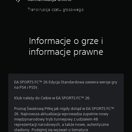
a
Transkrypcja czatu głosowego
f
u
n
k
c
j
Informacje o grze i
i
s
informacje prawne
t
e
r
o
w
a
EA SPORTS FC™ 26 Edycja Standardowa zawiera wersje gry
n
na PS4 i PS5†.
i
a
Klub należy do Ciebie w EA SPORTS FC™ 26.
r
u
Poznaj Światową Piłkę jak nigdy dotąd w EA SPORTS FC™
c
26. Najnowsza aktualizacja wprowadza zupełnie nowy
h
międzynarodowy tryb turniejowy z udziałem 48
e
reprezentacji narodowych, a także nowe, autentyczne
m
stadiony. Podejmij się wyzwań o tematyce