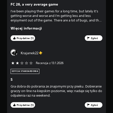
a
k
z
FC 26, a very average game
n
w
i
e
I've been playing their games for a long time, but lately it's
d
a
n
getting worse and worse and I'm getting less and less
c
p
enjoyment out of the game. There are a lot of bugs, and the
e
j
mechanics, not to mention, are getting worse with each
r
Więcej informacji
i
edition. As for the player who has been playing this game
z
k
s
from the beginning, I think that this is a very average edition,
y
w
maybe it's enough for people who play occasionally.
Przydatne (1)
Zgłoś
c
—
o
i
i
n
s
c
Krajanek22
k
h
a
ó
b
Recenzja z 13.1.2026
2/5 gwiazdek
ł
w
p
ę
M
EDYCJA STANDARDOWA
d
o
o
ó
S
ż
w
e
Gra dobra do pobrania ze znajomymi przy piwku. Dobieranie
d
.
s
graczy on-line na kiepskim poziomie, więc nadaje się tylko do
z
odpalenia raz na weekend.
s
g
R
r
ę
Przydatne (1)
Zgłoś
t
a
c
ć