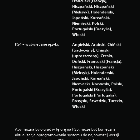
a
Francuski (Francja),
ć
Hiszpański, Hiszpański
b
(Meksyk), Holenderski,
e
Japoński, Koreański,
z
Niemiecki, Polski,
w
Portugalski (Brazylia),
ł
Włoski
ą
PS4 – wyświetlane języki:
Angielski, Arabski, Chiński
c
(tradycyjny), Chiński
z
(uproszczony), Czeski,
a
Duński, Francuski (Francja),
n
Hiszpański, Hiszpański
i
(Meksyk), Holenderski,
a
Japoński, Koreański,
f
Niemiecki, Norweski, Polski,
u
Portugalski (Brazylia),
n
Portugalski (Portugalia),
k
Rosyjski, Szwedzki, Turecki,
c
Włoski
j
i
s
t
Aby można było grać w tę grę na PS5, może być konieczna 
e
aktualizacja oprogramowania systemu do najnowszej wersji. 
r