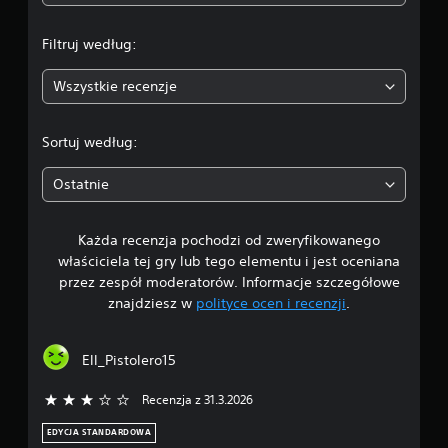
u
ć
a
,
g
w
Filtruj według:
r
:
k
y
t
Wszystkie recenzje
b
3
ó
e
r
z
.
y
Sortuj według:
s
m
4
n
z
Ostatnie
i
y
e
1
b
p
k
o
Każda recenzja pochodzi od zweryfikowanego
/
i
n
właściciela tej gry lub tego elementu i jest oceniana
e
o
5
przez zespół moderatorów. Informacje szczegółowe
g
s
znajdziesz w
polityce ocen i recenzji
.
o
i
g
n
s
z
a
w
Ell_Pistolero15
k
c
o
i
i
Recenzja z 31.3.2026
3/5 gwiazdek
n
s
s
a
k
EDYCJA STANDARDOWA
e