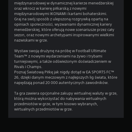
.
międzynarodowej w dynamicznej karierze menedżerskiej
oraz wkrocz w karierę piłkarską z nowymi
międzynarodowymi IKONAMI i kartami bohaterskimi.
M
Graj na swój sposób z ulepszoną rozgrywką opartą na
o
opiniach społeczności, wyzwaniami dynamicznej kariery
ż
menedżerskiej, które oferują nowe scenariusze przez cały
l
sezon, oraz nowymi archetypami inspirowanymi wielkimi
i
nazwiskami w grze.
w
o
Wystaw swoją drużynę na próbę w Football Ultimate
ś
Team™ z nowymi wydarzeniami na żywo i trybami
ć
turniejowymi, a także odświeżonym doświadczeniem w
Rivals i Champs.
g
Poznaj Światową Piłkę jak nigdy dotąd w EA SPORTS FC™
r
26, dzięki danym meczowym z najlepszych lig świata, które
y
napędzają ponad 20 000 autentycznych zawodników.
b
e
Ta gra zawiera opcjonalne zakupy wirtualnej waluty w grze,
z
którą można wykorzystać do nabywania wirtualnych
s
przedmiotów w grze, w tym losowo wybranych,
t
wirtualnych przedmiotów w grze.
e
r
o