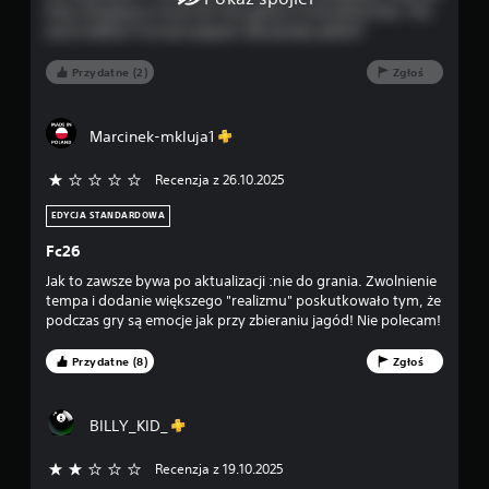
o
e
z
they charging so much for this game? It should be free. The
n
n
worst edition I've ever played. Absolutely awful!!!
i
i
n
e
e
Przydatne (2)
Zgłoś
c
t
z
w
n
o
Marcinek-mkluja1
o
r
ś
z
c
Recenzja z 26.10.2025
y
i
ć
s
EDYCJA STANDARDOWA
p
z
u
Fc26
y
n
b
Jak to zawsze bywa po aktualizacji :nie do grania. Zwolnienie
k
k
tempa i dodanie większego "realizmu" poskutkowało tym, że
t
i
podczas gry są emocje jak przy zbieraniu jagód! Nie polecam!
y
e
z
g
a
Przydatne (8)
Zgłoś
o
p
n
i
a
s
BILLY_KID_
c
u
i
,
Recenzja z 19.10.2025
2/5 gwiazdek
s
a