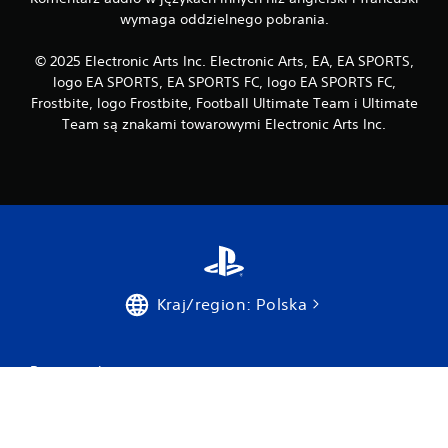
o
wymaga oddzielnego pobrania.
l
e
© 2025 Electronic Arts Inc. Electronic Arts, EA, EA SPORTS,
r
a
logo EA SPORTS, EA SPORTS FC, logo EA SPORTS FC,
Frostbite, logo Frostbite, Football Ultimate Team i Ultimate
M
Team są znakami towarowymi Electronic Arts Inc.
o
ż
e
s
z
g
r
a
ć
b
Kraj/region: Polska
e
z
w
ł
Pomoc techniczna
ą
c
Prywatność i pliki cookie
z
a
Warunki użytkowania witryny internetowej