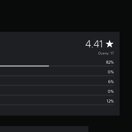
Ś
4.41
r
Oceny: 17
82%
e
0%
d
6%
n
0%
12%
i
a
o