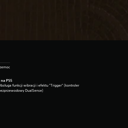
rzemoc
 na PS5
bsługa funkcji wibracji i efektu "Trigger" (kontroler
bezprzewodowy DualSense)