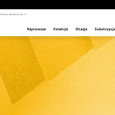
Pomoc techniczna
Najnowsze
Kolekcje
Okazje
Subskrypcj