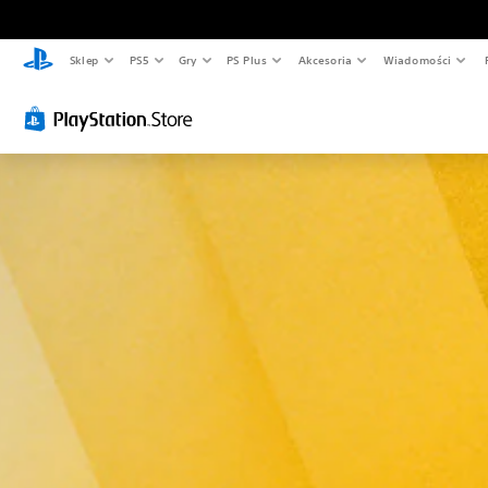
Sklep
PS5
Gry
PS Plus
Akcesoria
Wiadomości