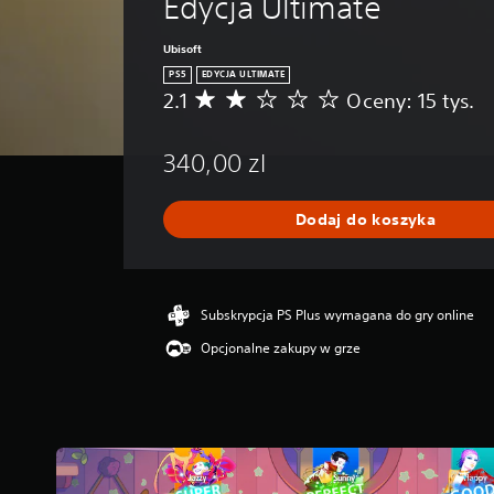
Edycja Ultimate
Ubisoft
PS5
EDYCJA ULTIMATE
2.1
Oceny: 15 tys.
Ś
r
e
340,00 zl
d
n
i
Dodaj do koszyka
a
o
c
e
n
Subskrypcja PS Plus wymagana do gry online
a
Opcjonalne zakupy w grze
:
2
.
1
/
5
g