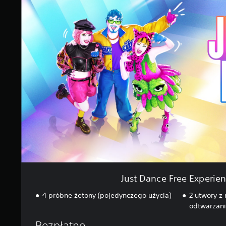
.
s
o
t
c
D
e
a
n
n
c
e
F
r
e
e
E
x
p
e
r
i
e
Just Dance Free Experie
n
c
4 próbne żetony (pojedynczego użycia)
2 utwory z
e
odtwarzan
Bezpłatne