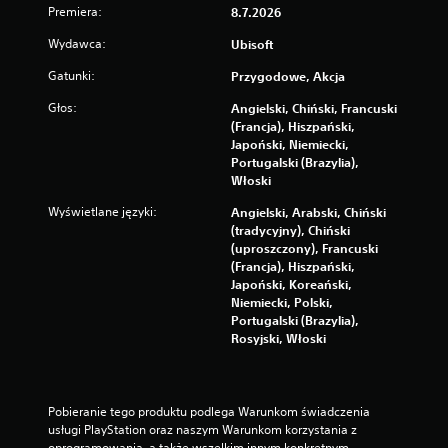
g
k
Premiera:
8.7.2026
w
c
ą
a
s
z
p
Wydawca:
n
Ubisoft
p
o
n
i
o
w
Gatunki:
Przygodowe, Akcja
e
a
s
o
z
p
ó
Głos:
Angielski, Chiński, Francuski
d
a
r
b
(Francja), Hiszpański,
o
p
u
z
Japoński, Niemiecki,
w
i
ł
Portugalski (Brazylia),
y
a
s
a
Włoski
ć
c
t
y
d
i
Wyświetlane języki:
Angielski, Arabski, Chiński
w
w
y
s
(tradycyjny), Chiński
i
s
a
k
(uproszczony), Francuski
a
k
n
ó
(Francja), Hiszpański,
j
o
i
w
Japoński, Koreański,
ą
m
e
Niemiecki, Polski,
c
f
M
Portugalski (Brazylia),
y
M
o
o
Rosyjski, Włoski
i
o
r
ż
c
ż
t
e
h
e
w
s
o
s
i
z
Pobieranie tego produktu podlega Warunkom świadczenia 
d
z
z
g
usługi PlayStation oraz naszym Warunkom korzystania z 
c
r
u
r
oprogramowania, a także wszelkim innym konkretnym 