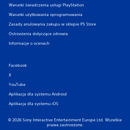
k
ż
s
ę
Warunki świadczenia usługi PlayStation
t
y
k
k
ó
c
a
Warunki użytkowania oprogramowania
o
r
i
n
w
y
u
i
Zasady anulowania zakupu w sklepie PS Store
m
e
w
a
z
i
Ostrzeżenia dotyczące zdrowia
p
S
o
ę
r
y
Informacje o ocenach
s
k
z
g
t
s
y
n
a
z
c
a
ł
e
i
ł
a
j
Facebook
s
y
p
c
k
d
r
X
z
ó
ź
z
c
w
w
YouTube
e
i
(
i
r
o
n
ę
Aplikacja dla systemu Android
w
n
p
k
a
k
.
o
Aplikacja dla systemu iOS
n
i
w
w
a
,
u
e
.
a
s
s
© 2026 Sony Interactive Entertainment Europe Ltd. Wszelkie
b
t
ą
prawa zastrzeżone.
y
a
t