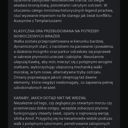
dyskretne zabójstwa i widowiskowe starcia, bo biegle
o
a
t
k
władasz bronią białą, pistoletami i ukrytym ostrzem. W
z
s
u
a
otoczeniu całego mnóstwa historycznych legend piractwa,
i
r
,
rzuć wyzwanie imperiom na tle starego jak świat konfliktu
w
o
o
w
Asasynów z Templariuszami.
m
o
z
k
i
g
w
t
KLASYCZNA GRA PRZEBUDOWANA NA POTRZEBY
e
r
e
ó
NOWOCZESNYCH WRAŻEŃ
i
y
)
r
Walka została przeprojektowana w kierunku bardziej
w
w
M
y
dynamicznych starć, z naciskiem na parowanie i powalenia,
p
k
o
m
a działania incognito oraz parkur odczekały się poprawek
i
i
ż
n
w zakresie płynności ucieczek i zabójstw. Nieustannie
o
.
e
i
ulepszaj Kawkę, aby móc mierzyć się z potężnymi wrogimi
n
s
e
statkami, wykorzystując ulepszoną mechanikę walki
i
W
z
p
morskiej, w tym nowe, alternatywne tryby ostrzału.
e
g
o
y
Zmiany poprawiające jakość obejmują też dawne
.
r
n
elementy, które niegdyś niedomagały, co zapewnia pełnię
r
a
o
udoskonalonych wrażeń.
a
M
ć
s
ź
o
b
i
KARAIBY, JAKICH DOTĄD NIKT NIE WIDZIAŁ
n
e
s
ż
Niezależnie od tego, czy żeglujesz po otwartym morzu czy
e
z
z
przemierzasz dzikie ostępy, wszędzie zobaczysz płynnie
l
p
r
k
funkcjonujący otwarty świat, oparty o najnowszą wersję
i
o
u
o
silnika Anvil. Przygotuj się na niesamowite widoki podczas
w
d
c
n
walk z potężnymi sztormami, penetrowanie zatopionych
o