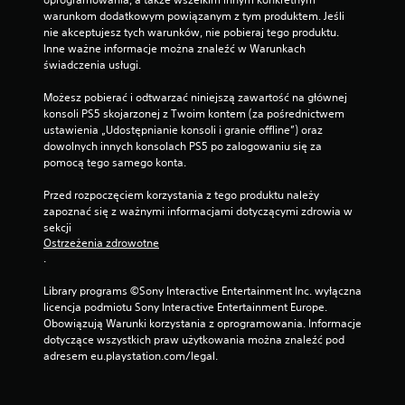
z
ę
a
a
warunkom dodatkowym powiązanym z tym produktem. Jeśli 
y
c
l
ć
nie akceptujesz tych warunków, nie pobieraj tego produktu. 
t
z
n
i
Inne ważne informacje można znaleźć w Warunkach 
y
n
y
k
świadczenia usługi.
w
i
p
o
a
e
o
r
Możesz pobierać i odtwarzać niniejszą zawartość na głównej 
n
t
d
z
konsoli PS5 skojarzonej z Twoim kontem (za pośrednictwem 
i
w
c
y
ustawienia „Udostępnianie konsoli i granie offline”) oraz 
e
o
z
s
dowolnych innych konsolach PS5 po zalogowaniu się za 
.
r
a
t
pomocą tego samego konta.
z
s
a
y
r
ć
D
Przed rozpoczęciem korzystania z tego produktu należy 
ć
o
z
u
zapoznać się z ważnymi informacjami dotyczącymi zdrowia w 
p
z
m
ż
sekcji 
u
g
e
Ostrzeżenia zdrowotne
e
n
r
n
.
k
p
y
u
t
o
w
w
Library programs ©Sony Interactive Entertainment Inc. wyłączna 
y
k
g
d
licencja podmiotu Sony Interactive Entertainment Europe. 
z
i
r
p
Obowiązują Warunki korzystania z oprogramowania. Informacje 
a
.
z
i
dotyczące wszystkich praw użytkowania można znaleźć pod 
p
e
s
adresem eu.playstation.com/legal.
i
b
y
A
s
e
l
u
P
z