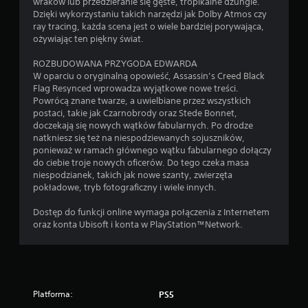
h
s
p
wraków lub przedzieranie się gęste, tropikalne dżungle.
ś
ó
e
Dzięki wykorzystaniu takich narzędzi jak Dolby Atmos czy
i
ć
w
k
ray tracing, każda scena jest o wiele bardziej porywająca,
s
g
k
w
ożywiając ten piękny świat.
y
r
a
e
P
m
n
y
ROZBUDOWANA PRZYGODA EDWARDA
o
e
c
W oparciu o oryginalną opowieść, Assassin’s Creed Black
b
d
r
j
Flag Resynced wprowadza wyjątkowe nowe treści.
e
p
y
i
Powrócą znane twarze, a uwielbiane przez wszystkich
z
i
i
s
postaci, takie jak Czarnobrody oraz Stede Bonnet,
s
s
e
w
doczekają się nowych wątków fabularnych. Po drodze
z
y
f
o
natkniesz się też na niespodziewanych sojuszników,
y
s
e
i
ponieważ w ramach głównego wątku fabularnego dołączy
ą
b
k
c
do ciebie troje nowych oficerów. Do tego czeka masa
p
k
t
h
niespodzianek, takich jak nowe szanty, zwierzęta
r
ó
b
i
pokładowe, tryb fotograficzny i wiele innych.
e
w
ł
e
z
,
ę
Dostęp do funkcji online wymaga połączenia z Internetem
g
e
k
d
oraz konta Ubisoft i konta w PlayStation™Network.
o
n
t
ó
n
t
ó
w
a
o
r
.
c
w
e
a
i
m
R
Platforma:
PS5
n
s
o
ę
e