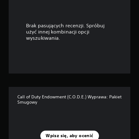
w
i
Brak pasujących recenzji. Spróbuj
a
użyć innej kombinacji opcji
wyszukiwania.
z
d
e
k
—
Call of Duty Endowment (C.O.D.E.) Wyprawa: Pakiet
n
Smugowy
a
p
o
Wpisz się, aby ocenić