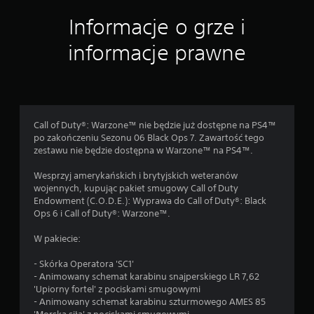
e
Informacje o grze i
n
informacje prawne
Call of Duty®: Warzone™ nie będzie już dostępne na PS4™
po zakończeniu Sezonu 06 Black Ops 7. Zawartość tego
zestawu nie będzie dostępna w Warzone™ na PS4™.
Wesprzyj amerykańskich i brytyjskich weteranów
wojennych, kupując pakiet smugowy Call of Duty
Endowment (C.O.D.E.): Wyprawa do Call of Duty®: Black
Ops 6 i Call of Duty®: Warzone™.
W pakiecie:
- Skórka Operatora 'SC1'
- Animowany schemat karabinu snajperskiego LR 7,62
'Upiorny fortel' z pociskami smugowymi
- Animowany schemat karabinu szturmowego AMES 85