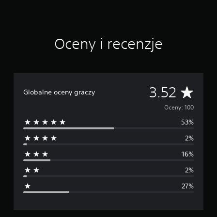
c
e
n
Oceny i recenzje
Ś
3.52
Globalne oceny graczy
r
Oceny: 100
53%
e
2%
d
16%
n
2%
i
27%
a
o