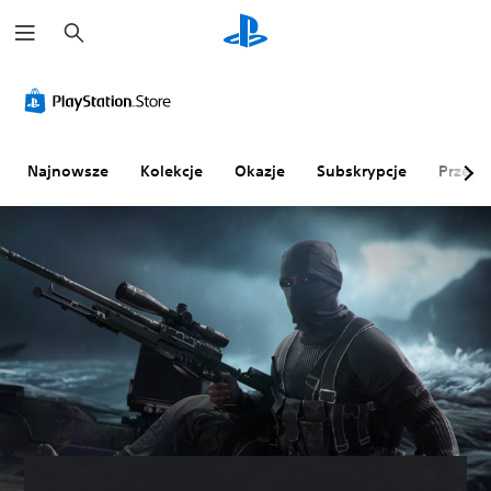
W
y
s
z
u
k
a
j
Najnowsze
Kolekcje
Okazje
Subskrypcje
Przegl