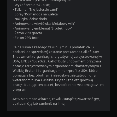
'Morska siła' z pociskami smugowymi
- Wykończenie 'Skup się'
- Talizman 'Nie jesteście sami'
- Spray 'Komandos na waleta'
- Naklejka 'Żabie skoki'
- Animowana wizytówka 'Metalowy wilk'
- Animowany emblemat 'Środek nocy'
- Żeton 2PD gracza
- Żeton 2PD broni
Pełna suma z każdego zakupu (minus podatek VAT /
podatek od sprzedaży) zostanie przekazana Call of Duty
Endowment (organizacji charytatywnej zarejestrowanej w
USA, EIN: 37-1589072). Call of Duty Endowment przyznaje
dotacje zarejestrowanym organizacjom charytatywnym z
Wielkiej Brytanii i organizacjom non-profit z USA, które
pomagają bezrobotnym i nieadekwatnie zatrudnionym
weteranom z USA i Wielkiej Brytanii znaleźć godziwą
pracę*. Kupując ten pakiet, bezpośrednio wspomagasz ten
program.
Activision może w każdej chwili usunąć tę zawartość gry,
uaktualnić ją lub zamienić na inną.