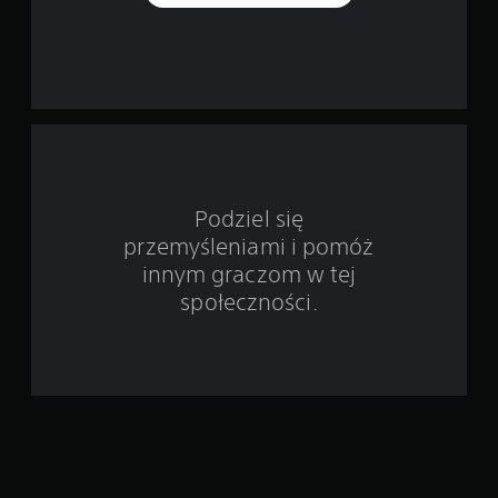
d
s
t
a
w
Podziel się
i
przemyśleniami i pomóż
e
innym graczom w tej
społeczności.
1
0
0
o
c