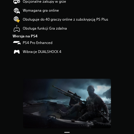
5
Opcjonalne zakupy w grze
g
Wymagana gra online
w
i
Obsługuje do 40 graczy online z subskrypcją PS Plus
a
z
Obsługa funkcji Gra zdalna
d
Wersja na PS4
e
PS4 Pro Enhanced
k
—
Wibracje DUALSHOCK 4
n
a
p
o
d
s
t
a
w
i
e
1
0
0
o