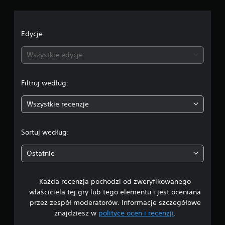
c
e
Edycje:
n
Wszystkie edycje
a
Filtruj według:
:
Wszystkie recenzje
3
.
Sortuj według:
5
Ostatnie
2
Każda recenzja pochodzi od zweryfikowanego
/
właściciela tej gry lub tego elementu i jest oceniana
5
przez zespół moderatorów. Informacje szczegółowe
znajdziesz w
polityce ocen i recenzji
.
g