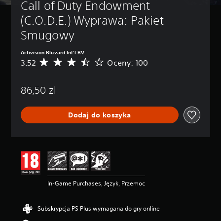
Call of Duty Endowment 
(C.O.D.E.) Wyprawa: Pakiet 
Smugowy
Activision Blizzard Int'l BV
3.52
Oceny: 100
Ś
r
e
86,50 zl
d
n
i
Dodaj do koszyka
a
o
c
e
n
a
:
3
In-Game Purchases, Język, Przemoc
.
5
2
Subskrypcja PS Plus wymagana do gry online
/