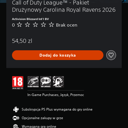
Call of Duty League™ - Pakiet 
Drużynowy Carolina Royal Ravens 2026
Activision Blizzard Int'l BV
0
Brak ocen
B
r
a
54,50 zl
k
o
c
Dodaj do koszyka
e
n
In-Game Purchases, Język, Przemoc
Subskrypcja PS Plus wymagana do gry online
Opcjonalne zakupy w grze
Wymagana gra online