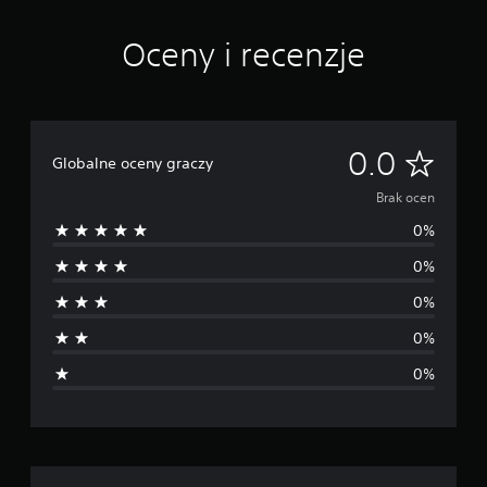
Oceny i recenzje
B
0.0
Globalne oceny graczy
r
Brak ocen
0%
a
0%
k
0%
o
0%
c
0%
e
n