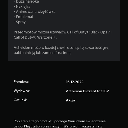
- Duża nalepka
- Naklejka
- Animowana wizytówka
- Emblemat
- Spray
Przedmiotów można używać w Call of Duty®: Black Ops 7 i
Call of Duty®: Warzone™.
Activision może w każdej chwili usunąć tę zawartość gry,
uaktualnić ją lub zamienić na inną.
Premiera:
16.12.2025
Wydawca:
Activision Blizzard Int'l BV
Gatunki:
Akcja
Pobieranie tego produktu podlega Warunkom świadczenia 
usługi PlayStation oraz naszym Warunkom korzystania z 