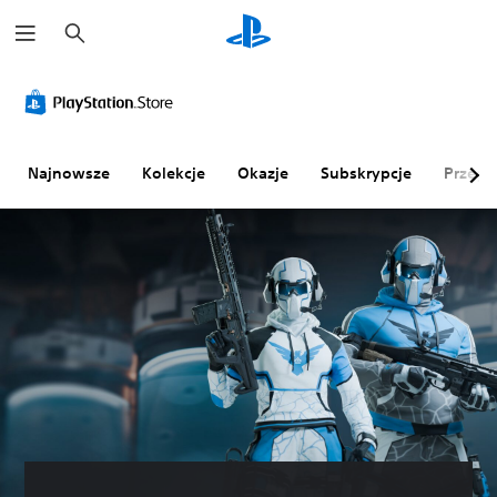
W
y
s
z
u
k
a
j
Najnowsze
Kolekcje
Okazje
Subskrypcje
Przegl