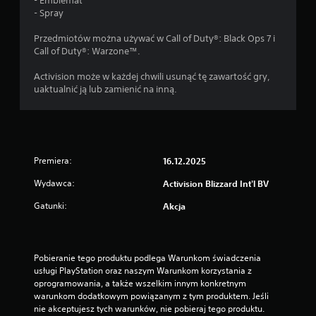
- Emblemat
- Spray
Przedmiotów można używać w Call of Duty®: Black Ops 7 i
Call of Duty®: Warzone™.
Activision może w każdej chwili usunąć tę zawartość gry,
uaktualnić ją lub zamienić na inną.
Premiera:
16.12.2025
Wydawca:
Activision Blizzard Int'l BV
Gatunki:
Akcja
Pobieranie tego produktu podlega Warunkom świadczenia 
usługi PlayStation oraz naszym Warunkom korzystania z 
oprogramowania, a także wszelkim innym konkretnym 
warunkom dodatkowym powiązanym z tym produktem. Jeśli 
nie akceptujesz tych warunków, nie pobieraj tego produktu. 