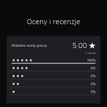
Oceny i recenzje
Ś
5.00
Globalne oceny graczy
r
1 ocena
100%
e
0%
d
0%
n
0%
i
0%
a
o