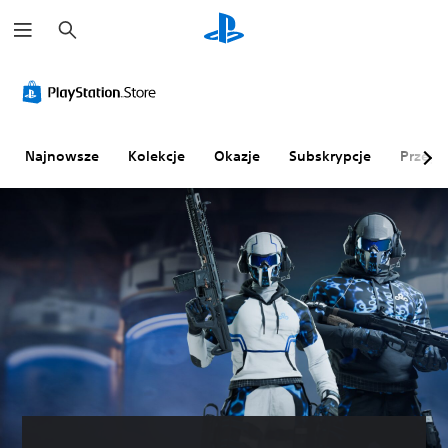
W
y
s
z
u
k
a
j
Najnowsze
Kolekcje
Okazje
Subskrypcje
Przegl