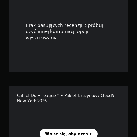
z
d
Brak pasujących recenzji. Spróbuj
e
użyć innej kombinacji opcji
wyszukiwania.
k
—
n
a
p
Call of Duty League™ - Pakiet Drużynowy Cloud9
o
New York 2026
d
s
t
Wpisz się, aby ocenić