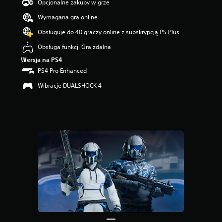
i
Opcjonalne zakupy w grze
a
Wymagana gra online
z
d
Obsługuje do 40 graczy online z subskrypcją PS Plus
e
k
Obsługa funkcji Gra zdalna
—
Wersja na PS4
n
PS4 Pro Enhanced
a
p
Wibracje DUALSHOCK 4
o
d
s
t
a
w
i
e
1
o
c
e
n