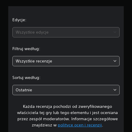
c
e
Edycje:
n
Wszystkie edycje
a
Filtruj według:
:
Wszystkie recenzje
1
/
Sortuj według:
5
Ostatnie
g
Każda recenzja pochodzi od zweryfikowanego
w
właściciela tej gry lub tego elementu i jest oceniana
i
przez zespół moderatorów. Informacje szczegółowe
znajdziesz w
polityce ocen i recenzji
.
a