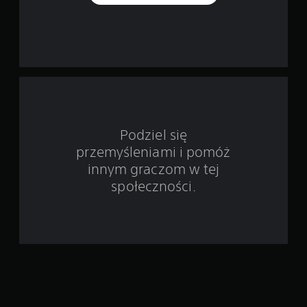
a
w
i
e
1
Podziel się
o
przemyśleniami i pomóż
c
innym graczom w tej
społeczności.
e
n