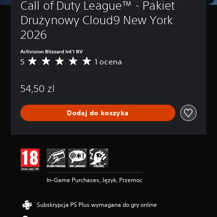
Call of Duty League™ - Pakiet 
Drużynowy Cloud9 New York 
2026
Activision Blizzard Int'l BV
5
1 ocena
Ś
r
e
54,50 zl
d
n
i
Dodaj do koszyka
a
o
c
e
n
a
:
5
In-Game Purchases, Język, Przemoc
/
5
g
Subskrypcja PS Plus wymagana do gry online
w