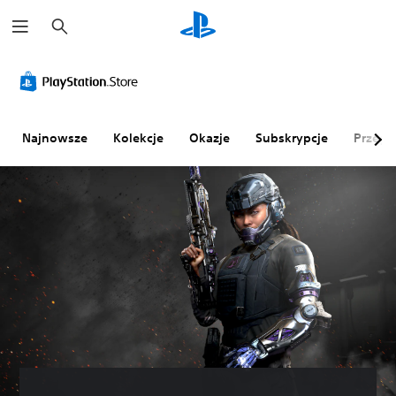
W
y
s
z
u
k
a
j
Najnowsze
Kolekcje
Okazje
Subskrypcje
Przegl