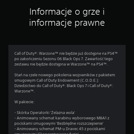
n
Informacje o grze i
informacje prawne
Call of Duty®: Warzone™ nie będzie już dostępne na PS4™
po zakończeniu Sezonu 06 Black Ops 7. Zawartość tego
zestawu nie będzie dostępna w Warzone™ na PS4™.
Stań na czele nowego pokolenia wojowników z pakietem
smugowym Call of Duty Endowment (C.O.D.E.):
Dziedzictwo do Call of Duty®: Black Ops 7 i Call of Duty®:
Warzone™.
W pakiecie:
- Skórka Operatorki 'Żelazna wola'
- Animowany schemat karabinu wyborowego M8A1 z
pociskami smugowymi 'Bezbłędne rozszczepienie'
- Animowany schemat PM-u Dravec 45 z pociskami