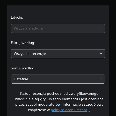
c
e
Edycje:
n
Wszystkie edycje
a
Filtruj według:
:
Wszystkie recenzje
4
.
Sortuj według:
2
Ostatnie
5
Każda recenzja pochodzi od zweryfikowanego
/
właściciela tej gry lub tego elementu i jest oceniana
5
przez zespół moderatorów. Informacje szczegółowe
znajdziesz w
polityce ocen i recenzji
.
g