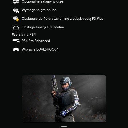
5
Opcjonalne zakupy w grze
g
Wymagana gra online
w
i
Obsługuje do 40 graczy online z subskrypcją PS Plus
a
z
Obsługa funkcji Gra zdalna
d
Wersja na PS4
e
PS4 Pro Enhanced
k
—
Wibracje DUALSHOCK 4
n
a
p
o
d
s
t
a
w
i
e
2
8
o
c