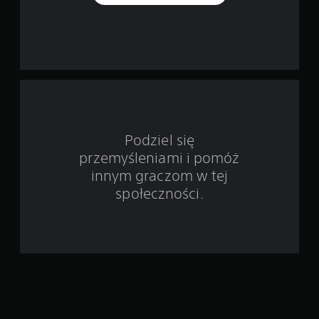
d
s
t
a
w
Podziel się
i
przemyśleniami i pomóż
e
innym graczom w tej
społeczności.
2
8
o
c
e