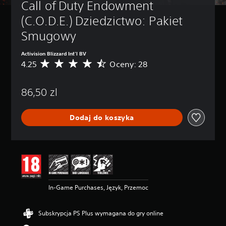
Call of Duty Endowment 
(C.O.D.E.) Dziedzictwo: Pakiet 
Smugowy
Activision Blizzard Int'l BV
4.25
Oceny: 28
Ś
r
e
86,50 zl
d
n
i
Dodaj do koszyka
a
o
c
e
n
a
:
4
In-Game Purchases, Język, Przemoc
.
2
5
Subskrypcja PS Plus wymagana do gry online
/