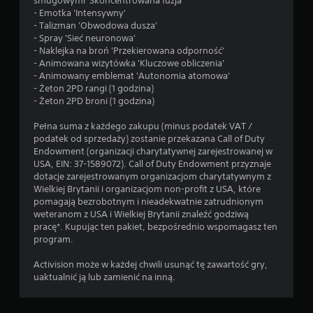
smugowymi 'Skoncentrowana fuzja'
- Emotka 'Intensywny'
- Talizman 'Obwodowa dusza'
- Spray 'Sieć neuronowa'
- Naklejka na broń 'Przekierowana odporność'
- Animowana wizytówka 'Kluczowe obliczenia'
- Animowany emblemat 'Autonomia atomowa'
- Żeton 2PD rangi (1 godzina)
- Żeton 2PD broni (1 godzina)
Pełna suma z każdego zakupu (minus podatek VAT /
podatek od sprzedaży) zostanie przekazana Call of Duty
Endowment (organizacji charytatywnej zarejestrowanej w
USA, EIN: 37-1589072). Call of Duty Endowment przyznaje
dotacje zarejestrowanym organizacjom charytatywnym z
Wielkiej Brytanii i organizacjom non-profit z USA, które
pomagają bezrobotnym i nieadekwatnie zatrudnionym
weteranom z USA i Wielkiej Brytanii znaleźć godziwą
pracę*. Kupując ten pakiet, bezpośrednio wspomagasz ten
program.
Activision może w każdej chwili usunąć tę zawartość gry,
uaktualnić ją lub zamienić na inną.