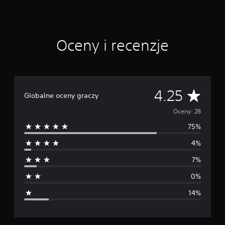
e
n
Oceny i recenzje
Ś
4.25
Globalne oceny graczy
r
Oceny: 28
75%
e
4%
d
7%
n
0%
i
14%
a
o