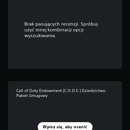
w
i
Brak pasujących recenzji. Spróbuj
a
użyć innej kombinacji opcji
wyszukiwania.
z
d
e
k
—
Call of Duty Endowment (C.O.D.E.) Dziedzictwo:
n
Pakiet Smugowy
a
p
o
Wpisz się, aby ocenić