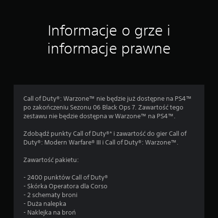
e
n
Informacje o grze i
informacje prawne
Call of Duty®: Warzone™ nie będzie już dostępne na PS4™
po zakończeniu Sezonu 06 Black Ops 7. Zawartość tego
zestawu nie będzie dostępna w Warzone™ na PS4™.
Zdobądź punkty Call of Duty®* i zawartość do gier Call of
Duty®: Modern Warfare® III i Call of Duty®: Warzone™.
Zawartość pakietu:
- 2400 punktów Call of Duty®
- Skórka Operatora dla Corso
- 2 schematy broni
- Duża nalepka
- Naklejka na broń