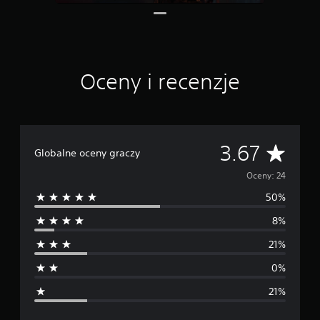
Oceny i recenzje
Ś
3.67
Globalne oceny graczy
r
Oceny: 24
50%
e
8%
d
21%
n
0%
i
21%
a