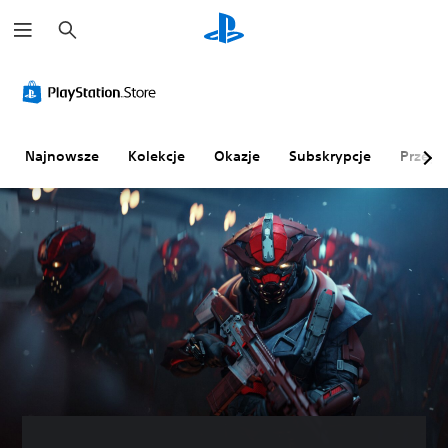
W
y
s
z
u
k
a
j
Najnowsze
Kolekcje
Okazje
Subskrypcje
Przegl