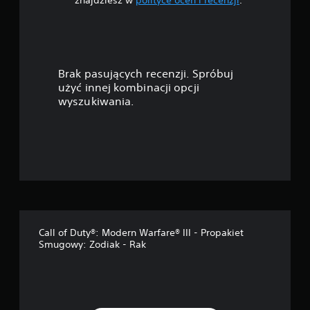
g
w
i
Brak pasujących recenzji. Spróbuj
a
użyć innej kombinacji opcji
wyszukiwania.
z
d
e
k
—
Call of Duty®: Modern Warfare® III - Propakiet
n
Smugowy: Zodiak - Rak
a
p