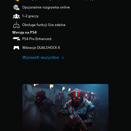
i
Opcjonalnie rozgrywka online
a
z
1–2 graczy
d
Obsługa funkcji Gra zdalna
e
k
Wersja na PS4
—
PS4 Pro Enhanced
n
a
Wibracje DUALSHOCK 4
p
Wyświetl wszystkie
o
d
s
t
a
w
i
e
2
4
o
c
e
n