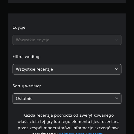
o
c
e
Edycje:
n
Wszystkie edycje
a
Filtruj według:
:
Wszystkie recenzje
3
.
Sortuj według:
6
Ostatnie
7
Każda recenzja pochodzi od zweryfikowanego
/
właściciela tej gry lub tego elementu i jest oceniana
5
przez zespół moderatorów. Informacje szczegółowe
znajdziesz w
polityce ocen i recenzji
.