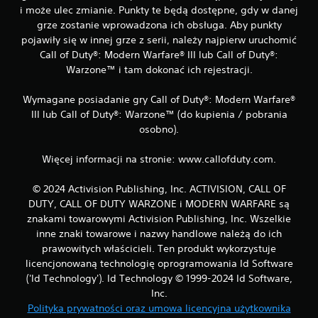
i może ulec zmianie. Punkty te będą dostępne, gdy w danej
grze zostanie wprowadzona ich obsługa. Aby punkty
pojawiły się w innej grze z serii, należy najpierw uruchomić
Call of Duty®: Modern Warfare® III lub Call of Duty®:
Warzone™ i tam dokonać ich rejestracji.
Wymagane posiadanie gry Call of Duty®: Modern Warfare®
III lub Call of Duty®: Warzone™ (do kupienia / pobrania
osobno).
Więcej informacji na stronie: www.callofduty.com.
© 2024 Activision Publishing, Inc. ACTIVISION, CALL OF
DUTY, CALL OF DUTY WARZONE i MODERN WARFARE są
znakami towarowymi Activision Publishing, Inc. Wszelkie
inne znaki towarowe i nazwy handlowe należą do ich
prawowitych właścicieli. Ten produkt wykorzystuje
licencjonowaną technologię oprogramowania Id Software
('Id Technology'). Id Technology © 1999-2024 Id Software,
Inc.
Polityka prywatności oraz umowa licencyjna użytkownika