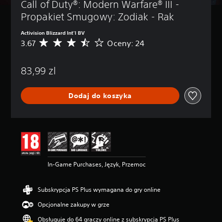
Call of Duty®: Modern Warfare® III - 
Propakiet Smugowy: Zodiak - Rak
Activision Blizzard Int'l BV
3.67
Oceny: 24
Ś
r
e
83,99 zl
d
n
i
Dodaj do koszyka
a
o
c
e
n
a
:
3
In-Game Purchases, Język, Przemoc
.
6
7
Subskrypcja PS Plus wymagana do gry online
/
5
Opcjonalne zakupy w grze
g
Obsługuje do 64 graczy online z subskrypcją PS Plus
w