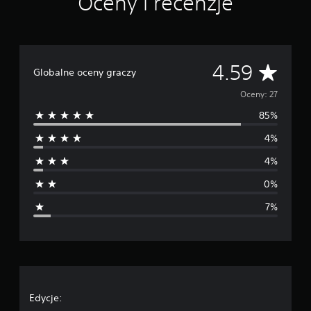
Oceny i recenzje
e
n
Ś
4.59
Globalne oceny graczy
r
Oceny: 27
85%
e
4%
d
4%
n
0%
i
7%
a
o
c
e
Edycje: