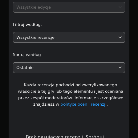
n
Wszystkie edycje
a
Filtruj według:
:
Wszystkie recenzje
4
.
Sortuj według:
5
Ostatnie
9
Każda recenzja pochodzi od zweryfikowanego
/
właściciela tej gry lub tego elementu i jest oceniana
5
przez zespół moderatorów. Informacje szczegółowe
znajdziesz w
polityce ocen i recenzji
.
g
w
i
Brak pasujących recenzji. Spróbuj