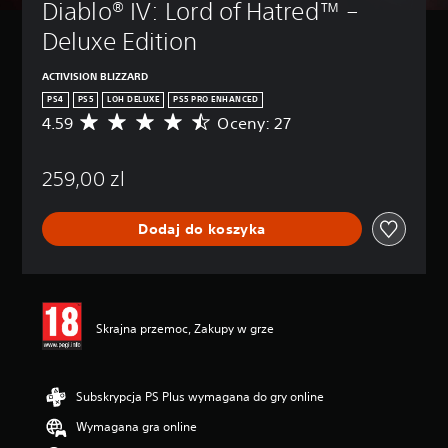
Diablo® IV: Lord of Hatred™ – 
Deluxe Edition
ACTIVISION BLIZZARD
PS4
PS5
LOH DELUXE
PS5 PRO ENHANCED
4.59
Oceny: 27
Ś
r
e
259,00 zl
d
n
i
Dodaj do koszyka
a
o
c
e
n
a
Skrajna przemoc, Zakupy w grze
:
4
.
5
Subskrypcja PS Plus wymagana do gry online
9
Wymagana gra online
/
5