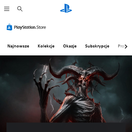
W
y
s
z
u
k
a
j
Najnowsze
Kolekcje
Okazje
Subskrypcje
Przegl