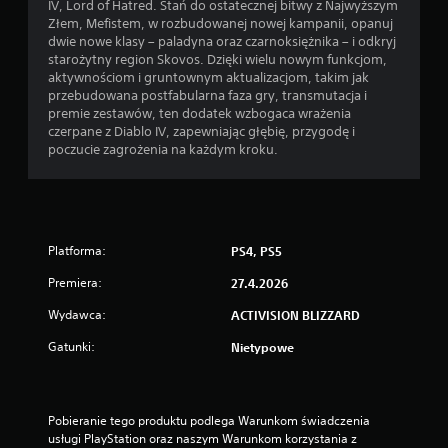
IV, Lord of Hatred. Stań do ostatecznej bitwy z Najwyższym
Złem, Mefistem, w rozbudowanej nowej kampanii, opanuj
dwie nowe klasy – paladyna oraz czarnoksiężnika – i odkryj
starożytny region Skovos. Dzięki wielu nowym funkcjom,
aktywnościom i gruntownym aktualizacjom, takim jak
przebudowana postfabularna faza gry, transmutacja i
premie zestawów, ten dodatek wzbogaca wrażenia
czerpane z Diablo IV, zapewniając głębię, przygodę i
poczucie zagrożenia na każdym kroku.
Platforma:
PS4, PS5
Premiera:
27.4.2026
Wydawca:
ACTIVISION BLIZZARD
Gatunki:
Nietypowe
Pobieranie tego produktu podlega Warunkom świadczenia 
usługi PlayStation oraz naszym Warunkom korzystania z 