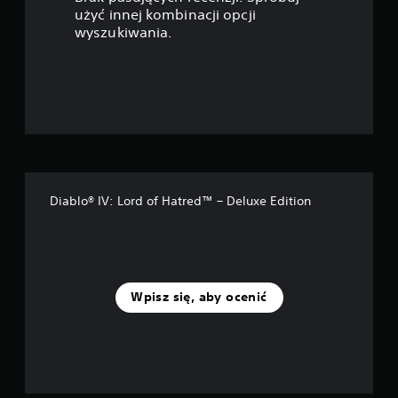
a
użyć innej kombinacji opcji
wyszukiwania.
z
d
e
k
—
Diablo® IV: Lord of Hatred™ – Deluxe Edition
n
a
p
Wpisz się, aby ocenić
o
d
s