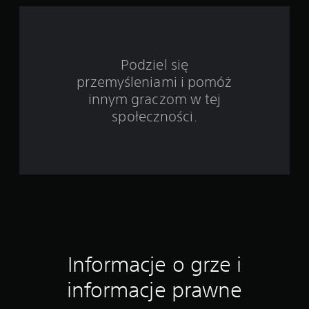
t
a
w
Podziel się
przemyśleniami i pomóż
i
innym graczom w tej
e
społeczności.
2
7
o
c
e
Informacje o grze i
n
informacje prawne