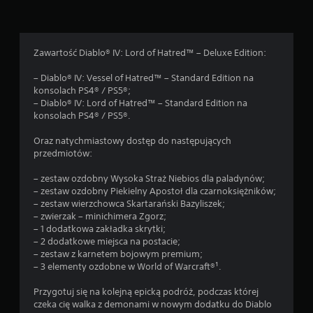
Zawartość Diablo® IV: Lord of Hatred™ – Deluxe Edition:
– Diablo® IV: Vessel of Hatred™ – Standard Edition na
konsolach PS4® / PS5®;
– Diablo® IV: Lord of Hatred™ – Standard Edition na
konsolach PS4® / PS5®.
Oraz natychmiastowy dostęp do następujących
przedmiotów:
– zestaw ozdobny Wysoka Straż Niebios dla paladynów;
– zestaw ozdobny Piekielny Apostoł dla czarnoksiężników;
– zestaw wierzchowca Skartarański Bazyliszek;
– zwierzak – minichimera Zgorz;
– 1 dodatkowa zakładka skrytki;
– 2 dodatkowe miejsca na postacie;
– zestaw z karnetem bojowym premium;
– 3 elementy ozdobne w World of Warcraft®¹.
Przygotuj się na kolejną epicką podróż, podczas której
czeka cię walka z demonami w nowym dodatku do Diablo