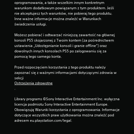
oprogramowania, a także wszelkim innym konkretnym 
warunkom dodatkowym powiązanym z tym produktem. Jeśli 
nie akceptujesz tych warunków, nie pobieraj tego produktu. 
Inne ważne informacje można znaleźć w Warunkach 
świadczenia usługi.
Możesz pobierać i odtwarzać niniejszą zawartość na głównej 
konsoli PS5 skojarzonej z Twoim kontem (za pośrednictwem 
ustawienia „Udostępnianie konsoli i granie offline”) oraz 
dowolnych innych konsolach PS5 po zalogowaniu się za 
pomocą tego samego konta.
Przed rozpoczęciem korzystania z tego produktu należy 
zapoznać się z ważnymi informacjami dotyczącymi zdrowia w 
sekcji 
Ostrzeżenia zdrowotne
.
Library programs ©Sony Interactive Entertainment Inc. wyłączna 
licencja podmiotu Sony Interactive Entertainment Europe. 
Obowiązują Warunki korzystania z oprogramowania. Informacje 
dotyczące wszystkich praw użytkowania można znaleźć pod 
adresem eu.playstation.com/legal.