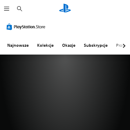
W
y
s
z
A
D
Z
Z
u
l
ź
m
m
k
t
w
i
i
a
e
i
a
a
j
r
ę
n
n
Najnowsze
Kolekcje
Okazje
Subskrypcje
Przegl
n
k
a
a
a
m
p
p
t
o
r
o
y
n
z
z
w
o
y
i
n
p
o
M
e
i
m
o
k
s
u
ż
e
o
a
t
s
l
ń
r
z
o
k
u
u
r
o
d
s
y
n
n
t
t
o
R
a
r
ś
o
w