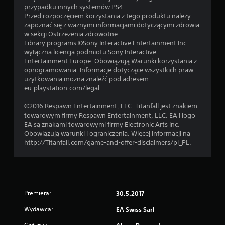
t
u
przypadku innych systemów PS4.
ę
,
Przed rozpoczęciem korzystania z tego produktu należy
p
w
zapoznać się z ważnymi informacjami dotyczącymi zdrowia
n
k
w sekcji Ostrzeżenia zdrowotne.
e
t
Library programs ©Sony Interactive Entertainment Inc.
s
ó
wyłączna licencja podmiotu Sony Interactive
ą
r
Entertainment Europe. Obowiązują Warunki korzystania z
p
y
oprogramowania. Informacje dotyczące wszystkich praw
e
m
użytkowania można znaleźć pod adresem
w
n
eu.playstation.com/legal.
n
i
e
e
©2016 Respawn Entertainment, LLC. Titanfall jest znakiem
o
p
towarowym firmy Respawn Entertainment, LLC. EA i logo
p
o
EA są znakami towarowymi firmy Electronic Arts Inc.
c
n
Obowiązują warunki i ograniczenia. Więcej informacji na
j
o
http://Titanfall.com/game-and-offer-disclaimers/pl_PL.
e
s
o
i
d
s
w
z
r
k
ó
o
Premiera:
30.5.2017
c
n
Wydawca:
EA Swiss Sarl
e
s
n
e