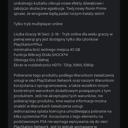
i
b
unikalnego kształtu oferuje nowe efekty dźwiękowe i
d
c
r
zabójczo skuteczne egzekucje. Twój nowy Ronin Prime
r
z
a
sprawi, że wrogowie będą padać niczym kwiaty wiśni!
ą
y
c
ż
ć
j
Tylko tryb multiplayer online
g
k
e
r
ó
k
Liczba Graczy W Sieci: 2–16 - Tryb online dla wielu graczy w
a
w
o
pełnej wersji gry jest dostępny tylko dla członków
n
(
n
PlayStation®Plus
i
t
minimalna ilość wolnego miejsca 45 GB
p
e
r
Funkcja Wibracji DUALSHOCK®4
o
w
o
Obsługa Gry Zdalnej
d
g
l
Ekran w rozdzielczości HDTV: 720p,1080i,1080p
s
r
e
t
ę
r
Pobieranie tego produktu podlega Warunkom świadczenia
w
a
a
usługi w sieci PlayStation Network oraz naszym Warunkom
ś
w
.
korzystania z oprogramowania, a także wszelkim innym
r
o
konkretnym warunkom dodatkowym powiązanym z tym
o
w
produktem. Jeśli nie akceptujesz tych warunków, nie
d
pobieraj tego produktu. Inne ważne informacje można
e
o
znaleźć w Warunkach świadczenia usługi.
)
w
Jednorazowa opłata licencyjna umożliwiająca pobranie na
D
i
kilka systemów PS4. Korzystanie z tego elementu na
o
s
podstawowym PS4 nie wymaga wpisywania się do sieci
s
k
PlayStation Network, jest to jednak wymagane w