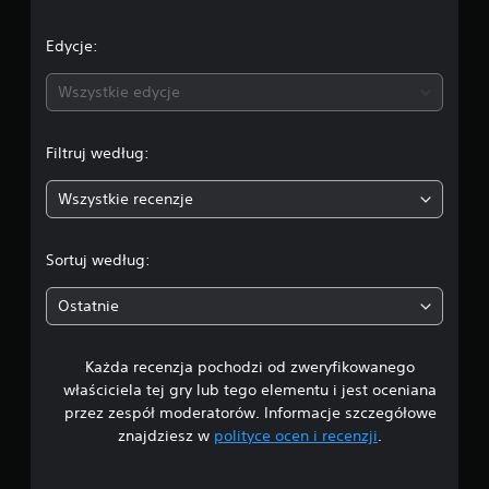
ę
c
e
w
o
k
u
c
p
3
e
Edycje:
s
e
c
D
t
l
j
n
a
Wszystkie edycje
M
u
i
w
o
i
z
a
i
ż
c
m
e
e
Filtruj według:
h
i
:
n
s
ł
a
i
z
a
n
Wszystkie recenzje
4
e
u
t
y
w
s
w
p
.
s
t
i
r
Sortuj według:
t
a
e
z
4
ę
w
j
y
Ostatnie
p
i
s
p
n
4
ć
z
i
e
w
e
s
.
Każda recenzja pochodzi od zweryfikowanego
/
y
g
a
j
właściciela tej gry lub tego elementu i jest oceniana
o
ń
ś
5
r
.
przez zespół moderatorów. Informacje szczegółowe
P
c
o
znajdziesz w
polityce ocen i recenzji
.
r
i
g
z
z
Z
e
r
y
m
d
ó