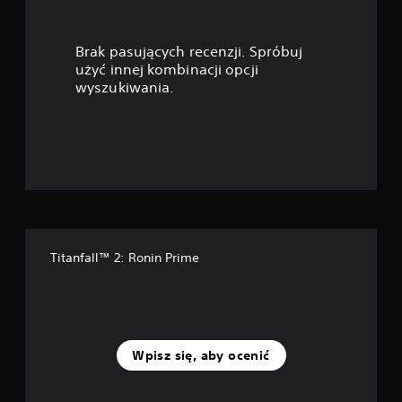
w
p
ź
i
ż
w
o
n
a
i
i
i
m
Brak pasujących recenzji. Spróbuj
n
ę
a
a
n
użyć innej kombinacji opcji
a
k
n
i
wyszukiwania.
c
u
i
z
e
z
w
a
n
u
t
.
d
i
ł
a
a
o
k
e
A
o
i
ś
l
s
s
c
k
t
p
t
i
o
e
e
d
—
s
r
r
r
ó
Titanfall™ 2: Ronin Prime
n
o
n
ą
b
a
w
ż
,
t
a
a
k
a
y
n
ó
b
p
w
i
y
w
n
d
u
Wpisz się, aby ocenić
(
o
e
ź
p
W
w
w
o
k
i