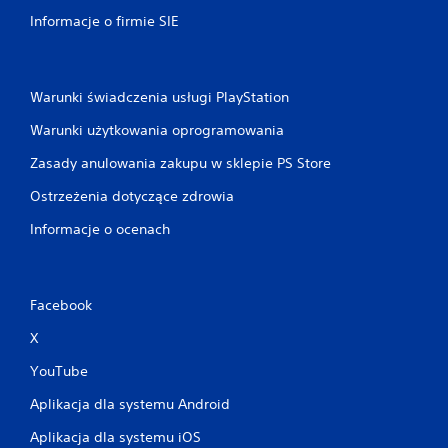
i
Informacje o firmie SIE
w
o
ś
ć
Warunki świadczenia usługi PlayStation
g
Warunki użytkowania oprogramowania
r
y
Zasady anulowania zakupu w sklepie PS Store
b
e
Ostrzeżenia dotyczące zdrowia
z
Informacje o ocenach
j
e
d
n
Facebook
o
c
X
z
e
YouTube
s
Aplikacja dla systemu Android
n
e
Aplikacja dla systemu iOS