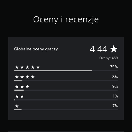
w
g
o
i
l
i
r
p
k
t
e
y
c
u
e
Oceny i recenzje
4
,
j
b
r
6
w
a
y
n
8
y
z
ł
a
o
b
m
y
t
c
i
i
i
y
e
e
Ś
a
4.44
d
w
Globalne oceny graczy
n
r
n
e
n
a
r
y
n
y
Oceny: 468
j
w
t
l
ą
75%
a
e
y
u
c
ż
c
b
8%
a
n
d
z
s
l
y
n
k
9%
t
c
e
o
n
e
h
.
r
1%
r
k
z
i
n
o
y
7%
D
a
l
s
a
t
ź
o
t
y
w
r
a
o
w
ó
i
ć
n
w
z