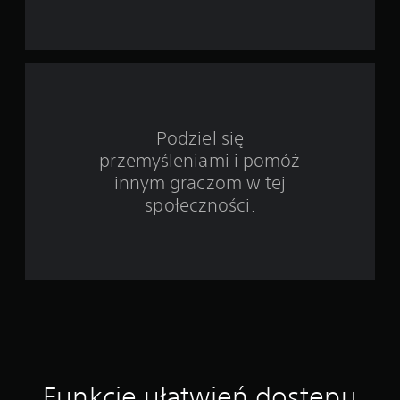
d
s
a
d
ę
k
ż
s
s
k
a
d
t
i
e
z
a
t
d
j
ó
w
o
c
w
a
b
o
h
k
i
w
w
i
e
w
e
i
Podziel się
g
d
)
l
przemyśleniami i pomóż
a
i
ź
i
D
ł
innym graczom w tej
w
m
o
y
e
i
o
społeczności.
s
z
ż
ę
t
e
4
e
k
ę
w
s
o
p
s
6
z
n
w
z
s
e
e
y
8
p
s
s
S
r
ą
t
y
o
a
p
k
g
w
e
i
n
c
d
w
c
a
z
n
h
Funkcje ułatwień dostępu
ł
i
e
e