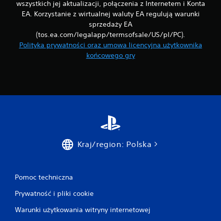
i
wszystkich jej aktualizacji, połączenia z Internetem i Konta
e
e
EA. Korzystanie z wirtualnej waluty EA regulują warunki
z
g
a
sprzedaży EA
o
p
(tos.ea.com/legalapp/termsofsale/US/pl/PC).
n
i
Polityka prywatności oraz umowa licencyjna użytkownika
a
s
c
końcowego gry
y
i
s
w
k
a
a
n
n
i
i
e
a
M
p
o
r
ż
Kraj/region: Polska
z
e
y
s
c
z
i
Pomoc techniczna
r
s
ę
k
Prywatność i pliki cookie
c
ó
z
w
Warunki użytkowania witryny internetowej
n
(