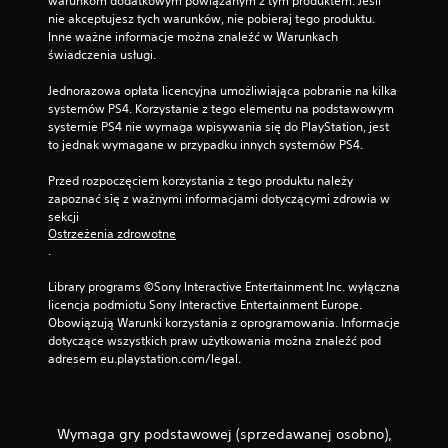
warunkom dodatkowym powiązanym z tym produktem. Jeśli 
w
z
z
nie akceptujesz tych warunków, nie pobieraj tego produktu. 
g
a
w
Inne ważne informacje można znaleźć w Warunkach 
r
s
i
świadczenia usługi.
z
g
b
e
r
r
Jednorazowa opłata licencyjna umożliwiająca pobranie na kilka 
b
a
a
systemów PS4. Korzystanie z tego elementu na podstawowym 
e
n
c
systemie PS4 nie wymaga wpisywania się do PlayStation, jest 
z
i
j
to jednak wymagane w przypadku innych systemów PS4.
k
a
e
o
o
k
Przed rozpoczęciem korzystania z tego produktu należy 
n
f
o
zapoznać się z ważnymi informacjami dotyczącymi zdrowia w 
i
f
n
sekcji 
e
l
t
Ostrzeżenia zdrowotne
c
i
r
.
z
n
o
n
e
l
Library programs ©Sony Interactive Entertainment Inc. wyłączna 
o
)
e
licencja podmiotu Sony Interactive Entertainment Europe. 
ś
.
r
Obowiązują Warunki korzystania z oprogramowania. Informacje 
c
a
dotyczące wszystkich praw użytkowania można znaleźć pod 
i
.
R
adresem eu.playstation.com/legal.
s
ę
z
c
y
b
z
k
Wymaga gry podstawowej (sprzedawanej osobno),
n