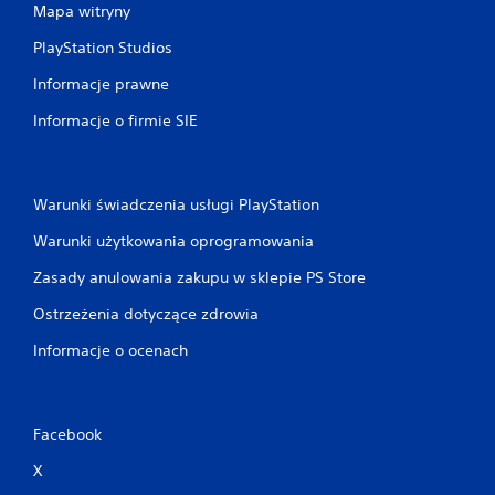
i
n
Mapa witryny
e
p
t
.
PlayStation Studios
w
w
o
Informacje prawne
u
r
s
Informacje o firmie SIE
z
t
y
a
ć
l
p
o
u
Warunki świadczenia usługi PlayStation
n
n
y
Warunki użytkowania oprogramowania
k
m
t
l
Zasady anulowania zakupu w sklepie PS Store
y
i
z
m
Ostrzeżenia dotyczące zdrowia
a
i
p
c
Informacje o ocenach
i
i
s
e
u
c
,
z
Facebook
a
a
b
s
X
y
u