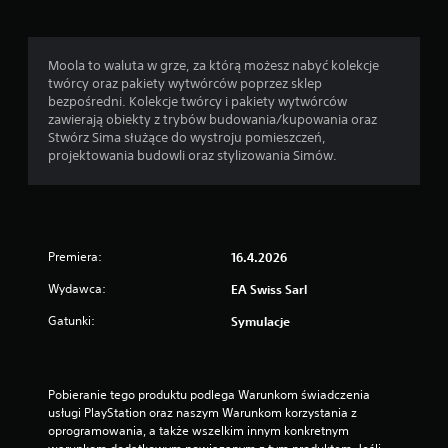
w
a
o
n
z
ż
i
y
e
k
w
Moola to waluta w grze, za którą możesz nabyć kolekcje
s
ó
a
twórcy oraz pakiety wytwórców poprzez sklep
z
w
n
bezpośredni. Kolekcje twórcy i pakiety wytwórców
g
f
e
zawierają obiekty z trybów budowania/kupowania oraz
r
i
d
Stwórz Sima służące do wystroju pomieszczeń,
a
l
ź
projektowania budowli oraz stylizowania Simów.
ć
m
w
i
o
i
k
w
ę
o
y
k
r
c
o
z
h
Premiera:
16.4.2026
w
y
(
o
s
Wydawca:
t
EA Swiss Sarl
l
t
y
u
Gatunki:
Symulacje
a
l
b
ć
k
p
z
o
o
m
p
p
Pobieranie tego produktu podlega Warunkom świadczenia 
e
o
r
usługi PlayStation oraz naszym Warunkom korzystania z 
n
d
z
oprogramowania, a także wszelkim innym konkretnym 
u
c
e