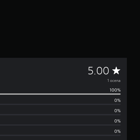
Ś
5.00
r
1 ocena
100%
e
0%
d
0%
n
0%
0%
i