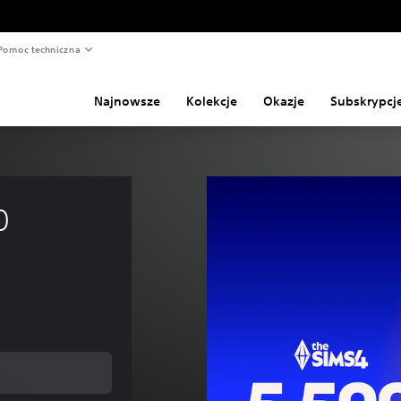
Pomoc techniczna
Najnowsze
Kolekcje
Okazje
Subskrypcj
0 