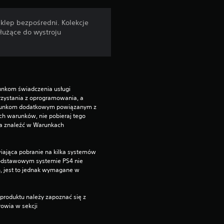
klep bezpośredni. Kolekcje
łużące do wystroju
unkom świadczenia usługi 
zystania z oprogramowania, a 
runkom dodatkowym powiązanym z 
ch warunków, nie pobieraj tego 
a znaleźć w Warunkach 
iająca pobranie na kilka systemów 
podstawowym systemie PS4 nie 
, jest to jednak wymagane w 
produktu należy zapoznać się z 
owia w sekcji 