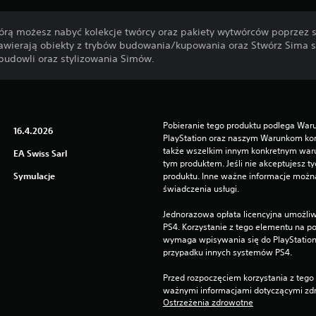
tórą możesz nabyć kolekcje twórcy oraz pakiety wytwórców poprzez s
zawierają obiekty z trybów budowania/kupowania oraz Stwórz Sima s
budowli oraz stylizowania Simów.
Pobieranie tego produktu podlega War
16.4.2026
PlayStation oraz naszym Warunkom kor
także wszelkim innym konkretnym wa
EA Swiss Sarl
tym produktem. Jeśli nie akceptujesz ty
Symulacje
produktu. Inne ważne informacje możn
świadczenia usługi.
Jednorazowa opłata licencyjna umożliw
PS4. Korzystanie z tego elementu na 
wymaga wpisywania się do PlayStation
przypadku innych systemów PS4.
Przed rozpoczęciem korzystania z tego 
ważnymi informacjami dotyczącymi zdr
Ostrzeżenia zdrowotne
.