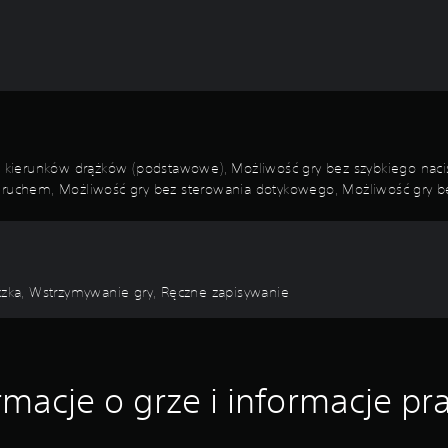
kierunków drążków (podstawowe), Możliwość gry bez szybkiego nacis
a ruchem, Możliwość gry bez sterowania dotykowego, Możliwość gry bez
zka, Wstrzymywanie gry, Ręczne zapisywanie
rmacje o grze i informacje p