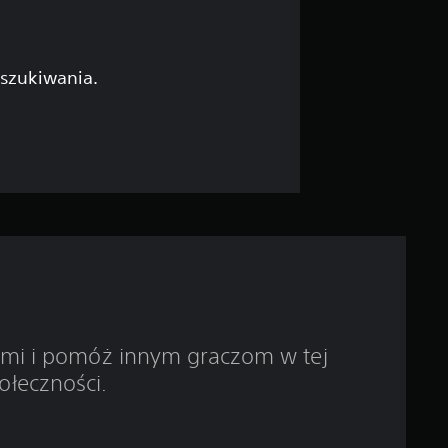
g
w
i
yszukiwania.
a
z
d
e
k
—
ami i pomóż innym graczom w tej
n
ołeczności.
a