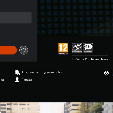
nalnej ceny wynoszącej 49,90 zl
In-Game Purchases, Język
F
Opcjonalnie rozgrywka online
F
Plus
1 gracz