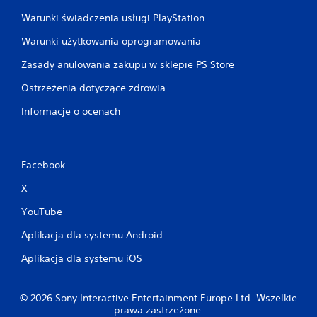
ć
g
Warunki świadczenia usługi PlayStation
,
o
s
.
Warunki użytkowania oprogramowania
k
ą
Zasady anulowania zakupu w sklepie PS Store
M
d
o
d
Ostrzeżenia dotyczące zdrowia
ż
o
Informacje o ocenach
l
b
i
i
e
w
g
o
a
Facebook
ś
j
ć
X
ą
g
d
r
YouTube
ź
y
w
Aplikacja dla systemu Android
b
i
ę
e
Aplikacja dla systemu iOS
k
z
i
w
.
i
© 2026 Sony Interactive Entertainment Europe Ltd. Wszelkie
prawa zastrzeżone.
b