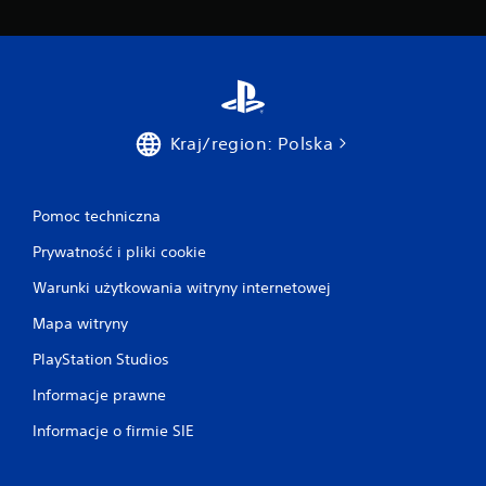
j
f
e
u
w
n
i
k
z
c
u
j
a
i
Kraj/region: Polska
l
s
n
t
e
e
p
r
Pomoc techniczna
o
o
z
w
Prywatność i pliki cookie
w
a
Warunki użytkowania witryny internetowej
a
n
l
i
Mapa witryny
a
a
j
d
PlayStation Studios
ą
o
u
t
Informacje prawne
s
y
t
k
Informacje o firmie SIE
a
o
l
w
i
e