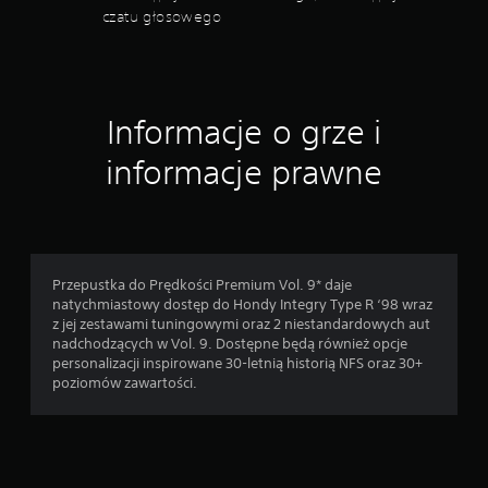
o
b
w
czatu głosowego
b
r
a
i
a
n
e
c
i
g
j
a
a
e
r
ł
Informacje o grze i
k
u
y
o
c
z
informacje prawne
n
h
e
t
e
w
r
m
s
o
.
z
l
y
e
s
M
Przepustka do Prędkości Premium Vol. 9* daje
r
t
o
natychmiastowy dostęp do Hondy Integry Type R ‘98 wraz
a
k
ż
z jej zestawami tuningowymi oraz 2 niestandardowych aut
.
i
nadchodzących w Vol. 9. Dostępne będą również opcje
l
c
personalizacji inspirowane 30-letnią historią NFS oraz 30+
i
h
W
poziomów zawartości.
w
s
s
o
t
k
ś
r
a
ć
o
z
n
g
ó