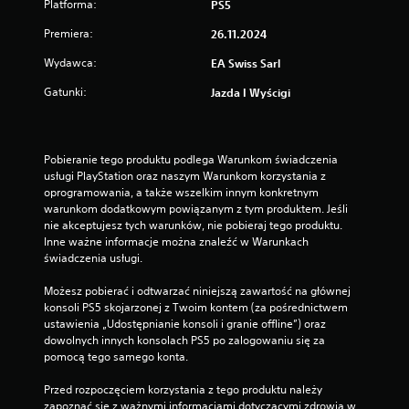
Platforma:
.
PS5
r
w
y
Premiera:
26.11.2024
k
b
i
e
Wydawca:
EA Swiss Sarl
d
z
o
Gatunki:
Jazda I Wyścigi
s
t
t
y
e
c
r
Pobieranie tego produktu podlega Warunkom świadczenia 
z
o
usługi PlayStation oraz naszym Warunkom korzystania z 
ą
w
oprogramowania, a także wszelkim innym konkretnym 
c
a
warunkom dodatkowym powiązanym z tym produktem. Jeśli 
e
nie akceptujesz tych warunków, nie pobieraj tego produktu. 
n
k
Inne ważne informacje można znaleźć w Warunkach 
i
i
świadczenia usługi.
a
e
d
r
Możesz pobierać i odtwarzać niniejszą zawartość na głównej 
o
konsoli PS5 skojarzonej z Twoim kontem (za pośrednictwem 
u
t
ustawienia „Udostępnianie konsoli i granie offline”) oraz 
n
y
dowolnych innych konsolach PS5 po zalogowaniu się za 
k
k
pomocą tego samego konta.
ó
o
w
Przed rozpoczęciem korzystania z tego produktu należy 
w
d
zapoznać się z ważnymi informacjami dotyczącymi zdrowia w 