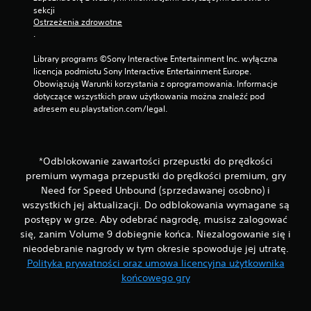
e
ź
sekcji 
g
w
Ostrzeżenia zdrowotne
o
.
i
M
ę
o
Library programs ©Sony Interactive Entertainment Inc. wyłączna 
k
ż
licencja podmiotu Sony Interactive Entertainment Europe. 
ó
e
Obowiązują Warunki korzystania z oprogramowania. Informacje 
w
s
dotyczące wszystkich praw użytkowania można znaleźć pod 
D
z
adresem eu.playstation.com/legal.
o
g
d
r
a
a
t
ć
*Odblokowanie zawartości przepustki do prędkości
k
b
premium wymaga przepustki do prędkości premium, gry
o
e
Need for Speed Unbound (sprzedawanej osobno) i
w
z
wszystkich jej aktualizacji. Do odblokowania wymagane są
e
w
postępy w grze. Aby odebrać nagrodę, musisz zalogować
i
ł
n
ą
się, zanim Volume 9 dobiegnie końca. Niezalogowanie się i
f
c
nieodebranie nagrody w tym okresie spowoduje jej utratę.
o
z
Polityka prywatności oraz umowa licencyjna użytkownika
r
a
końcowego gry
m
n
a
i
c
a